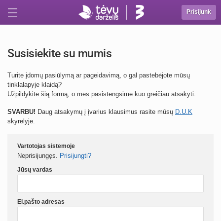
Prisijunk
Susisiekite su mumis
Turite įdomų pasiūlymą ar pageidavimą, o gal pastebėjote mūsų
tinklalapyje klaidą?
Užpildykite šią formą, o mes pasistengsime kuo greičiau atsakyti.
SVARBU!
Daug atsakymų į įvarius klausimus rasite mūsų
D.U.K
skyrelyje.
Vartotojas sistemoje
Neprisijungęs.
Prisijungti?
Jūsų vardas
El.pašto adresas