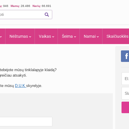
ių:
946
Mamų:
28.486
Narių:
66.691
Nėštumas
Vaikas
Šeima
Namai
Skaičiuoklės
tebėjote mūsų tinklalapyje klaidą?
eičiau atsakyti.
site mūsų
D.U.K
skyrelyje.