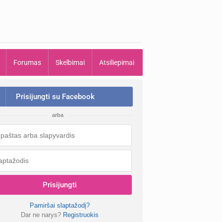
Forumas
Skelbimai
Atsiliepimai
Prisijungti su Facebook
arba
Prisijungti
Pamiršai slaptažodį?
Dar ne narys?
Registruokis