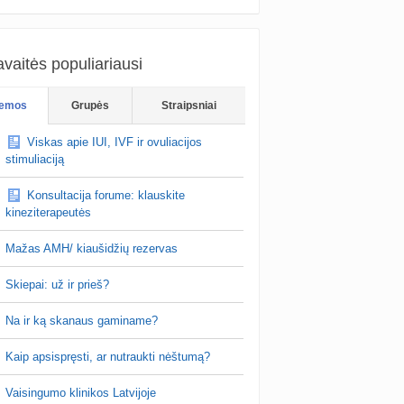
vaitės populiariausi
emos
Grupės
Straipsniai
Viskas apie IUI, IVF ir ovuliacijos
stimuliaciją
Konsultacija forume: klauskite
kineziterapeutės
Mažas AMH/ kiaušidžių rezervas
Skiepai: už ir prieš?
Na ir ką skanaus gaminame?
Kaip apsispręsti, ar nutraukti nėštumą?
Vaisingumo klinikos Latvijoje