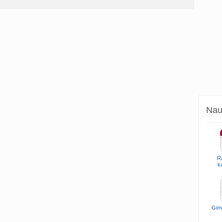
Naud
R
k
Gim