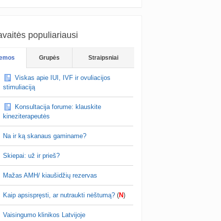
vaitės populiariausi
emos
Grupės
Straipsniai
Viskas apie IUI, IVF ir ovuliacijos
stimuliaciją
Konsultacija forume: klauskite
kineziterapeutės
Na ir ką skanaus gaminame?
Skiepai: už ir prieš?
Mažas AMH/ kiaušidžių rezervas
Kaip apsispręsti, ar nutraukti nėštumą?
(
N
)
Vaisingumo klinikos Latvijoje