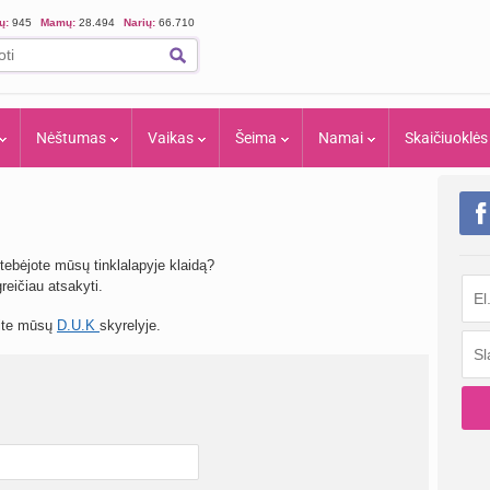
ių:
945
Mamų:
28.494
Narių:
66.710
Nėštumas
Vaikas
Šeima
Namai
Skaičiuoklės
tebėjote mūsų tinklalapyje klaidą?
eičiau atsakyti.
site mūsų
D.U.K
skyrelyje.