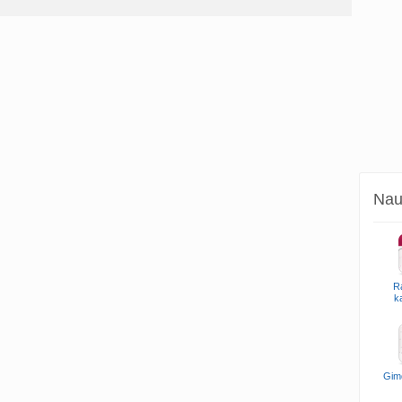
Naud
R
k
Gim