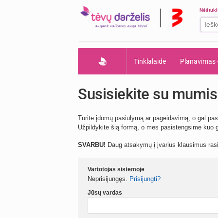
Nėštuk
Tinklalaidė
Planavimas
Susisiekite su mumis
Turite įdomų pasiūlymą ar pageidavimą, o gal pas
Užpildykite šią formą, o mes pasistengsime kuo gr
SVARBU!
Daug atsakymų į įvarius klausimus ra
Vartotojas sistemoje
Neprisijungęs.
Prisijungti?
Jūsų vardas