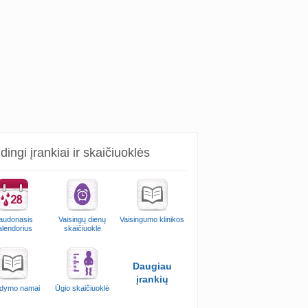
ingi įrankiai ir skaičiuoklės
audonasis
Vaisingų dienų
Vaisingumo klinikos
alendorius
skaičiuoklė
Daugiau
įrankių
dymo namai
Ūgio skaičiuoklė