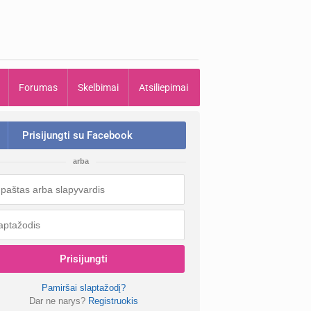
Forumas
Skelbimai
Atsiliepimai
Prisijungti su Facebook
arba
Prisijungti
Pamiršai slaptažodį?
Dar ne narys?
Registruokis