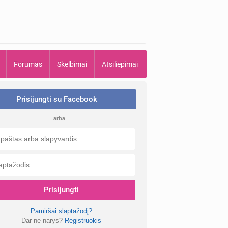
Forumas
Skelbimai
Atsiliepimai
Prisijungti su Facebook
arba
Prisijungti
Pamiršai slaptažodį?
Dar ne narys?
Registruokis