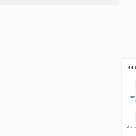
Naud
Nėšt
s
Vaikų