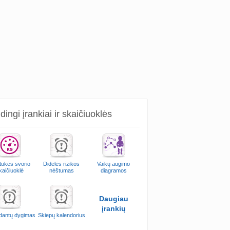
ingi įrankiai ir skaičiuoklės
ukės svorio
Didelės rizikos
Vaikų augimo
kaičiuoklė
nėštumas
diagramos
Daugiau
įrankių
 dantų dygimas
Skiepų kalendorius