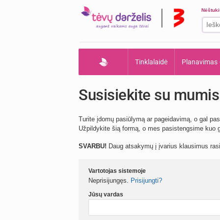
Nėštuk
Tinklalaidė
Planavimas
Susisiekite su mumis
Turite įdomų pasiūlymą ar pageidavimą, o gal pas
Užpildykite šią formą, o mes pasistengsime kuo gr
SVARBU!
Daug atsakymų į įvarius klausimus ra
Vartotojas sistemoje
Neprisijungęs.
Prisijungti?
Jūsų vardas