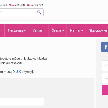
ių:
949
Mamų:
28.501
Narių:
66.732
Nėštumas
Vaikas
Šeima
Namai
Skaičiuoklės
tebėjote mūsų tinklalapyje klaidą?
eičiau atsakyti.
site mūsų
D.U.K
skyrelyje.