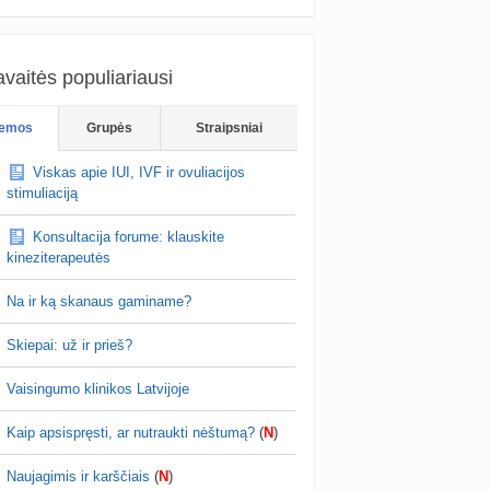
vaitės populiariausi
emos
Grupės
Straipsniai
Viskas apie IUI, IVF ir ovuliacijos
stimuliaciją
Konsultacija forume: klauskite
kineziterapeutės
Na ir ką skanaus gaminame?
Skiepai: už ir prieš?
Vaisingumo klinikos Latvijoje
Kaip apsispręsti, ar nutraukti nėštumą?
(
N
)
Naujagimis ir karščiais
(
N
)