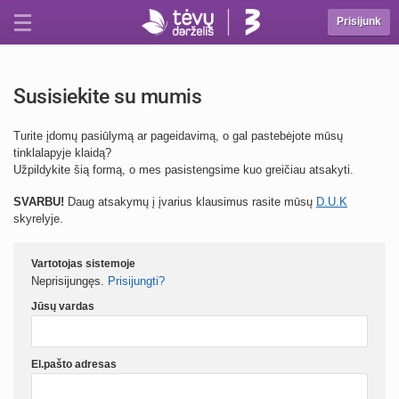
Prisijunk
Susisiekite su mumis
Turite įdomų pasiūlymą ar pageidavimą, o gal pastebėjote mūsų
tinklalapyje klaidą?
Užpildykite šią formą, o mes pasistengsime kuo greičiau atsakyti.
SVARBU!
Daug atsakymų į įvarius klausimus rasite mūsų
D.U.K
skyrelyje.
Vartotojas sistemoje
Neprisijungęs.
Prisijungti?
Jūsų vardas
El.pašto adresas