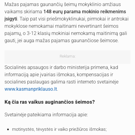
Mažas pajamas gaunančių šeimų mokyklinio amžiaus
vaikams skiriama
148 eurų parama mokinio reikmenims
įsigyti
. Taip pat visi priešmokyklinukai, pirmokai ir antrokai
mokyklose nemokamai maitinami nevertinant šeimos
pajamų, o 3-12 klasių mokiniai nemokamą maitinimą gali
gauti, jei auga mažas pajamas gaunančiose šeimose.
Reklama:
Socialinės apsaugos ir darbo ministerija primena, kad
informaciją apie įvairias išmokas, kompensacijas ir
socialines paslaugas galima rasti interneto svetainėje
www.kasmanpriklauso.lt
.
Ką čia ras vaikus auginančios šeimos?
Svetainėje pateikiama informacija apie:
motinystės, tėvystės ir vaiko priežiūros išmokas;