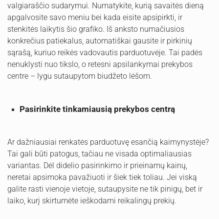
valgiaraščio sudarymui. Numatykite, kurią savaitės dieną
apgalvosite savo meniu bei kada eisite apsipirkti, ir
stenkitės laikytis šio grafiko. Iš anksto numačiusios
konkrečius patiekalus, automatiškai gausite ir pirkinių
sąrašą, kuriuo reikės vadovautis parduotuvėje. Tai padės
nenuklysti nuo tikslo, o retesni apsilankymai prekybos
centre – lygu sutaupytom biudžeto lėšom.
Pasirinkite tinkamiausią prekybos centrą
Ar dažniausiai renkatės parduotuvę esančią kaimynystėje?
Tai gali būti patogus, tačiau ne visada optimaliausias
variantas. Dėl didelio pasirinkimo ir prieinamų kainų,
neretai apsimoka pavažiuoti ir šiek tiek toliau. Jei viską
galite rasti vienoje vietoje, sutaupysite ne tik pinigų, bet ir
laiko, kurį skirtumėte ieškodami reikalingų prekių.