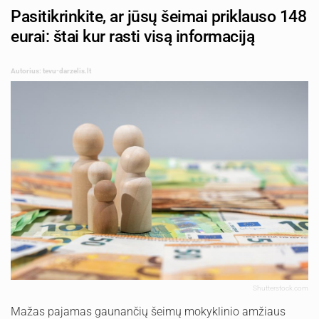
Pasitikrinkite, ar jūsų šeimai priklauso 148
eurai: štai kur rasti visą informaciją
Autorius: tevu-darzelis.lt
Shutterstock.com
Mažas pajamas gaunančių šeimų mokyklinio amžiaus