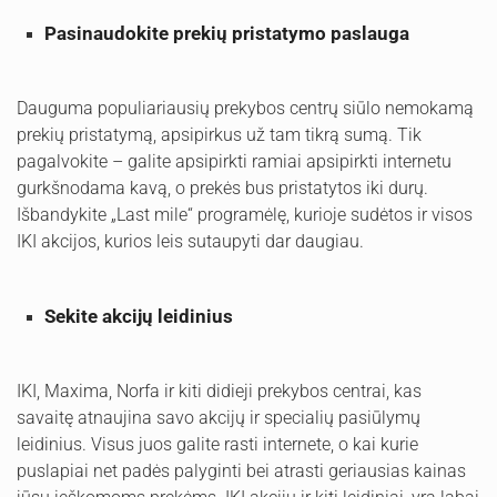
Pasinaudokite prekių pristatymo paslauga
Dauguma populiariausių prekybos centrų siūlo nemokamą
prekių pristatymą, apsipirkus už tam tikrą sumą. Tik
pagalvokite – galite apsipirkti ramiai apsipirkti internetu
gurkšnodama kavą, o prekės bus pristatytos iki durų.
Išbandykite „Last mile“ programėlę, kurioje sudėtos ir visos
IKI akcijos, kurios leis sutaupyti dar daugiau.
Sekite akcijų leidinius
IKI, Maxima, Norfa ir kiti didieji prekybos centrai, kas
savaitę atnaujina savo akcijų ir specialių pasiūlymų
leidinius. Visus juos galite rasti internete, o kai kurie
puslapiai net padės palyginti bei atrasti geriausias kainas