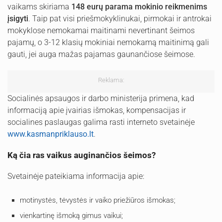
vaikams skiriama
148 eurų parama mokinio reikmenims
įsigyti
. Taip pat visi priešmokyklinukai, pirmokai ir antrokai
mokyklose nemokamai maitinami nevertinant šeimos
pajamų, o 3-12 klasių mokiniai nemokamą maitinimą gali
gauti, jei auga mažas pajamas gaunančiose šeimose.
Reklama:
Socialinės apsaugos ir darbo ministerija primena, kad
informaciją apie įvairias išmokas, kompensacijas ir
socialines paslaugas galima rasti interneto svetainėje
www.kasmanpriklauso.lt
.
Ką čia ras vaikus auginančios šeimos?
Svetainėje pateikiama informacija apie:
motinystės, tėvystės ir vaiko priežiūros išmokas;
vienkartinę išmoką gimus vaikui;