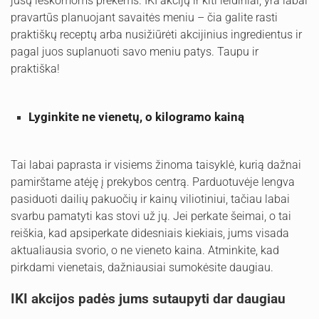
jūsų ieškomoms prekėms. IKI akcijų ir kiti leidiniai, yra labai
pravartūs planuojant savaitės meniu – čia galite rasti
praktiškų receptų arba nusižiūrėti akcijinius ingredientus ir
pagal juos suplanuoti savo meniu patys. Taupu ir
praktiška!
Lyginkite ne vienetų, o kilogramo kainą
Tai labai paprasta ir visiems žinoma taisyklė, kurią dažnai
pamirštame atėję į prekybos centrą. Parduotuvėje lengva
pasiduoti dailių pakuočių ir kainų viliotiniui, tačiau labai
svarbu pamatyti kas stovi už jų. Jei perkate šeimai, o tai
reiškia, kad apsiperkate didesniais kiekiais, jums visada
aktualiausia svorio, o ne vieneto kaina. Atminkite, kad
pirkdami vienetais, dažniausiai sumokėsite daugiau.
IKI akcijos padės jums sutaupyti dar daugiau