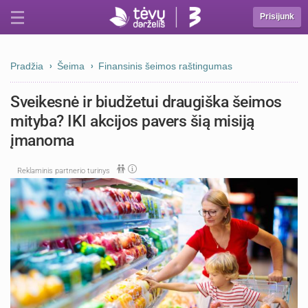
Prisijunk
Pradžia
Šeima
Finansinis šeimos raštingumas
Sveikesnė ir biudžetui draugiška šeimos
mityba? IKI akcijos pavers šią misiją
įmanoma
Reklaminis partnerio turinys