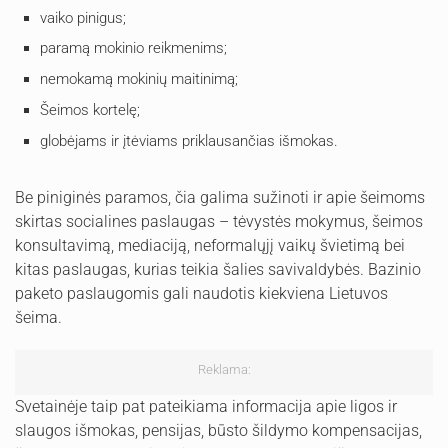
vaiko pinigus;
paramą mokinio reikmenims;
nemokamą mokinių maitinimą;
Šeimos kortelę;
globėjams ir įtėviams priklausančias išmokas.
Be piniginės paramos, čia galima sužinoti ir apie šeimoms
skirtas socialines paslaugas – tėvystės mokymus, šeimos
konsultavimą, mediaciją, neformalųjį vaikų švietimą bei
kitas paslaugas, kurias teikia šalies savivaldybės. Bazinio
paketo paslaugomis gali naudotis kiekviena Lietuvos
šeima.
Reklama:
Svetainėje taip pat pateikiama informacija apie ligos ir
slaugos išmokas, pensijas, būsto šildymo kompensacijas,