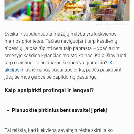
FamVeld | Shutterstock.com
Sveika ir subalansuota mažųjų mityba yra kiekvienos
mamos prioritetas. Tačiau naviguojant tarp kasdienių
rūpesčių, ja pasirūpinti nėra taip paprasta – ypač turint
omenyje kasdien kylančias maisto kainas. Kaip išlaviruoti
tarp maistingo ir prieinamo šeimos valgiaraščio?
IKI
akcijos
ir kiti išmanūs būdai apsipirkti, padės pasirūpinti
jūsų šeimos gerove be papildomų pastangų.
Kaip apsipirkti protingai ir lengvai?
Planuokite pirkinius bent savaitei į priekį
Tai reiškia, kad kiekvieną savaitę turėsite skirti laiko