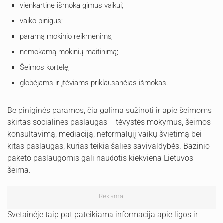
vienkartinę išmoką gimus vaikui;
vaiko pinigus;
paramą mokinio reikmenims;
nemokamą mokinių maitinimą;
Šeimos kortelę;
globėjams ir įtėviams priklausančias išmokas.
Be piniginės paramos, čia galima sužinoti ir apie šeimoms
skirtas socialines paslaugas – tėvystės mokymus, šeimos
konsultavimą, mediaciją, neformalųjį vaikų švietimą bei
kitas paslaugas, kurias teikia šalies savivaldybės. Bazinio
paketo paslaugomis gali naudotis kiekviena Lietuvos
šeima.
Reklama:
Svetainėje taip pat pateikiama informacija apie ligos ir