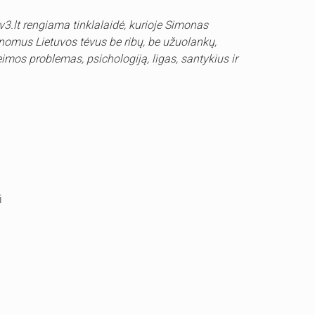
 tv3.lt rengiama tinklalaidė, kurioje Simonas
inomus Lietuvos tėvus be ribų, be užuolankų,
šeimos problemas, psichologiją, ligas, santykius ir
i