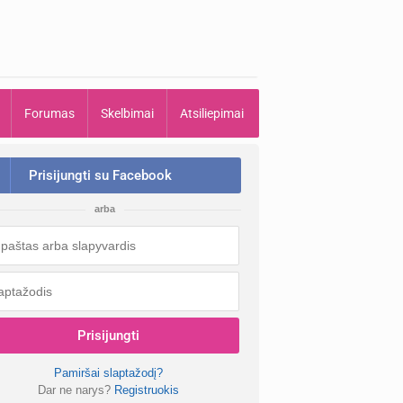
Forumas
Skelbimai
Atsiliepimai
Prisijungti su Facebook
arba
Prisijungti
Pamiršai slaptažodį?
Dar ne narys?
Registruokis