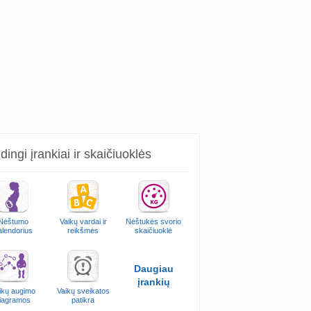
ingi įrankiai ir skaičiuoklės
Nėštumo
Vaikų vardai ir
Nėštukės svorio
alendorius
reikšmės
skaičiuoklė
Daugiau
įrankių
ikų augimo
Vaikų sveikatos
iagramos
patikra