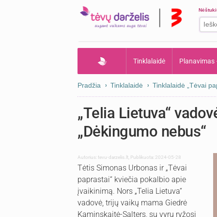
Nėštuk
Tinklalaidė
Planavimas
Pradžia
Tinklalaidė
Tinklalaidė „Tėvai pa
„Telia Lietuva“ vadovė
„Dėkingumo nebus“
Autorius:
tevu-darzelis.lt
,
Publikuota: 2024-05-28
Tėtis Simonas Urbonas ir „Tėvai
paprastai“ kviečia pokalbio apie
įvaikinimą. Nors „Telia Lietuva“
vadovė, trijų vaikų mama Giedrė
Kaminskaitė-Salters, su vyru ryžosi