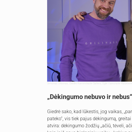
Simonas Urbonas, Giedrė Kaminskaitė-Salters, Eglė Vainoraitė-Rauktien
„Dėkingumo nebuvo ir nebus
Giedrė sako, kad lūkestis, jog vaikas, „pa
pateko“, vis tiek pajus dėkingumą, greitai 
atvira: dėkingumo žodžių „ačiū, tėveli, a