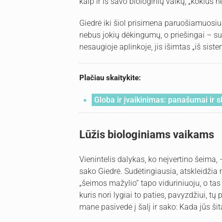
kaip ir iš savo biologinių vaikų, „kokius ne
Giedrė iki šiol prisimena paruošiamuosiu
nebus jokių dėkingumų, o priešingai – sula
nesaugioje aplinkoje, jis išimtas „iš sist
Plačiau skaitykite:
Globa ir įvaikinimas: panašumai ir s
Lūžis biologiniams vaikams
Vienintelis dalykas, ko neįvertino šeima, 
sako Giedrė. Sudėtingiausia, atskleidžia m
„šeimos mažylio“ tapo viduriniuoju, o tas 
kuris nori lygiai to paties, pavyzdžiui, 
mane pasivedė į šalį ir sako: Kada jūs šitą