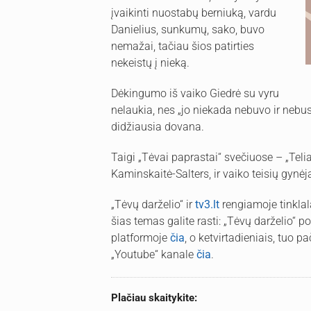
įvaikinti nuostabų berniuką, vardu
Danielius, sunkumų, sako, buvo
nemažai, tačiau šios patirties
nekeistų į nieką.
Dėkingumo iš vaiko Giedrė su vyru
nelaukia, nes „jo niekada nebuvo ir nebus
didžiausia dovana.
Taigi „Tėvai paprastai“ svečiuose – „Teli
Kaminskaitė-Salters, ir vaiko teisių gynė
„Tėvų darželio“ ir
tv3.lt
rengiamoje tinklal
šias temas galite rasti: „Tėvų darželio“ p
platformoje
čia
, o ketvirtadieniais, tuo pa
„Youtube“ kanale
čia
.
Plačiau skaitykite: