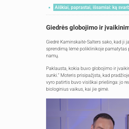
Aiškiai, paprastai, išsamiai: ką svarbu
Giedrės globojimo ir įvaikinim
Giedrė Kaminskaitė-Salters sako, kad ji j
sprendimą lėmė poliklinikoje pamatytas 
namų.
Paklausta, kokia buvo globojimo ir įvaiki
sunki.“ Moteris prisipažįsta, kad pradžio
vyro patirtis buvo visiškai priešinga: jo rea
biologinius vaikus, kai jie gimė.