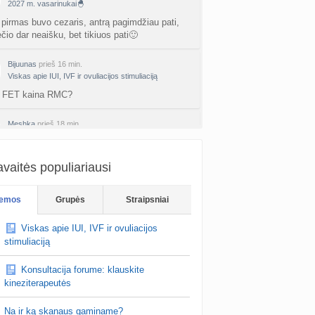
2027 m. vasarinukai🐣
pirmas buvo cezaris, antrą pagimdžiau pati,
ečio dar neaišku, bet tikiuos pati🙂
Bijuunas
prieš 16 min.
Viskas apie IUI, IVF ir ovuliacijos stimuliaciją
a FET kaina RMC?
Meshka
prieš 18 min.
Mažas AMH/ kiaušidžių rezervas
 klaida? Galbut rodikliai 6.1 ir 3.9? Pakartokite
vaitės populiariausi
tyrimus kitoje laboratorijoje, ir pasidarykite
yrima. Toks aukstas FSH rodikl…
emos
Grupės
Straipsniai
Viskas apie IUI, IVF ir ovuliacijos
stimuliaciją
Konsultacija forume: klauskite
kineziterapeutės
Na ir ką skanaus gaminame?