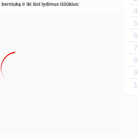
erniuką ir iki šiol lydimus iššūkius:
4
5
6
7
8
9
1