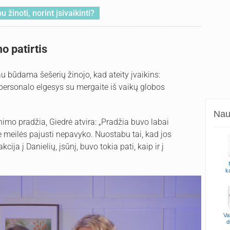
 žinoti, norint įsivaikinti?
o patirtis
au būdama šešerių žinojo, kad ateity įvaikins:
personalo elgesys su mergaite iš vaikų globos
Naud
nimo pradžia, Giedrė atvira: „Pradžia buvo labai
je meilės pajusti nepavyko. Nuostabu tai, kad jos
kcija į Danielių, įsūnį, buvo tokia pati, kaip ir į
k
Va
d