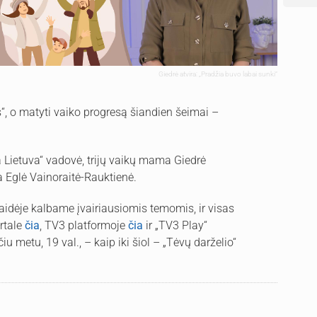
Giedrė atvira: „Pradžia buvo labai sunki“
“, o matyti vaiko progresą šiandien šeimai –
a Lietuva“ vadovė, trijų vaikų mama Giedrė
ja Eglė Vainoraitė-Rauktienė.
aidėje kalbame įvairiausiomis temomis, ir visas
ortale
čia
, TV3 platformoje
čia
ir „TV3 Play“
čiu metu, 19 val., – kaip iki šiol – „Tėvų darželio“