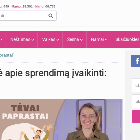
ių:
949
Mamų:
28.501
Narių:
66.732
Nėštumas
Vaikas
Šeima
Namai
Skaičiuoklės
prastai“
 apie sprendimą įvaikinti: