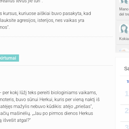
realius tėvus jie turi“.
Mano 
s kursus, kuriuose aiškiai buvo pasakyta, kad
dėl tr
uksite agresijos, isterijos, nes vaikas yra
emos“.
Koki
kirtumai
Galbut
Sa
siuos 
AMH t
T
1
– per kokį lūžį teks pereiti biologiniams vaikams,
oteris, buvo sūnui Herkui, kuris per vieną naktį iš
atėjęs mažylis nebuvo kūdikis: atėjo „priešas“,
2
tų pačių mašinėlių. „Jau po pirmos dienos Herkus
 išvešit atgal?“
3