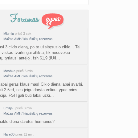
Miumiu
prieš 3 sek.
Mažas AMH/ kiaušidžių rezervas
si 3 ciklo dieną, po to užsitęsusio ciklo... Tai
r viskas tvarkingai atlikta, tik nesuvokiu
ų, tyriausi antėjoj, fsh 61,9 (IU/l…
Meshka
prieš 6 min.
Mažas AMH/ kiaušidžių rezervas
labai geras klausimas! Ciklo diena labai svarbi,
uti 2-5cd, nes jeigu daryta veliau, ypac pries
cija, FSH gali buti labai uzki…
Emilija_
prieš 8 min.
Mažas AMH/ kiaušidžių rezervas
 ciklo diena daretes hormonus?
Nare30
prieš 11 min.