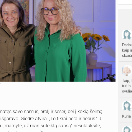
Dariau
kaip i
skaiči
Taip, 
ė
turi b
ovulia
“
matęs savo namus, brolį ir seserį bei į kokią šeimą
Kuria
išgaravo. Giedrė atvira: „To tikrai nėra ir nebus.“ Ji
čiū, mamyte, už man suteiktą šansą“ nesulauksite,