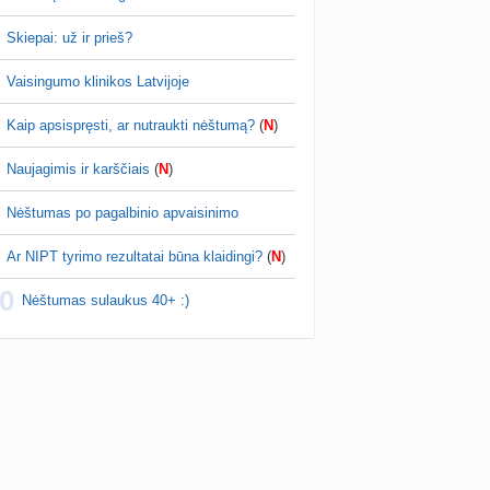
Skiepai: už ir prieš?
Vaisingumo klinikos Latvijoje
Kaip apsispręsti, ar nutraukti nėštumą?
(
N
)
Naujagimis ir karščiais
(
N
)
Nėštumas po pagalbinio apvaisinimo
Ar NIPT tyrimo rezultatai būna klaidingi?
(
N
)
0
Nėštumas sulaukus 40+ :)