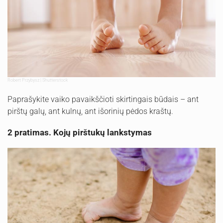
Robert Przybysz | Shutterstock
Paprašykite vaiko pavaikščioti skirtingais būdais – ant
pirštų galų, ant kulnų, ant išorinių pėdos kraštų.
2 pratimas. Kojų pirštukų lankstymas