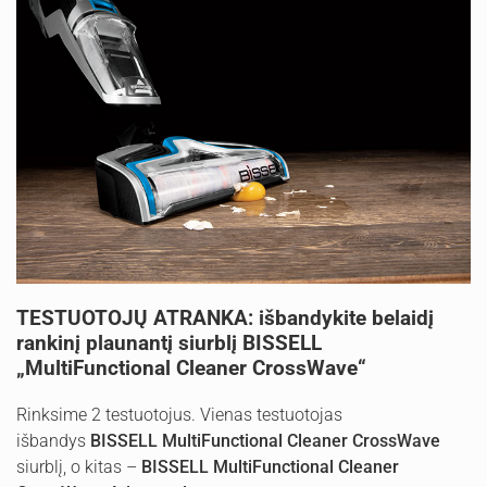
TESTUOTOJŲ ATRANKA: išbandykite belaidį
rankinį plaunantį siurblį BISSELL
„MultiFunctional Cleaner CrossWave“
Rinksime 2 testuotojus. Vienas testuotojas
išbandys
BISSELL
MultiFunctional Cleaner CrossWave
siurblį, o kitas –
BISSELL
MultiFunctional Cleaner