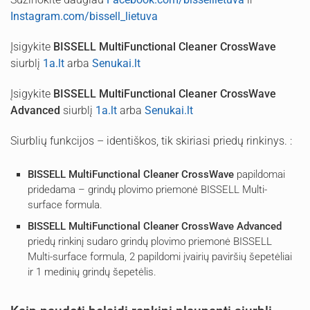
Instagram.com/bissell_lietuva
Įsigykite
BISSELL MultiFunctional Cleaner CrossWave
siurblį
1a.lt
arba
Senukai.lt
Įsigykite
BISSELL MultiFunctional Cleaner CrossWave
Advanced
siurblį
1a.lt
arba
Senukai.lt
Siurblių funkcijos – identiškos, tik skiriasi priedų rinkinys. :
BISSELL MultiFunctional Cleaner CrossWave
papildomai
pridedama – grindų plovimo priemonė BISSELL Multi-
surface formula.
BISSELL MultiFunctional Cleaner CrossWave Advanced
priedų rinkinį sudaro grindų plovimo priemonė BISSELL
Multi-surface formula, 2 papildomi įvairių paviršių šepetėliai
ir 1 medinių grindų šepetėlis.