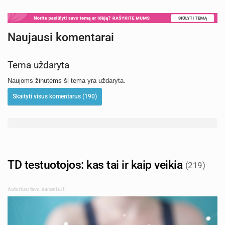
Naujausi komentarai
Tema uždaryta
Naujoms žinutėms ši tema yra uždaryta.
Skaityti visus komentarus (190)
TD testuotojos: kas tai ir kaip veikia
(219)
Autorius: tevu-darzelis.lt