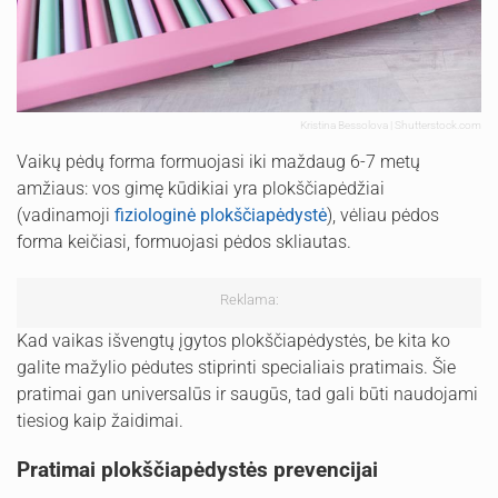
Kristina Bessolova | Shutterstock.com
Vaikų pėdų forma formuojasi iki maždaug 6-7 metų
amžiaus: vos gimę kūdikiai yra plokščiapėdžiai
(vadinamoji
fiziologinė plokščiapėdystė
), vėliau pėdos
forma keičiasi, formuojasi pėdos skliautas.
Reklama:
Kad vaikas išvengtų įgytos plokščiapėdystės, be kita ko
galite mažylio pėdutes stiprinti specialiais pratimais. Šie
pratimai gan universalūs ir saugūs, tad gali būti naudojami
tiesiog kaip žaidimai.
Pratimai plokščiapėdystės prevencijai