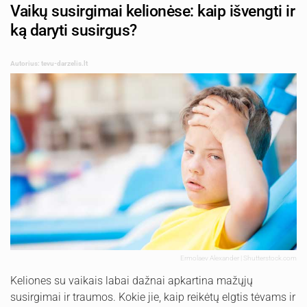
Vaikų susirgimai kelionėse: kaip išvengti ir
ką daryti susirgus?
Autorius: tevu-darzelis.lt
Ermolaev Alexander | Shutterstock.com
Keliones su vaikais labai dažnai apkartina mažųjų
susirgimai ir traumos. Kokie jie, kaip reikėtų elgtis tėvams ir