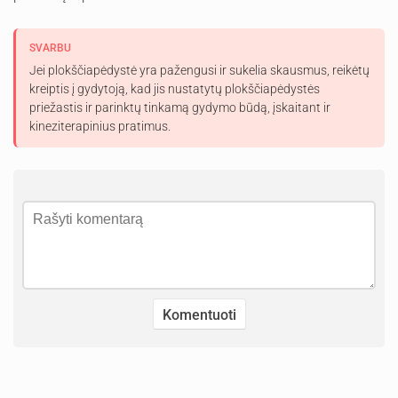
SVARBU
Jei plokščiapėdystė yra pažengusi ir sukelia skausmus, reikėtų
kreiptis į gydytoją, kad jis nustatytų plokščiapėdystės
priežastis ir parinktų tinkamą gydymo būdą, įskaitant ir
kineziterapinius pratimus.