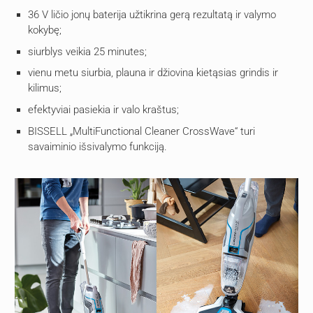
36 V ličio jonų baterija užtikrina gerą rezultatą ir valymo
kokybę;
siurblys veikia 25 minutes;
vienu metu siurbia, plauna ir džiovina kietąsias grindis ir
kilimus;
efektyviai pasiekia ir valo kraštus;
BISSELL „MultiFunctional Cleaner CrossWave“ turi
savaiminio išsivalymo funkciją.