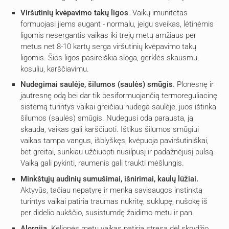
Viršutinių kvėpavimo takų ligos
. Vaikų imunitetas
formuojasi jiems augant - normalu, jeigu sveikas, lėtinėmis
ligomis nesergantis vaikas iki trejų metų amžiaus per
metus net 8-10 kartų serga viršutinių kvėpavimo takų
ligomis. Šios ligos pasireiškia sloga, gerklės skausmu,
kosuliu, karščiavimu.
Nudegimai saulėje, šilumos (saulės) smūgis
. Plonesnę ir
jautresnę odą bei dar tik besiformuojančią termoreguliacinę
sistemą turintys vaikai greičiau nudega saulėje, juos ištinka
šilumos (saulės) smūgis. Nudegusi oda parausta, ją
skauda, vaikas gali karščiuoti. Ištikus šilumos smūgiui
vaikas tampa vangus, išblyškęs, kvėpuoja paviršutiniškai,
bet greitai, sunkiau užčiuopti nusilpusį ir padažnėjusį pulsą.
Vaiką gali pykinti, raumenis gali traukti mėšlungis.
Minkštųjų audinių sumušimai, išnirimai, kaulų lūžiai.
Aktyvūs, tačiau nepatyrę ir menką savisaugos instinktą
turintys vaikai patiria traumas nukritę, suklupę, nušokę iš
per didelio aukščio, susistumdę žaidimo metu ir pan.
Alergija
. Kelionės metu vaikas patiria stresą dėl skrydžio,