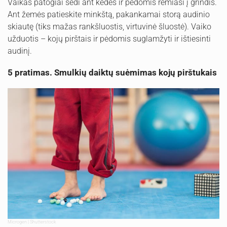
Vaikas patogiai sėdi ant kėdės ir pėdomis remiasi į grindis.
Ant žemės patieskite minkštą, pakankamai storą audinio
skiautę (tiks mažas rankšluostis, virtuvinė šluostė). Vaiko
užduotis – kojų pirštais ir pėdomis suglamžyti ir ištiesinti
audinį.
5 pratimas. Smulkių daiktų suėmimas kojų pirštukais
Microgen | Shutterstock