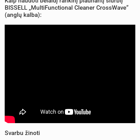
Kaip naudoti belaidį rankinį plaunantį siurblį
BISSELL „MultiFunctional Cleaner CrossWave“
(anglų kalba):
Svarbu žinoti