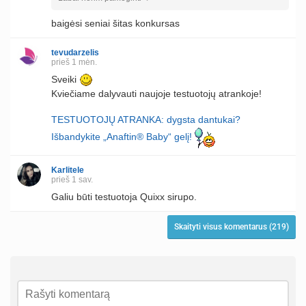
baigėsi seniai šitas konkursas
tevudarzelis
prieš 1 mėn.
Sveiki
Kviečiame dalyvauti naujoje testuotojų atrankoje!
TESTUOTOJŲ ATRANKA: dygsta dantukai?
Išbandykite „Anaftin® Baby“ gelį!
Karlitele
prieš 1 sav.
Galiu būti testuotoja Quixx sirupo.
Skaityti visus komentarus (219)