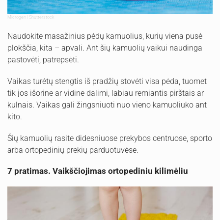
Microgen | Shutterstock
Naudokite masažinius pėdų kamuolius, kurių viena pusė
plokščia, kita – apvali. Ant šių kamuolių vaikui naudinga
pastovėti, patrepsėti.
Vaikas turėtų stengtis iš pradžių stovėti visa pėda, tuomet
tik jos išorine ar vidine dalimi, labiau remiantis pirštais ar
kulnais. Vaikas gali žingsniuoti nuo vieno kamuoliuko ant
kito.
Šių kamuolių rasite didesniuose prekybos centruose, sporto
arba ortopedinių prekių parduotuvėse.
7 pratimas. Vaikščiojimas ortopediniu kilimėliu