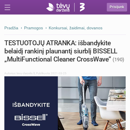
Prisijunk
Pradžia
Pramogos
Konkursai, žaidimai, dovanos
TESTUOTOJŲ ATRANKA: išbandykite
belaidį rankinį plaunantį siurblį BISSELL
„MultiFunctional Cleaner CrossWave“
(190)
Autorius:
tevu-darzelis.lt
,
Publikuota: 2021-03-25