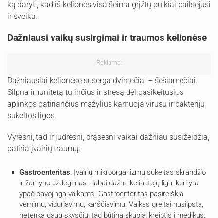
ką daryti, kad iš kelionės visa šeima grįžtų puikiai pailsėjusi
ir sveika.
Dažniausi vaikų susirgimai ir traumos kelionėse
Reklama:
Dažniausiai kelionėse suserga dvimečiai – šešiamečiai.
Silpną imunitetą turinčius ir stresą dėl pasikeitusios
aplinkos patiriančius mažylius kamuoja virusų ir bakterijų
sukeltos ligos.
Vyresni, tad ir judresni, drąsesni vaikai dažniau susižeidžia,
patiria įvairių traumų.
Gastroenteritas
. Įvairių mikroorganizmų sukeltas skrandžio
ir žarnyno uždegimas - labai dažna keliautojų liga, kuri yra
ypač pavojinga vaikams. Gastroenteritas pasireiškia
vėmimu, viduriavimu, karščiavimu. Vaikas greitai nusilpsta,
netenka daug skysčių, tad būtina skubiai kreiptis į medikus.