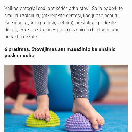
Vaikas patogiai sėdi ant kėdės arba stovi. Šalia paberkite
smulkių žaisliukų (atkreipkite dėmesį, kad juose nebūtų
išsikišusių, įdurti galinčių detalių), pieštukų ir padėkite
dėžutę. Vaiko užduotis – pėdomis suimti daiktus ir juos
perkelti į dėžutę.
6 pratimas. Stovėjimas ant masažinio balansinio
puskamuolio