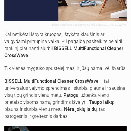
Belaidis rankinis plaunantis siurblys BISSELL CROSS WAVE
Kai netikėtai išbyra kruopos, ištykšta kiaušinis ar
valgydami pritrupina vaikai – į pagalbą pasitelkite belaidį
rankinį plaunantį siurblį
BISSELL
MultiFunctional Cleaner
CrossWave
.
Tik vienas mygtuko spustelėjimas, ir jūsų namai vėl švarūs.
BISSELL
MultiFunctional Cleaner CrossWave
– tai
universalus valymo sprendimas - siurbia, plauna ir sausina
visų tipų grindis vienu metu.
Patogu
: užtenka vieno
prietaiso visoms namų grindims išvalyti.
Taupo laiką
:
plauna ir siurbia vienu metu.
N
ėra jokių laidų
, tad
patogesnis ir greitesnis darbas.