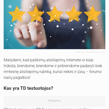
sdecoret | Shutterstock.com
Matydami, kad patikimų atsiliepimų internete oi kaip
trūksta, brendome, brendome ir pribrendome padaryti kiek
rimtesnę atsiliepimų rubriką, kuriai reikės ir jūsų – forumo
narių pagalbos!
Kas yra TD testuotojos?
Reklama: