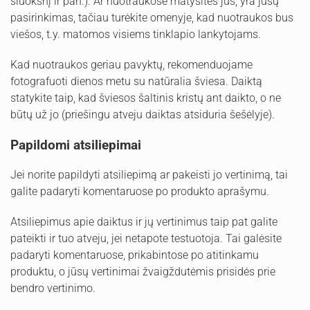
sluoksnį ir pan.). Ar nuotraukose matysitės jūs, yra jūsų
pasirinkimas, tačiau turėkite omenyje, kad nuotraukos bus
viešos, t.y. matomos visiems tinklapio lankytojams.
Kad nuotraukos geriau pavyktų, rekomenduojame
fotografuoti dienos metu su natūralia šviesa. Daiktą
statykite taip, kad šviesos šaltinis kristų ant daikto, o ne
būtų už jo (priešingu atveju daiktas atsiduria šešėlyje).
Papildomi atsiliepimai
Jei norite papildyti atsiliepimą ar pakeisti jo vertinimą, tai
galite padaryti komentaruose po produkto aprašymu.
Atsiliepimus apie daiktus ir jų vertinimus taip pat galite
pateikti ir tuo atveju, jei netapote testuotoja. Tai galėsite
padaryti komentaruose, prikabintose po atitinkamu
produktu, o jūsų vertinimai žvaigždutėmis prisidės prie
bendro vertinimo.