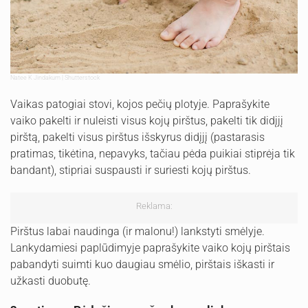
Natee K Jindakum | Shutterstock
Vaikas patogiai stovi, kojos pečių plotyje. Paprašykite
vaiko pakelti ir nuleisti visus kojų pirštus, pakelti tik didįjį
pirštą, pakelti visus pirštus išskyrus didįjį (pastarasis
pratimas, tikėtina, nepavyks, tačiau pėda puikiai stiprėja tik
bandant), stipriai suspausti ir suriesti kojų pirštus.
Reklama:
Pirštus labai naudinga (ir malonu!) lankstyti smėlyje.
Lankydamiesi paplūdimyje paprašykite vaiko kojų pirštais
pabandyti suimti kuo daugiau smėlio, pirštais iškasti ir
užkasti duobutę.