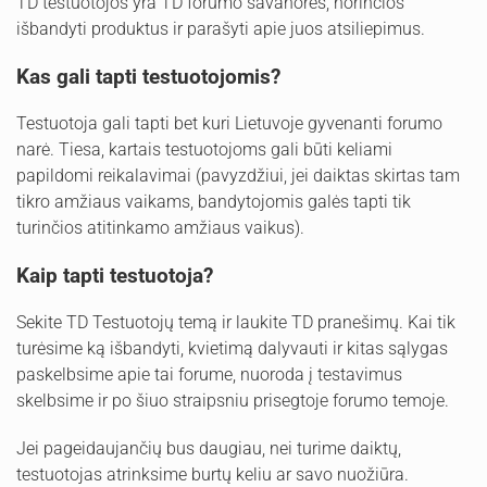
TD testuotojos yra TD forumo savanorės, norinčios
išbandyti produktus ir parašyti apie juos atsiliepimus.
Kas gali tapti testuotojomis?
Testuotoja gali tapti bet kuri Lietuvoje gyvenanti forumo
narė. Tiesa, kartais testuotojoms gali būti keliami
papildomi reikalavimai (pavyzdžiui, jei daiktas skirtas tam
tikro amžiaus vaikams, bandytojomis galės tapti tik
turinčios atitinkamo amžiaus vaikus).
Kaip tapti testuotoja?
Sekite TD Testuotojų temą ir laukite TD pranešimų. Kai tik
turėsime ką išbandyti, kvietimą dalyvauti ir kitas sąlygas
paskelbsime apie tai forume, nuoroda į testavimus
skelbsime ir po šiuo straipsniu prisegtoje forumo temoje.
Jei pageidaujančių bus daugiau, nei turime daiktų,
testuotojas atrinksime burtų keliu ar savo nuožiūra.