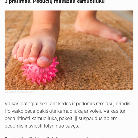
3 pratimas. Pėdučių masažas kamuoliuku
Victoria 1 | Shutterstock
Vaikas patogiai sėdi ant kėdės ir pėdomis remiasi į grindis.
Po vaiko pėda pakiškite kamuoliuką ar volelį. Vaikas turi
pėda ritinėti kamuoliuką, pakelti jį suspaudus abiem
pėdomis ir sviesti tolyn nuo savęs.