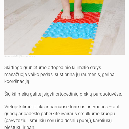
AnastasiaNi | Shutterstock
Skirtingo grublėtumo ortopedinio kilimėlio dalys
masažuoja vaiko pėdas, sustiprina jų raumenis, gerina
koordinaciją.
Šių kilimėlių galite įsigyti ortopedinių prekių parduotuvėse.
Vietoje kilimėlio tiks ir namuose turimos priemonės – ant
grindų ar padėklo paberkite įvairaus smulkumo kruopų
(pavyzdžiui, smulkių sorų ir didesnių pupų), karoliukų,
pieštukų ir pan.