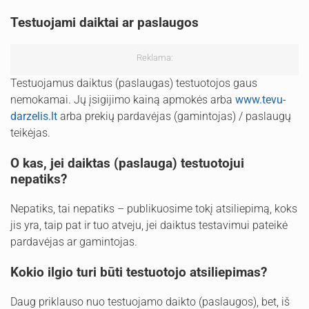
Testuojami daiktai ar paslaugos
Reklama:
Testuojamus daiktus (paslaugas) testuotojos gaus
nemokamai. Jų įsigijimo kainą apmokės arba
www.tevu-
darzelis.lt
arba prekių pardavėjas (gamintojas) / paslaugų
teikėjas.
O kas, jei daiktas (paslauga) testuotojui
nepatiks?
Nepatiks, tai nepatiks – publikuosime tokį atsiliepimą, koks
jis yra, taip pat ir tuo atveju, jei daiktus testavimui pateikė
pardavėjas ar gamintojas.
Kokio ilgio turi būti testuotojo atsiliepimas?
Daug priklauso nuo testuojamo daikto (paslaugos), bet, iš