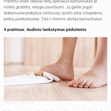
Pratimui atlikti idealiai tiktų specialus kamuoliukas ar
volelis grublėtu, nelygiu paviršiumi. Jų galite įsigyti
didesniuose prekybos centruose, sporto arba ortopedinių
prekių parduotuvėse. Tiks ir šunims skirtas kamuoliukas.
4 pratimas. Audinio lankstymas pėdutėmis
Robert Przybysz | Shutterstock