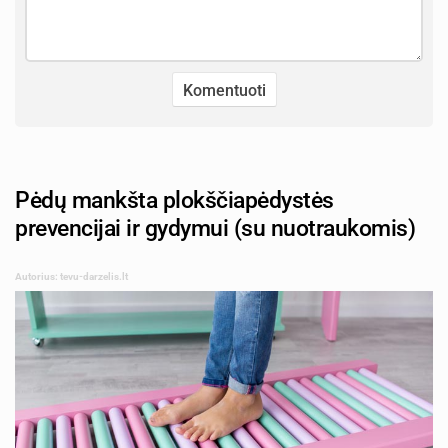
Pėdų mankšta plokščiapėdystės
prevencijai ir gydymui (su nuotraukomis)
Autorius: tevu-darzelis.lt