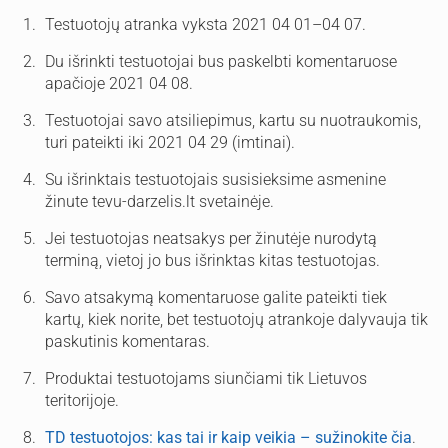
Testuotojų atranka vyksta 2021 04 01–04 07.
Du išrinkti testuotojai bus paskelbti komentaruose
apačioje 2021 04 08.
Testuotojai savo atsiliepimus, kartu su nuotraukomis,
turi pateikti iki 2021 04 29 (imtinai).
Su išrinktais testuotojais susisieksime asmenine
žinute tevu-darzelis.lt svetainėje.
Jei testuotojas neatsakys per žinutėje nurodytą
terminą, vietoj jo bus išrinktas kitas testuotojas.
Savo atsakymą komentaruose galite pateikti tiek
kartų, kiek norite, bet testuotojų atrankoje dalyvauja tik
paskutinis komentaras.
Produktai testuotojams siunčiami tik Lietuvos
teritorijoje.
TD testuotojos: kas tai ir kaip veikia – sužinokite čia
.