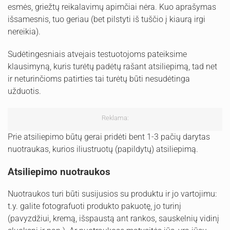
esmės, griežtų reikalavimų apimčiai nėra. Kuo aprašymas
išsamesnis, tuo geriau (bet pilstyti iš tuščio į kiaurą irgi
nereikia).
Sudėtingesniais atvejais testuotojoms pateiksime
klausimyną, kuris turėtų padėtų rašant atsiliepimą, tad net
ir neturinčioms patirties tai turėtų būti nesudėtinga
užduotis.
Reklama:
Prie atsiliepimo būtų gerai pridėti bent 1-3 pačių darytas
nuotraukas, kurios iliustruotų (papildytų) atsiliepimą.
Atsiliepimo nuotraukos
Nuotraukos turi būti susijusios su produktu ir jo vartojimu:
t.y. galite fotografuoti produkto pakuotę, jo turinį
(pavyzdžiui, kremą, išspaustą ant rankos, sauskelnių vidinį