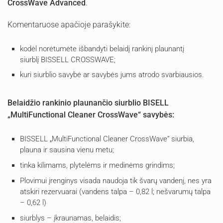
CrossWave Advanced
.
Komentaruose apačioje parašykite:
kodėl norėtumėte išbandyti belaidį rankinį plaunantį
siurblį BISSELL CROSSWAVE;
kuri siurblio savybė ar savybės jums atrodo svarbiausios.
Belaidžio rankinio plaunančio siurblio BISELL
„MultiFunctional Cleaner CrossWave“ savybės:
BISSELL „MultiFunctional Cleaner CrossWave“ siurbia,
plauna ir sausina vienu metu;
tinka kilimams, plytelėms ir medinėms grindims;
Plovimui įrenginys visada naudoja tik švarų vandenį, nes yra
atskiri rezervuarai (vandens talpa – 0,82 l; nešvarumų talpa
– 0,62 l)
siurblys – įkraunamas, belaidis;