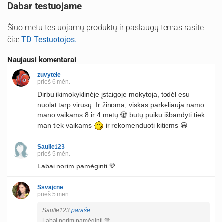
Dabar testuojame
Šiuo metu testuojamų produktų ir paslaugų temas rasite
čia:
TD Testuotojos.
Naujausi komentarai
zuvytele
prieš 6 mėn.
Dirbu ikimokyklinėje įstaigoje mokytoja, todėl esu
nuolat tarp virusų. Ir žinoma, viskas parkeliauja namo
mano vaikams 8 ir 4 metų 🫣 būtų puiku išbandyti tiek
man tiek vaikams
ir rekomenduoti kitiems 😀
Saulle123
prieš 5 mėn.
Labai norim pamėginti 💚
Ssvajone
prieš 5 mėn.
Saulle123
parašė
:
Labai norim pamėginti 💚