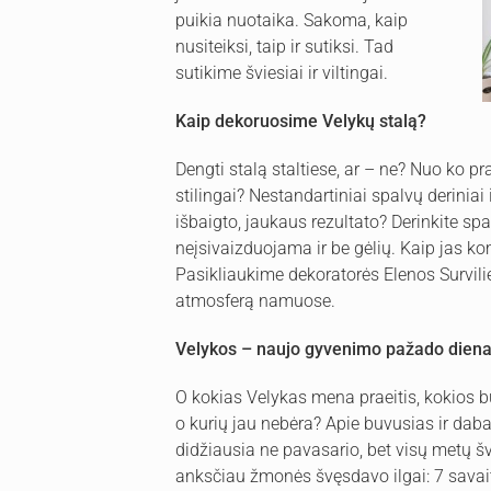
puikia nuotaika. Sakoma, kaip
nusiteiksi, taip ir sutiksi. Tad
sutikime šviesiai ir viltingai.
Kaip dekoruosime Velykų stalą?
Dengti stalą staltiese, ar – ne? Nuo ko pra
stilingai? Nestandartiniai spalvų deriniai
išbaigto, jaukaus rezultato? Derinkite spa
neįsivaizduojama ir be gėlių. Kaip jas kom
Pasikliaukime dekoratorės Elenos Survili
atmosferą namuose.
Velykos –
naujo
gyvenimo
pažado dien
O kokias Velykas mena praeitis, kokios buv
o kurių jau nebėra? Apie buvusias ir daba
didžiausia ne pavasario, bet visų metų š
anksčiau žmonės švęsdavo ilgai: 7 savait