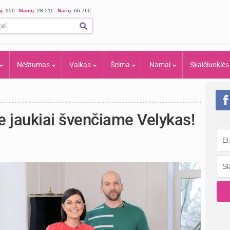
ių:
950
Mamų:
28.511
Narių:
66.760
Nėštumas
Vaikas
Šeima
Namai
Skaičiuoklės
je jaukiai švenčiame Velykas!