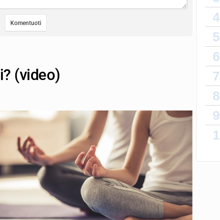
4
5
6
i? (video)
7
8
9
1