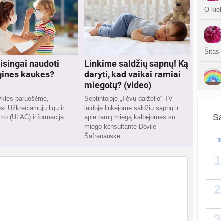
O kie
Šitas
eisingai naudoti
Linkime saldžių sapnų! Ką
ines kaukes?
daryti, kad vaikai ramiai
)
miegotų? (video)
Ne, v
sykles paruošėme,
Septintojoje „Tėvų darželio“ TV
mm..
i Užkrečiamųjų ligų ir
laidoje linkėjome saldžių sapnų ir
Sa
ro (ULAC) informacija.
apie ramų miegą kalbėjomės su
miego konsultante Dovile
Šafranauske.
T
1
2
3