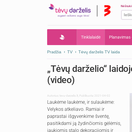
Nėštuk
Tinklalaidė
Planavimas
Pradžia
TV
Tėvų darželis TV laida
„Tėvų darželio“ laido
(video)
Autorius:
tevu-darzelis.lt
,
Publikuota: 2021-04-02
Laukėme laukėme, ir sulaukėme:
Velykos atkeliavo. Ramiai ir
paprastai išgyvenkime šventę,
pasitikdami ją žydinčiomis gėlėmis,
jaukiomis stalo dekoracijomis ir