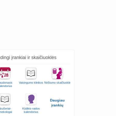
ingi įrankiai ir skaičiuoklės
audonasis
Vaisingumo klinikos
Nėštumo skaičiuoklė
alendorius
Daugiau
įrankių
kušeriai-
Kūdikio raidos
inekologai
kalendorius