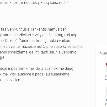
us iki šiol, ir nuotaiką, kurią kuria ne tik
s tas Velykų triušis, lankantis namus per
tautes tradicijas ir velykinį žaidimą, kurį taip
 medžioklę“. Žaidimas, kuris įtraukia vaikus.
ikra šventė mažiesiems! O prie stalo kvies Luknė
ems smaližiams, galintį tapti šaunia velykinio
Naud
je!
aidoje ir pasisemkime idėjų, sužinokime daug
kime. Visi laukėme ir pagaliau sulaukėme
R
abios visiems...
k
A
g