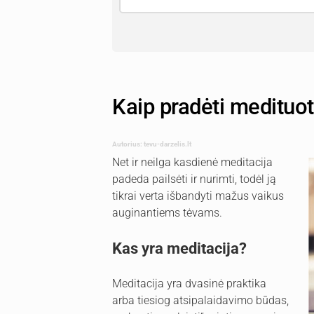
Kaip pradėti medituot
Autorius: tevu-darzelis.lt
Net ir neilga kasdienė meditacija
padeda pailsėti ir nurimti, todėl ją
tikrai verta išbandyti mažus vaikus
auginantiems tėvams.
Kas yra meditacija?
Meditacija yra dvasinė praktika
arba tiesiog atsipalaidavimo būdas,