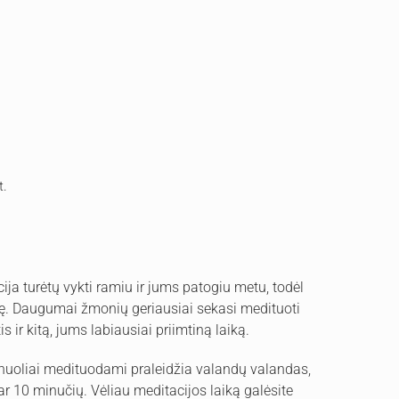
t.
ja turėtų vykti ramiu ir jums patogiu metu, todėl
kę. Daugumai žmonių geriausiai sekasi medituoti
is ir kitą, jums labiausiai priimtiną laiką.
nuoliai medituodami praleidžia valandų valandas,
r 10 minučių. Vėliau meditacijos laiką galėsite