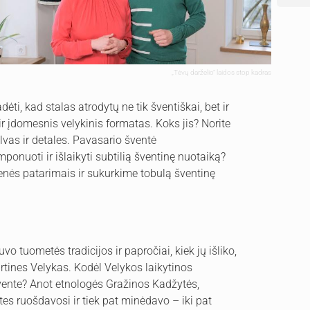
„Tėvų darželio“ laidos stop kadras
dėti, kad stalas atrodytų ne tik šventiškai, bet ir
 ir įdomesnis velykinis formatas. Koks jis? Norite
lvas ir detales. Pavasario šventė
ponuoti ir išlaikyti subtilią šventinę nuotaiką?
enės patarimais ir sukurkime tobulą šventinę
a
o tuometės tradicijos ir papročiai, kiek jų išliko,
rtines Velykas. Kodėl Velykos laikytinos
vente? Anot etnologės Gražinos Kadžytės,
es ruošdavosi ir tiek pat minėdavo – iki pat