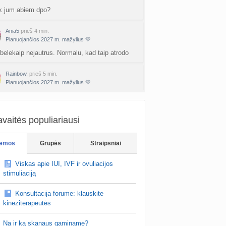
k jum abiem dpo?
Ania5
prieš 4 min.
Planuojančios 2027 m. mažylius 💛
 belekaip nejautrus. Normalu, kad taip atrodo
Rainbow.
prieš 5 min.
Planuojančios 2027 m. mažylius 💛
isada darydavausi prieš mm diena arba po
vaitės populiariausi
emos
Grupės
Straipsniai
Viskas apie IUI, IVF ir ovuliacijos
stimuliaciją
Konsultacija forume: klauskite
kineziterapeutės
Na ir ką skanaus gaminame?