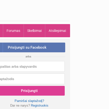
Forumas
Skelbimai
Atsiliepimai
Prisijungti su Facebook
arba
Prisijungti
Pamiršai slaptažodį?
Dar ne narys?
Registruokis