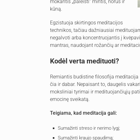
mokantis „paleisti“ mintis, norus ir
kūną.
Egzistuoja skirtingos meditacijos
technikos, tačiau dažniausiai medituojama
negalvoti arba koncentruojantis į kvėpavi
mantras, naudojant rožančių ar meditaci
Kodėl verta medituoti?
Remiantis budistine filosofija meditacija
čia ir dabar. Nepaisant to, daugelis vak
moksliniai tyrimai ir medituojančiųjų pati
emocinę sveikatą.
Teigiama, kad meditacija gali:
Sumažinti streso ir nerimo lygį;
Sumažinti kraujo spaudimą;