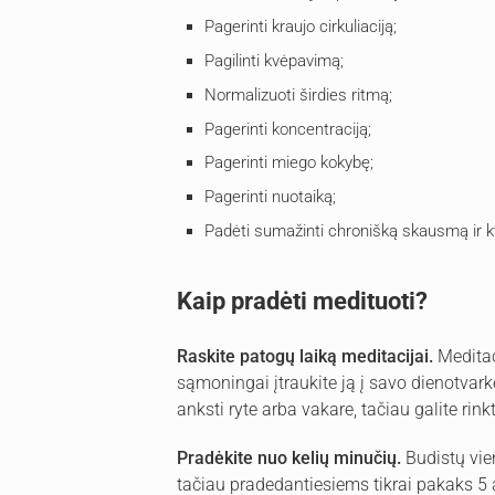
Pagerinti kraujo cirkuliaciją;
Pagilinti kvėpavimą;
Normalizuoti širdies ritmą;
Pagerinti koncentraciją;
Pagerinti miego kokybę;
Pagerinti nuotaiką;
Padėti sumažinti chronišką skausmą ir k
Kaip pradėti medituoti?
Raskite patogų laiką meditacijai.
Meditaci
sąmoningai įtraukite ją į savo dienotvar
anksti ryte arba vakare, tačiau galite rinkt
Pradėkite nuo kelių minučių.
Budistų vie
tačiau pradedantiesiems tikrai pakaks 5 a