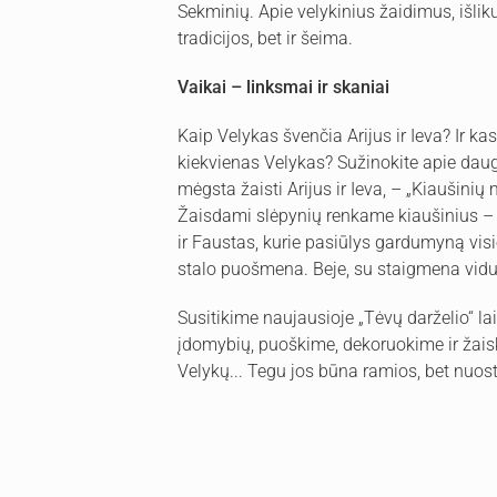
Sekminių. Apie velykinius žaidimus, išlikusi
tradicijos, bet ir šeima.
Vaikai – linksmai ir skaniai
Kaip Velykas švenčia Arijus ir Ieva? Ir ka
kiekvienas Velykas? Sužinokite apie daugia
mėgsta žaisti Arijus ir Ieva, – „Kiaušinių
Žaisdami slėpynių renkame kiaušinius – t
ir Faustas, kurie pasiūlys gardumyną visi
stalo puošmena. Beje, su staigmena vidu
Susitikime naujausioje „Tėvų darželio“ l
įdomybių, puoškime, dekoruokime ir žais
Velykų... Tegu jos būna ramios, bet nuost