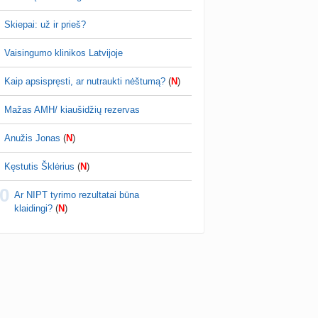
Skiepai: už ir prieš?
Vaisingumo klinikos Latvijoje
Kaip apsispręsti, ar nutraukti nėštumą?
(
N
)
Mažas AMH/ kiaušidžių rezervas
Anužis Jonas
(
N
)
Kęstutis Šklėrius
(
N
)
0
Ar NIPT tyrimo rezultatai būna
klaidingi?
(
N
)