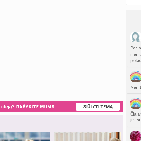
Pas a
man t
plota
Man 1
Čia a
jus s