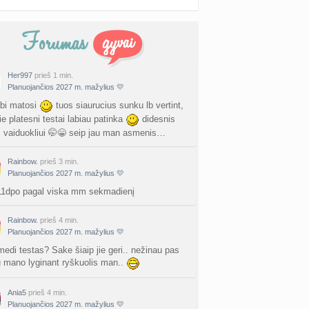
Her997
prieš 1 min.
Planuojančios 2027 m. mažylius 💛
bi matosi
tuos siaurucius sunku lb vertint,
ie platesni testai labiau patinka
didesnis
s vaiduokliui 🤭😁 seip jau man asmenis…
Rainbow.
prieš 3 min.
Planuojančios 2027 m. mažylius 💛
1dpo pagal viska mm sekmadienį
Rainbow.
prieš 4 min.
Planuojančios 2027 m. mažylius 💛
medi testas? Sake šiaip jie geri.. nežinau pas
u mano lyginant ryškuolis man..
Ania5
prieš 4 min.
Planuojančios 2027 m. mažylius 💛