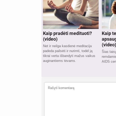
Kaip pradėti medituoti?
Kaip t
(video)
apsaug
(video
Net ir neilga kasdienė meditacija
padeda pailsėti ir nurimti, todėl ją
Šias tai
tikrai verta išbandyti mažus vaikus
remdamies
auginantiems tėvams.
AIDS cent