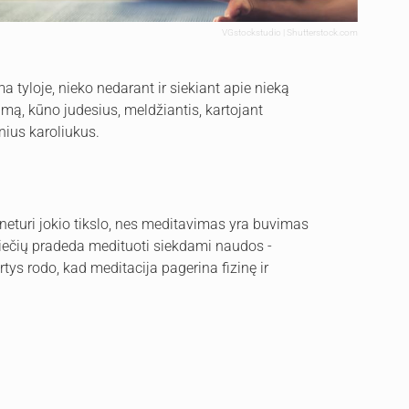
VGstockstudio | Shutterstock.com
 tyloje, nieko nedarant ir siekiant apie nieką
mą, kūno judesius, meldžiantis, kartojant
nius karoliukus.
 neturi jokio tikslo, nes meditavimas yra buvimas
ariečių pradeda medituoti siekdami naudos -
rtys rodo, kad meditacija pagerina fizinę ir