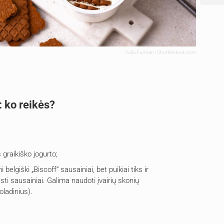
Yulia Furman | Shutterstock.com
: ko reikės?
 graikiško jogurto;
elgiški „Biscoff“ sausainiai, bet puikiai tiks ir
asti sausainiai. Galima naudoti įvairių skonių
oladinius).