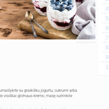
4
5
6
7
Shutterstock.com
8
9
1
maišykite su graikišku jogurtu, cukrumi arba
te visiškai glotnaus kremo, masę sutrinkite