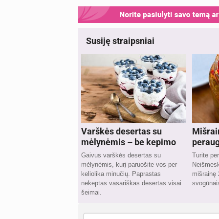
Susiję straipsniai
Varškės desertas su
Mišrai
mėlynėmis – be kepimo
peraug
Gaivus varškės desertas su
Turite pe
mėlynėmis, kurį paruošite vos per
Neišmeski
keliolika minučių. Paprastas
mišrainę
nekeptas vasariškas desertas visai
svogūnais
šeimai.