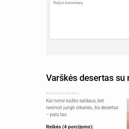
Varškės desertas su
Autorius: tevu-darzelis.lt
Kai norisi kažko saldaus, bet
nesinori jungti orkaitės, šis desertas
– pats tas.
Reikės (4 porcijoms):