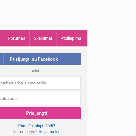
Forumas
Skelbimai
Atsiliepimai
Prisijungti su Facebook
arba
Prisijungti
Pamiršai slaptažodį?
Dar ne narys?
Registruokis