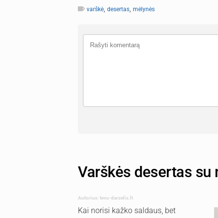
,
,
varškė
desertas
mėlynės
Varškės desertas su
Autorius: tevu-darzelis.lt
Kai norisi kažko saldaus, bet