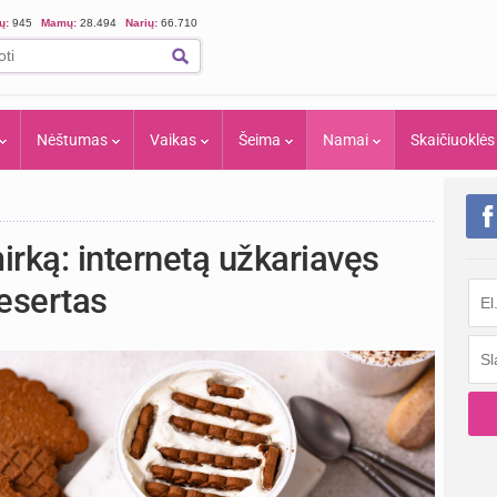
ių:
945
Mamų:
28.494
Narių:
66.710
Nėštumas
Vaikas
Šeima
Namai
Skaičiuoklės
irką: internetą užkariavęs
desertas