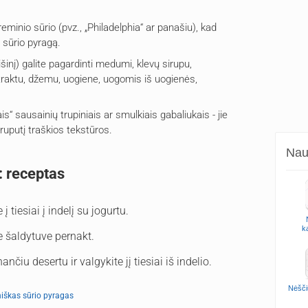
reminio sūrio (pvz., „Philadelphia“ ar panašiu), kad
ų sūrio pyragą.
šinį) galite pagardinti medumi, klevų sirupu,
straktu, džemu, uogiene, uogomis iš uogienės,
is“ sausainių trupiniais ar smulkiais gabaliukais - jie
 truputį traškios tekstūros.
Naud
: receptas
 tiesiai į indelį su jogurtu.
k
te šaldytuve pernakt.
iu desertu ir valgykite jį tiesiai iš indelio.
Nėšči
iškas sūrio pyragas