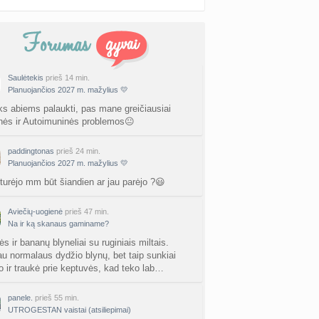
Saulėtekis
prieš 14 min.
Planuojančios 2027 m. mažylius 💛
ks abiems palaukti, pas mane greičiausiai
nės ir Autoimuninės problemos😐
paddingtonas
prieš 24 min.
Planuojančios 2027 m. mažylius 💛
 turėjo mm būt šiandien ar jau parėjo ?😃
Aviečių-uogienė
prieš 47 min.
Na ir ką skanaus gaminame?
s ir bananų blyneliai su ruginiais miltais.
au normalaus dydžio blynų, bet taip sunkiai
jo ir traukė prie keptuvės, kad teko lab…
panele.
prieš 55 min.
UTROGESTAN vaistai (atsiliepimai)