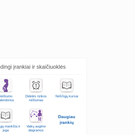
ingi įrankiai ir skaičiuoklės
Nėštumo
Didelės rizikos
Nėščiųjų kursai
alendorius
nėštumas
Daugiau
įrankių
ųjų mankšta ir
Vaikų augimo
joga
diagramos