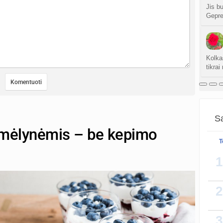
Jis bu
Gepret
Kolka
tikrai
Sa
 mėlynėmis – be kepimo
T
1
2
3