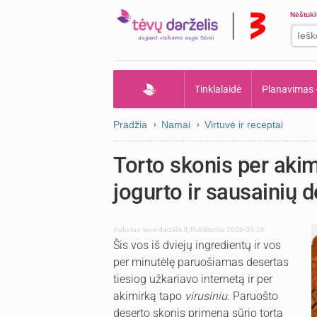
Nėštuk
Tinklalaidė
Planavimas
Pradžia
Namai
Virtuvė ir receptai
Torto skonis per akim
jogurto ir sausainių 
Autorius:
tevu-darzelis.lt
,
Publikuota: 2026-05-26
Šis vos iš dviejų ingredientų ir vos
per minutėlę paruošiamas desertas
tiesiog užkariavo internetą ir per
akimirką tapo
virusiniu
. Paruošto
deserto skonis primena sūrio tortą