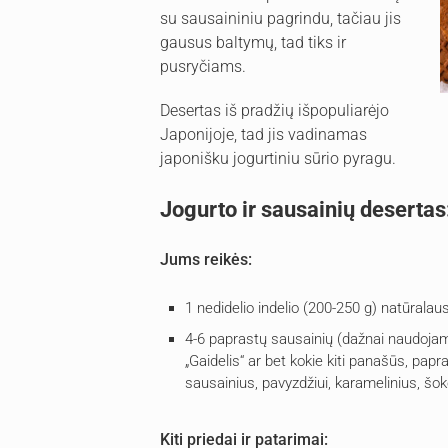
su sausaininiu pagrindu, tačiau jis
gausus baltymų, tad tiks ir
pusryčiams.
Desertas iš pradžių išpopuliarėjo
Japonijoje, tad jis vadinamas
japonišku jogurtiniu sūrio pyragu.
Jogurto ir sausainių desertas
Jums reikės:
1 nedidelio indelio (200-250 g) natūralaus
4-6 paprastų sausainių (dažnai naudojami b
„Gaidelis“ ar bet kokie kiti panašūs, papr
sausainius, pavyzdžiui, karamelinius, šok
Kiti priedai ir patarimai: