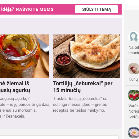
Na te
imuni
Kurių
nė žiemai iš
Tortilijų „čeburekai“ per
usių agurkų
15 minučių
raugusių agurkų?
Traškūs tortilijų „čeburekai“ su
te – iš jų paruošite gardžią
sultingu mėsos įdaru – greitas
Varškė
 žiemai su morkomis,
receptas be tešlos minkymo.
Norėj
 ir česnakais.
tvirtė