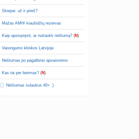
Skiepai: už ir prieš?
Mažas AMH/ kiaušidžių rezervas
Kaip apsispręsti, ar nutraukti nėštumą?
(
N
)
Vaisingumo klinikos Latvijoje
Nėštumas po pagalbinio apvaisinimo
Kas tai per bėrimas?
(
N
)
0
Nėštumas sulaukus 40+ :)