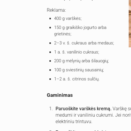
Reklama:
400 g varškės;
150 g graikiško jogurto arba
grietinės;
2–3 v. š. cukraus arba medaus;
1 a. š. vanilinio cukraus;
200 g mėlynių arba šilauogių;
100 g sviestinių sausainių;
1–2 a. š. citrinos sulčių.
Gaminimas
Paruoškite varškės kremą.
Varškę su
medumi ir vaniliniu cukrumi. Jei nori
elektriniu trintuvu.