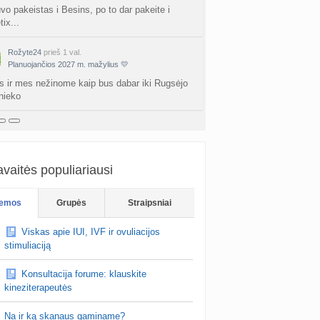
vo pakeistas i Besins, po to dar pakeite i
ix...
Rožyte24
prieš 1 val.
Planuojančios 2027 m. mažylius 💛
s ir mes nežinome kaip bus dabar iki Rugsėjo
 nieko
vaitės populiariausi
emos
Grupės
Straipsniai
Viskas apie IUI, IVF ir ovuliacijos
stimuliaciją
Konsultacija forume: klauskite
kineziterapeutės
Na ir ką skanaus gaminame?