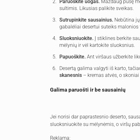
Paruoškite uogas.
Maždaug pusę mėly
sultimis. Likusias palikite sveikas.
Sutrupinkite sausainius.
Nebūtina jų 
gabalėliai desertui suteiks malonios 
Sluoksniuokite.
Į stiklines berkite sa
mėlynių ir vėl kartokite sluoksnius.
Papuoškite.
Ant viršaus užberkite lik
Desertą galima valgyti iš karto, tači
skanesnis
– kremas atvės, o skoniai
Galima paruošti ir be sausainių
Jei norisi dar paprastesnio deserto, saus
sluoksniuokite su mėlynėmis, o viršų pab
Reklama: