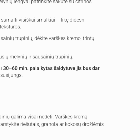
nių lengvai patrinkite šakute su citrinos
sumalti visiškai smulkiai – likę didesni
tekstūros.
usainių trupinių, dėkite varškės kremo, trintų
usių mėlynių ir sausainių trupinių.
au
30–60 min. palaikytas šaldytuve jis bus dar
 susijungs.
ainių galima visai nedėti. Varškės kremą
arstykite riešutais, granola ar kokosų drožlėmis