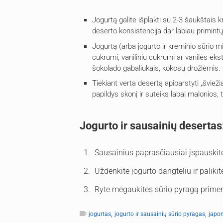
Jogurtą galite išplakti su 2-3 šaukštais k
deserto konsistencija dar labiau primint
Jogurtą (arba jogurto ir kreminio sūrio mi
cukrumi, vaniliniu cukrumi ar vanilės ek
šokolado gabaliukais, kokosų drožlėmis.
Tiekiant verta desertą apibarstyti „šviežia
papildys skonį ir suteiks labai malonios,
Jogurto ir sausainių desertas
Sausainius paprasčiausiai įspauskite į
Uždenkite jogurto dangteliu ir paliki
Ryte mėgaukitės sūrio pyragą primenanč
,
,
jogurtas
jogurto ir sausainių sūrio pyragas
japon