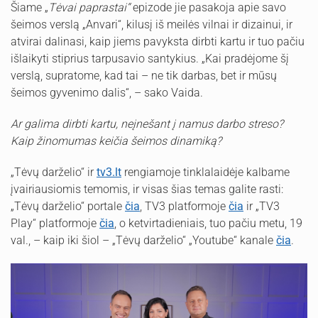
Šiame „
Tėvai paprastai“
epizode jie pasakoja apie savo
šeimos verslą „Anvari“, kilusį iš meilės vilnai ir dizainui, ir
atvirai dalinasi, kaip jiems pavyksta dirbti kartu ir tuo pačiu
išlaikyti stiprius tarpusavio santykius. „Kai pradėjome šį
verslą, supratome, kad tai – ne tik darbas, bet ir mūsų
šeimos gyvenimo dalis“, – sako Vaida.
Ar galima dirbti kartu, neįnešant į namus darbo streso?
Kaip žinomumas keičia šeimos dinamiką?
„Tėvų darželio“ ir
tv3.lt
rengiamoje tinklalaidėje kalbame
įvairiausiomis temomis, ir visas šias temas galite rasti:
„Tėvų darželio“ portale
čia
, TV3 platformoje
čia
ir „TV3
Play“ platformoje
čia
, o ketvirtadieniais, tuo pačiu metu, 19
val., – kaip iki šiol – „Tėvų darželio“ „Youtube“ kanale
čia
.