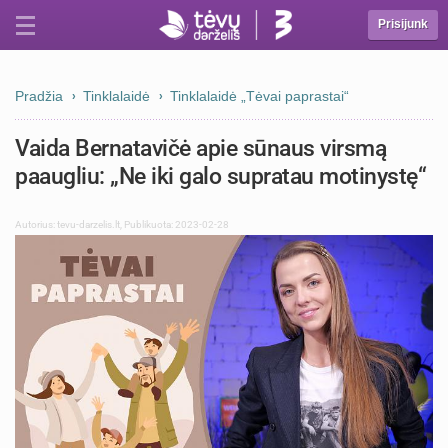
Prisijunk
Pradžia
Tinklalaidė
Tinklalaidė „Tėvai paprastai“
Vaida Bernatavičė apie sūnaus virsmą
paaugliu: „Ne iki galo supratau motinystę“
Autorius:
tevu-darzelis.lt
,
Publikuota: 2023-02-28