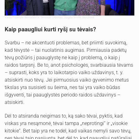
Vaida Poderytė-Bernatavičė, Simonas Urbonas, Jurgita Smiltė Jasiulionė
Kaip paaugliui kurti ryšį su tėvais?
Svarbu – ne akcentuoti problemas, bet priimti suvokimą,
kad tėvystė – tai nuolatinis augimas. Pirmiausia padėtų
tėvų požiūris į paauglystę ne kaip į problemą, o kaip į
raidos tarpsnį. Be to, anot psichologės, svarbiausia tėvams
– suprasti, koks yra to laikotarpio vaiko uždavinys, t. y.
atsiskirti nuo tėvų. Jei pirmuosius vaiko gyvenimo metus
tikslas yra susisieti su šeima, nes tai yra vaiko būdas
išgyventi, tai paauglystės periodo raidos uždavinys –
atsiskirti.
Dėl to atsiranda neigimas to, ką sako tėvai, pyktis, kad
viskas yra nesąmonė, tėvai tampa „neprotingi“ ir „visokie
kitokie“. Bet taip yra ne todėl, kad vaikas nemyli savo tėvų,
nes tėvai taip pasijunta, bet dėl to, kad paaugliui natūraliai