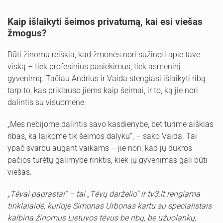
Kaip išlaikyti šeimos privatumą, kai esi viešas
žmogus?
Būti žinomu reiškia, kad žmonės nori sužinoti apie tave
viską – tiek profesinius pasiekimus, tiek asmeninį
gyvenimą. Tačiau Andrius ir Vaida stengiasi išlaikyti ribą
tarp to, kas priklauso jiems kaip šeimai, ir to, ką jie nori
dalintis su visuomene.
„Mes nebijome dalintis savo kasdienybe, bet turime aiškias
ribas, ką laikome tik šeimos dalyku“, – sako Vaida. Tai
ypač svarbu augant vaikams – jie nori, kad jų dukros
pačios turėtų galimybę rinktis, kiek jų gyvenimas gali būti
viešas.
„
Tėvai paprastai“ – tai „Tėvų darželio“ ir tv3.lt rengiama
tinklalaidė, kurioje Simonas Urbonas kartu su specialistais
kalbina žinomus Lietuvos tėvus be ribų, be užuolankų,