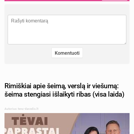
Rimiškiai apie šeimą, verslą ir viešumą:
šeima stengiasi išlaikyti ribas (visa laida)
Autorius: tevu-darzelis.lt