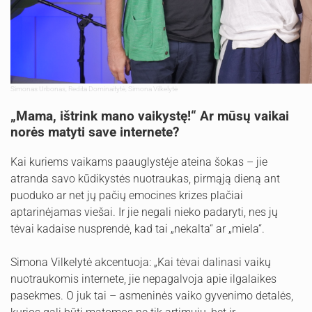
Simonas Urbonas, Redita Dominaitytė, Simona Vilkelytė
„Mama, ištrink mano vaikystę!“ Ar mūsų vaikai
norės matyti save internete?
Kai kuriems vaikams paauglystėje ateina šokas – jie
atranda savo kūdikystės nuotraukas, pirmąją dieną ant
puoduko ar net jų pačių emocines krizes plačiai
aptarinėjamas viešai. Ir jie negali nieko padaryti, nes jų
tėvai kadaise nusprendė, kad tai „nekalta“ ar „miela“.
Simona Vilkelytė akcentuoja: „Kai tėvai dalinasi vaikų
nuotraukomis internete, jie nepagalvoja apie ilgalaikes
pasekmes. O juk tai – asmeninės vaiko gyvenimo detalės,