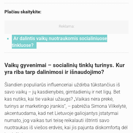
Plačiau skaitykite:
Reklama:
Ar dalintis vaikų nuotraukomis socialiniuose
tinkluose?
Vaikų gyvenimai – socialinių tinklų turinys. Kur
yra riba tarp dalinimosi ir išnaudojimo?
Šiandien populiarūs influenceriai uždirba tūkstančius iš
savo vaikų – jų kasdienybės, gimtadienių ir net ligų. Bet
kas nutiks, kai tie vaikai užaugs? „Vaikas nėra prekė,
turinys ar marketingo įrankis“, – pabrėžia Simona Vilkelytė,
akcentuodama, kad net Lietuvoje galiojantys įstatymai
numato, jog vaikas turi teisę reikalauti ištrinti savo
nuotraukas iš viešos erdvės, kai jis pajunta diskomfortą dėl