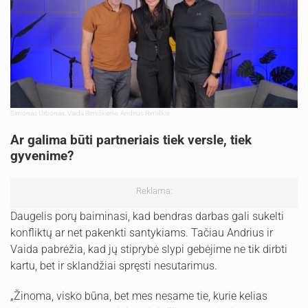
Simonas Urbonas, Vaida Rimiškienė, Andrius Rimiškis
Ar galima būti partneriais tiek versle, tiek
gyvenime?
Reklama:
Daugelis porų baiminasi, kad bendras darbas gali sukelti
konfliktų ar net pakenkti santykiams. Tačiau Andrius ir
Vaida pabrėžia, kad jų stiprybė slypi gebėjime ne tik dirbti
kartu, bet ir sklandžiai spręsti nesutarimus.
„Žinoma, visko būna, bet mes nesame tie, kurie kelias