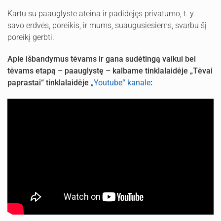
Kartu su paauglyste ateina ir padidėjęs privatumo, t. y.
savo erdvės, poreikis, ir mums, suaugusiesiems, svarbu šį
poreikį gerbti.
Apie išbandymus tėvams ir gana sudėtingą vaikui bei
tėvams etapą – paauglystę – kalbame tinklalaidėje „Tėvai
paprastai“ tinklalaidėje
„Youtube“ kanale
: