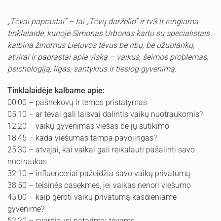
„Tėvai paprastai“ – tai „Tėvų darželio“ ir tv3.lt rengiama
tinklalaidė, kurioje Simonas Urbonas kartu su specialistais
kalbina žinomus Lietuvos tėvus be ribų, be užuolankų,
atvirai ir paprastai apie viską – vaikus, šeimos problemas,
psichologiją, ligas, santykius ir tiesiog gyvenimą.
Tinklalaidėje kalbame apie:
00:00 – pašnekovų ir temos pristatymas
05:10 – ar tėvai gali laisvai dalintis vaikų nuotraukomis?
12:20 – vaikų gyvenimas viešas be jų sutikimo
18:45 – kada viešumas tampa pavojingas?
25:30 – atvejai, kai vaikai gali reikalauti pašalinti savo
nuotraukas
32:10 – influenceriai pažeidžia savo vaikų privatumą
38:50 – teisinės pasekmės, jei vaikas nenori viešumo
45:00 – kaip gerbti vaikų privatumą kasdieniame
gyvenime?
52:20 – svarbiausi patarimai tėvams