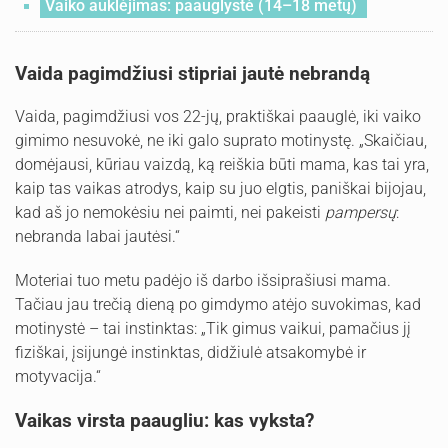
Vaiko auklėjimas: paauglystė (14–18 metų)
Vaida pagimdžiusi stipriai jautė nebrandą
Vaida, pagimdžiusi vos 22-jų, praktiškai paauglė, iki vaiko
gimimo nesuvokė, ne iki galo suprato motinystę. „Skaičiau,
domėjausi, kūriau vaizdą, ką reiškia būti mama, kas tai yra,
kaip tas vaikas atrodys, kaip su juo elgtis, paniškai bijojau,
kad aš jo nemokėsiu nei paimti, nei pakeisti
pampersų
:
nebranda labai jautėsi.“
Moteriai tuo metu padėjo iš darbo išsiprašiusi mama.
Tačiau jau trečią dieną po gimdymo atėjo suvokimas, kad
motinystė – tai instinktas: „Tik gimus vaikui, pamačius jį
fiziškai, įsijungė instinktas, didžiulė atsakomybė ir
motyvacija.“
Vaikas virsta paaugliu: kas vyksta?