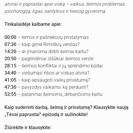
atvirai ir paprastai apie viską – vaikus, šeimos problemas,
psichologiją, ligas, santykius ir tiesiog gyvenimą.
Tinkalaidėje kalbame apie:
00:00
– temos ir pašnekovų pristatymas
07:30
– kaip gimė Rimiškių verslas?
14:20
– ar įmanoma dirbti šeimai kartu?
20:50
– pagrindiniai iššūkiai šeimos versle
28:15
– šeimos konfliktai ir jų sprendimo būdai
34:40
– viešumas: ribos ar viskas atvira?
41:05
– kaip apsaugoti vaikų privatumą?
47:30
– pavyzdys vaikams: ką perduoti?
53:55
– patarimai šeimoms, dirbančioms kartu
Kaip suderinti darbą, šeimą ir privatumą? Klausykite naują
„Tėvai paprastai“ epizodą ir sužinokite!
Žiūrėkite ir klausykite: