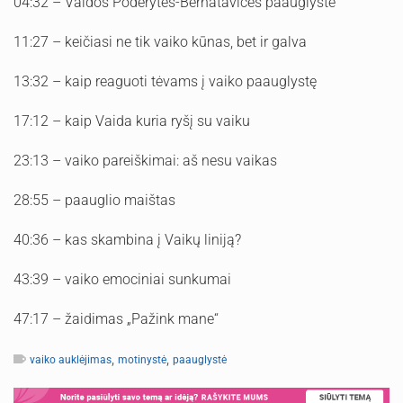
04:32 – Vaidos Poderytės-Bernatavičės paauglystė
11:27 – keičiasi ne tik vaiko kūnas, bet ir galva
13:32 – kaip reaguoti tėvams į vaiko paauglystę
17:12 – kaip Vaida kuria ryšį su vaiku
23:13 – vaiko pareiškimai: aš nesu vaikas
28:55 – paauglio maištas
40:36 – kas skambina į Vaikų liniją?
43:39 – vaiko emociniai sunkumai
47:17 – žaidimas „Pažink mane“
,
,
vaiko auklėjimas
motinystė
paauglystė