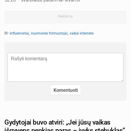
Reklama:
,
,
influenceriai
nuomonės formuotojai
vaikai internete
Gydytojai buvo atviri: „Jei jūsų vaikas
išgyvens penkias paras – įvyks stebuklas“