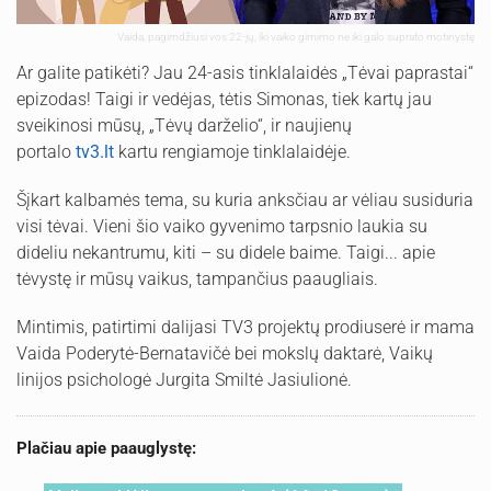
Vaida, pagimdžiusi vos 22-jų, iki vaiko gimimo ne iki galo suprato motinystę
Ar galite patikėti? Jau 24-asis tinklalaidės „Tėvai paprastai“
epizodas! Taigi ir vedėjas, tėtis Simonas, tiek kartų jau
sveikinosi mūsų, „Tėvų darželio“, ir naujienų
portalo
tv3.lt
kartu rengiamoje tinklalaidėje.
Šįkart kalbamės tema, su kuria anksčiau ar vėliau susiduria
visi tėvai. Vieni šio vaiko gyvenimo tarpsnio laukia su
dideliu nekantrumu, kiti – su didele baime. Taigi... apie
tėvystę ir mūsų vaikus, tampančius paaugliais.
Mintimis, patirtimi dalijasi TV3 projektų prodiuserė ir mama
Vaida Poderytė-Bernatavičė bei mokslų daktarė, Vaikų
linijos psichologė Jurgita Smiltė Jasiulionė.
Plačiau apie paauglystę: