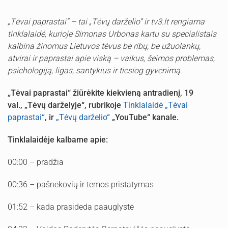
„Tėvai paprastai“ – tai „Tėvų darželio“ ir tv3.lt rengiama
tinklalaidė, kurioje Simonas Urbonas kartu su specialistais
kalbina žinomus Lietuvos tėvus be ribų, be užuolankų,
atvirai ir paprastai apie viską – vaikus, šeimos problemas,
psichologiją, ligas, santykius ir tiesiog gyvenimą.
„Tėvai paprastai“ žiūrėkite kiekvieną antradienį, 19
val., „Tėvų darželyje“, rubrikoje
Tinklalaidė „Tėvai
paprastai“
, ir
„Tėvų darželio“
„YouTube“ kanale.
Tinklalaidėje kalbame apie:
00:00 – pradžia
00:36 – pašnekovių ir temos pristatymas
01:52 – kada prasideda paauglystė