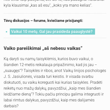
kyla klausimai „kas aš esu“, „koks yra mano kelias“.
Tėvų diskusijos – forume, kviečiame prisijungti:
Vaikui 10 metų. Gal jau prasideda paauglystė?
Vaiko pareiškimai „aš nebesu vaikas“
Ką daryti su namų taisyklėmis, kurios buvo vaikui, o
šiandien 12-metis reikalauja pripažinimo, kad jis jau –
„suaugęs“? Taisyklės ir ribos, anot Vaikų linijos psichologės
J. S. Jasiulionės, visada turi keistis. Ir visada svarbu
diskutuoti, su vaiku koreguoti kai kurias taisykles. Pradėti
reikėtų nuo mažų dalykų, pavyzdžiui, „kaip mes šiandien
leidžiame dieną“? Tokiu pačiu principu galima integruoti ir
labai rimtus dalykus, pavyzdžiui, kaip mes dalijamės
darbais?