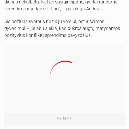
dienas nekalbėtų. Net jei susiginčijame, greitai randame
sprendimą ir judame toliau“, – pasakoja Andrius.
Šis požiūris svarbus ne tik jų verslui, bet ir šeimos
gyvenimui – jie abu siekia, kad dukros augtų matydamos
pozityvius konfliktų sprendimo pavyzdžius.
Reklama: