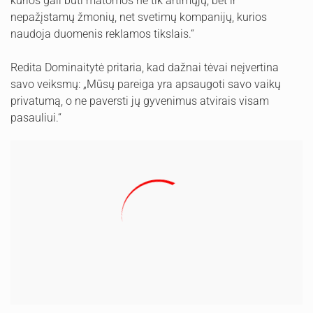
kurios gali būti matomos ne tik artimųjų, bet ir
nepažįstamų žmonių, net svetimų kompanijų, kurios
naudoja duomenis reklamos tikslais.“
Redita Dominaitytė pritaria, kad dažnai tėvai neįvertina
savo veiksmų: „Mūsų pareiga yra apsaugoti savo vaikų
privatumą, o ne paversti jų gyvenimus atvirais visam
pasauliui.“