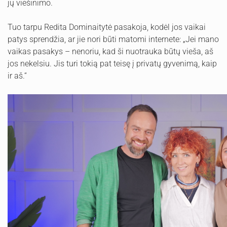
jų viešinimo.
Tuo tarpu Redita Dominaitytė pasakoja, kodėl jos vaikai
patys sprendžia, ar jie nori būti matomi internete: „Jei mano
vaikas pasakys – nenoriu, kad ši nuotrauka būtų vieša, aš
jos nekelsiu. Jis turi tokią pat teisę į privatų gyvenimą, kaip
ir aš.“