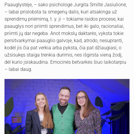
Paauglystėje, – sako psichologė Jurgita Smiltė Jasiulionė,
– labai prislobsta ta smegenų dalis, kuri atsakinga už
sprendimų priėmimą, t. y. ji – tokiame raidos procese, kai
paauglys nori priimti sprendimus, bet iki galo, racionaliai,
priimti jų dar negeba. Anot mokslų daktarės, vyksta tokie
persitvarkymai paauglio galvoje, kad, atrodo, nesupranti,
kodėl jis čia pat verkia arba pyksta, čia pat džiaugiasi, o
užsisukęs staiga trenkia durimis, nes išgirsta vieną žodį,
dėl kurio įsiskaudina. Emocinės betvarkės šiuo laikotarpiu
– labai daug.