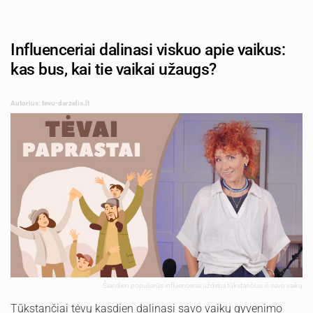
Influenceriai dalinasi viskuo apie vaikus:
kas bus, kai tie vaikai užaugs?
Autorius: tevu-darzelis.lt
Šiandien populiarūs influenceriai uždirba tūkstančius iš savo vaikų
Tūkstančiai tėvų kasdien dalinasi savo vaikų gyvenimo