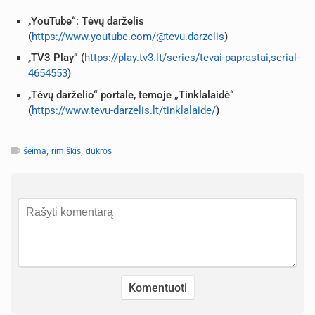
„
YouTube“: Tėvų darželis
(
https://www.youtube.com/@tevu.darzelis
)
„
TV3 Play“
(
https://play.tv3.lt/series/tevai-paprastai,serial-
4654553
)
„
Tėvų darželio“ portale,
temoje „Tinklalaidė“
(
https://www.tevu-darzelis.lt/tinklalaide/
)
,
,
šeima
rimiškis
dukros