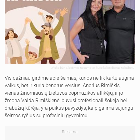
„Visko būna, bet mes nesame tie, kurie kelias dienas nekalbėtų“
Vis dažniau girdime apie šeimas, kurios ne tik kartu augina
vaikus, bet ir kuria bendrus verslus. Andrius Rimiškis,
vienas žinomiausių Lietuvos popmuzikos atlikėjų, ir jo
žmona Vaida Rimiškienė, buvusi profesionali šokėja bei
drabužių kūrėja, yra puikus pavyzdys, kaip galima sujungti
šeimos ryšius su profesiniu gyvenimu.
Reklama: