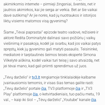
akimirkomis internete – pirmieji žingsniai, šventės, net ir
jautrios akimirkos, kai jie serga ar verkia. Bet ar šie vaikai
davė sutikimą? Ar jie norės, kad jų nuotraukos ir istorijos
liktų visiems matomos visą gyvenimą?
Šiame „Tėvai paprastai“ epizode teatro vadovė, režisierė ir
aktorė Redita Dominaitytė dalinasi savo požiūriu į vaikų
viešinimą ir pasakoja, kodėl jai svarbu, kad jos vaikai patys
spręstų, kiek jų gyvenimo gali matyti pasaulis. Teisininkė,
mediatorė ir tarptautinės šeimos teisės ekspertė Simona
Vilkelytė aiškina, kodėl vaikai turi teisę į savo atvaizdą, net
jei tėvai mano, kad gali priimti sprendimus už juos.
„Tėvų darželio“ ir
tv3.lt
rengiamoje tinklalaidėje kalbame
įvairiausiomis temomis, ir visas šias temas galite rasti:
„Tėvų darželio“ portale
čia
, TV3 platformoje
čia
ir „TV3
Play“ platformoje
čia
, o ketvirtadieniais, tuo pačiu metu, 19
val., – kaip iki šiol – „Tėvų darželio“ „Youtube“ kanale
čia
.