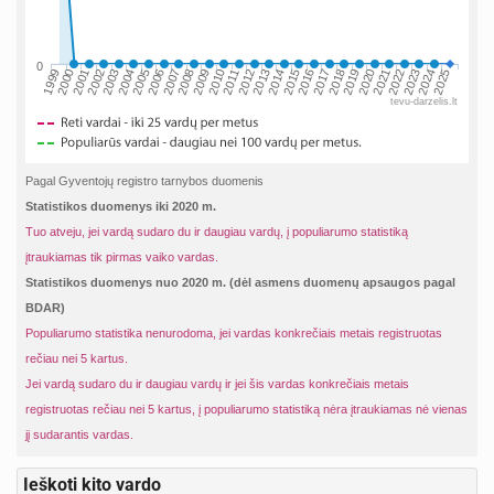
0
2002
2019
2009
1999
2016
2006
2023
2013
2003
2020
2010
2000
2017
2007
2024
2014
2004
2021
2011
2001
2018
2008
2025
2015
2005
2022
2012
tevu-darzelis.lt
Pagal Gyventojų registro tarnybos duomenis
Statistikos duomenys iki 2020 m.
Tuo atveju, jei vardą sudaro du ir daugiau vardų, į populiarumo statistiką
įtraukiamas tik pirmas vaiko vardas.
Statistikos duomenys nuo 2020 m. (dėl asmens duomenų apsaugos pagal
BDAR)
Populiarumo statistika nenurodoma, jei vardas konkrečiais metais registruotas
rečiau nei 5 kartus.
Jei vardą sudaro du ir daugiau vardų ir jei šis vardas konkrečiais metais
registruotas rečiau nei 5 kartus, į populiarumo statistiką nėra įtraukiamas nė vienas
jį sudarantis vardas.
Ieškoti kito vardo