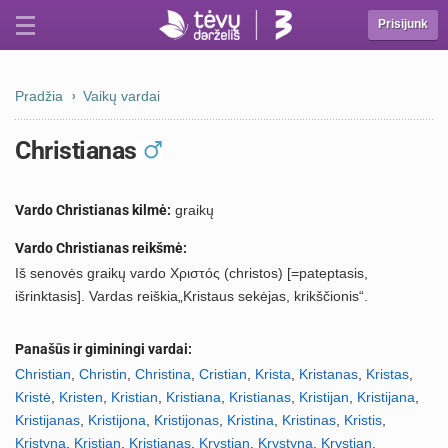
Prisijunk
Pradžia
Vaikų vardai
Christianas
Vardo Christianas kilmė:
graikų
Vardo Christianas reikšmė:
Iš senovės graikų vardo Χριστός (christos) [=pateptasis,
išrinktasis]. Vardas reiškia„Kristaus sekėjas, krikščionis“.
Panašūs ir giminingi vardai:
Christian
,
Christin
,
Christina
,
Cristian
,
Krista
,
Kristanas
,
Kristas
,
Kristė
,
Kristen
,
Kristian
,
Kristiana
,
Kristianas
,
Kristijan
,
Kristijana
,
Kristijanas
,
Kristijona
,
Kristijonas
,
Kristina
,
Kristinas
,
Kristis
,
Kristyna
,
Kristjan
,
Kristjanas
,
Krystian
,
Krystyna
,
Krystjan
,