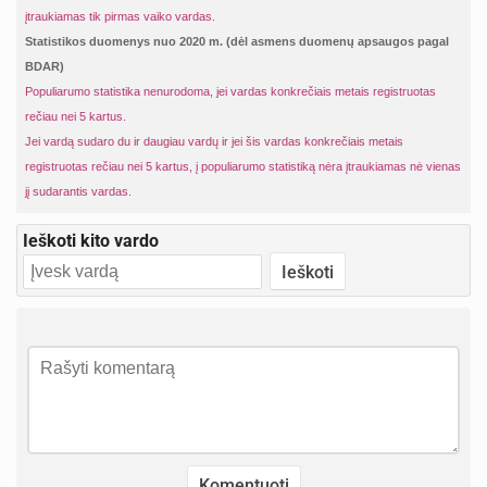
įtraukiamas tik pirmas vaiko vardas.
Statistikos duomenys nuo 2020 m. (dėl asmens duomenų apsaugos pagal
BDAR)
Populiarumo statistika nenurodoma, jei vardas konkrečiais metais registruotas
rečiau nei 5 kartus.
Jei vardą sudaro du ir daugiau vardų ir jei šis vardas konkrečiais metais
registruotas rečiau nei 5 kartus, į populiarumo statistiką nėra įtraukiamas nė vienas
jį sudarantis vardas.
Ieškoti kito vardo