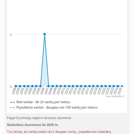
1
0
2002
2019
2009
1999
2016
2006
2023
2013
2003
2020
2010
2000
2017
2007
2024
2014
2004
2021
2011
2001
2018
2008
2025
2015
2005
2022
2012
tevu-darzelis.lt
Pagal Gyventojų registro tarnybos duomenis
Statistikos duomenys iki 2020 m.
Tuo atveju, jei vardą sudaro du ir daugiau vardų, į populiarumo statistiką