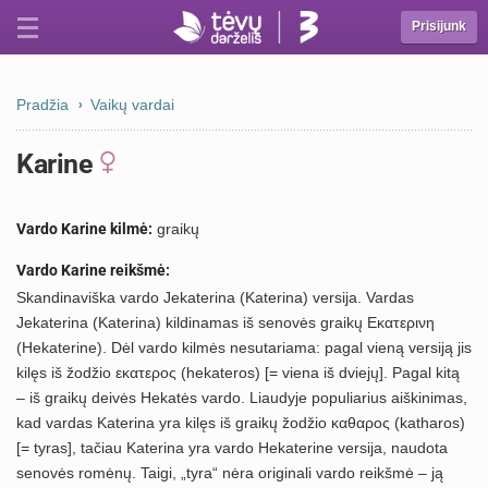
Prisijunk
Pradžia
Vaikų vardai
Karine
Vardo Karine kilmė:
graikų
Vardo Karine reikšmė:
Skandinaviška vardo Jekaterina (Katerina) versija. Vardas
Jekaterina (Katerina) kildinamas iš senovės graikų Εκατερινη
(Hekaterine). Dėl vardo kilmės nesutariama: pagal vieną versiją jis
kilęs iš žodžio εκατερος (hekateros) [= viena iš dviejų]. Pagal kitą
– iš graikų deivės Hekatės vardo. Liaudyje populiarius aiškinimas,
kad vardas Katerina yra kilęs iš graikų žodžio καθαρος (katharos)
[= tyras], tačiau Katerina yra vardo Hekaterine versija, naudota
senovės romėnų. Taigi, „tyra“ nėra originali vardo reikšmė – ją