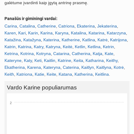
galėtume įvardinti kaip įgytą antrinę prasmę.
Panašūs ir giminingi vardai:
Carina
,
Catalina
,
Catherine
,
Catriona
,
Ekaterina
,
Jekaterina
,
Karen
,
Kari
,
Karin
,
Karina
,
Karyna
,
Katalina
,
Katarina
,
Katarzyna
,
Katažina
,
Katažyna
,
Katerina
,
Katherine
,
Katlina
,
Katrė
,
Katrijona
,
Katrin
,
Katrina
,
Katry
,
Katryna
,
Keitė
,
Ketlin
,
Ketlina
,
Ketrin
,
Ketrina
,
Kotrina
,
Kotryna
,
Catarina
,
Catherina
,
Katja
,
Kate
,
Kateryne
,
Katy
,
Keti
,
Kaitlin
,
Katrine
,
Keita
,
Katharina
,
Keithy
,
Ekatherina
,
Karena
,
Kateryna
,
Caterina
,
Kaitlyn
,
Kaitlyna
,
Kotrė
,
Keith
,
Katriona
,
Katie
,
Keite
,
Katana
,
Katherina
,
Keitlina
.
Vardo Karine populiarumas
2