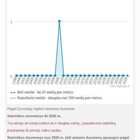
1
0
2002
2019
2009
1999
2016
2006
2023
2013
2003
2020
2010
2000
2017
2007
2024
2014
2004
2021
2011
2001
2018
2008
2025
2015
2005
2022
2012
tevu-darzelis.lt
Pagal Gyventojų registro tarnybos duomenis
Statistikos duomenys iki 2020 m.
Tuo atveju, jei vardą sudaro du ir daugiau vardų, į populiarumo statistiką
įtraukiamas tik pirmas vaiko vardas.
Statistikos duomenys nuo 2020 m. (dėl asmens duomenų apsaugos pagal