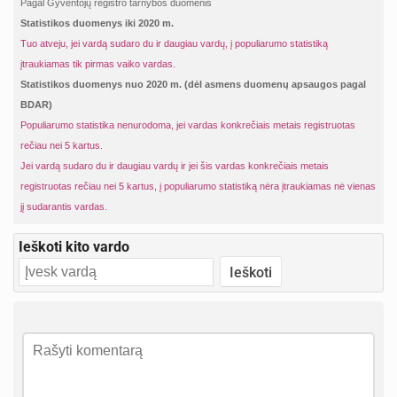
Pagal Gyventojų registro tarnybos duomenis
Statistikos duomenys iki 2020 m.
Tuo atveju, jei vardą sudaro du ir daugiau vardų, į populiarumo statistiką
įtraukiamas tik pirmas vaiko vardas.
Statistikos duomenys nuo 2020 m. (dėl asmens duomenų apsaugos pagal
BDAR)
Populiarumo statistika nenurodoma, jei vardas konkrečiais metais registruotas
rečiau nei 5 kartus.
Jei vardą sudaro du ir daugiau vardų ir jei šis vardas konkrečiais metais
registruotas rečiau nei 5 kartus, į populiarumo statistiką nėra įtraukiamas nė vienas
jį sudarantis vardas.
Ieškoti kito vardo