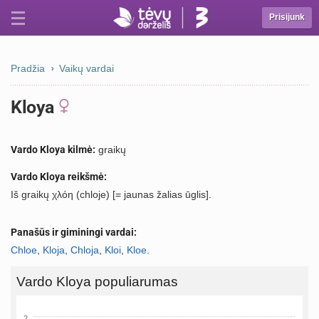
Prisijunk
Pradžia
Vaikų vardai
Kloya
Vardo Kloya kilmė:
graikų
Vardo Kloya reikšmė:
Iš graikų χλόη (chloje) [= jaunas žalias ūglis].
Panašūs ir giminingi vardai:
Chloe
,
Kloja
,
Chloja
,
Kloi
,
Kloe
.
Vardo Kloya populiarumas
2