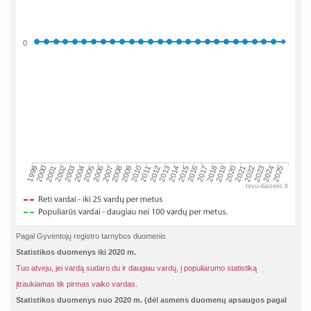
0
2002
2019
2009
1999
2016
2006
2023
2013
2003
2020
2010
2000
2017
2007
2024
2014
2004
2021
2011
2001
2018
2008
2025
2015
2005
2022
2012
tevu-darzelis.lt
Pagal Gyventojų registro tarnybos duomenis
Statistikos duomenys iki 2020 m.
Tuo atveju, jei vardą sudaro du ir daugiau vardų, į populiarumo statistiką
įtraukiamas tik pirmas vaiko vardas.
Statistikos duomenys nuo 2020 m. (dėl asmens duomenų apsaugos pagal