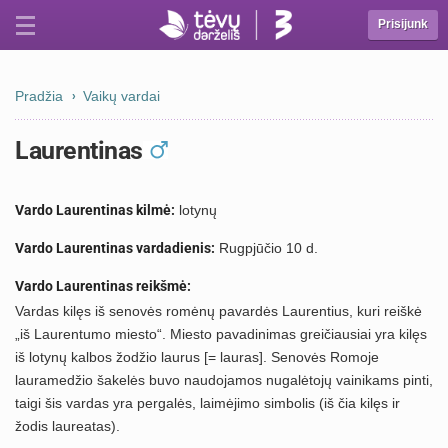
Prisijunk
Pradžia
Vaikų vardai
Laurentinas
Vardo Laurentinas kilmė:
lotynų
Vardo Laurentinas vardadienis:
Rugpjūčio 10 d.
Vardo Laurentinas reikšmė:
Vardas kilęs iš senovės romėnų pavardės Laurentius, kuri reiškė
„iš Laurentumo miesto“. Miesto pavadinimas greičiausiai yra kilęs
iš lotynų kalbos žodžio laurus [= lauras]. Senovės Romoje
lauramedžio šakelės buvo naudojamos nugalėtojų vainikams pinti,
taigi šis vardas yra pergalės, laimėjimo simbolis (iš čia kilęs ir
žodis laureatas).