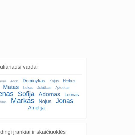
liariausi vardai
Dominykas
Herkus
Kajus
ilija
Adelė
Matas
Ąžuolas
Lukas
Jokūbas
enas
Sofija
Adomas
Leonas
Markas
Jonas
Nojus
Adas
Amelija
ingi įrankiai ir skaičiuoklės