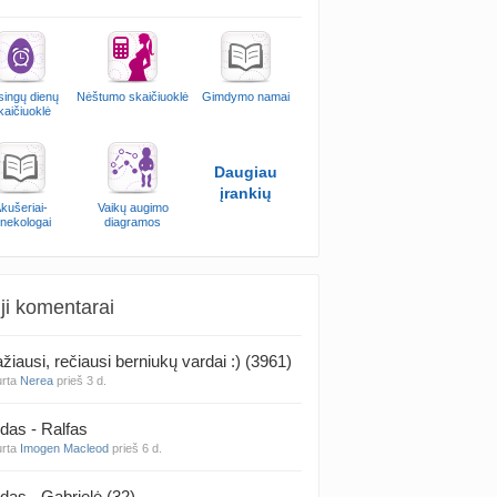
singų dienų
Nėštumo skaičiuoklė
Gimdymo namai
kaičiuoklė
Daugiau
įrankių
kušeriai-
Vaikų augimo
inekologai
diagramos
ji komentarai
žiausi, rečiausi berniukų vardai :) (3961)
urta
Nerea
prieš 3 d.
das - Ralfas
urta
Imogen Macleod
prieš 6 d.
das - Gabrielė (32)