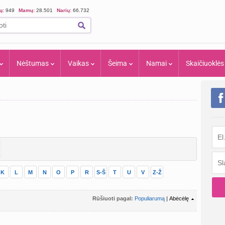
ių:
949
Mamų:
28.501
Narių:
66.732
Nėštumas
Vaikas
Šeima
Namai
Skaičiuoklės
K
L
M
N
O
P
R
S-Š
T
U
V
Z-Ž
Rūšiuoti pagal:
Populiarumą
|
Abėcėlę