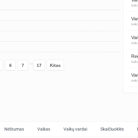
suk
Var
suk
Var
suk
suk
...
6
7
17
Kitas
Var
suk
Var
suk
Var
suk
Nėštumas
Vaikas
Vaikų vardai
Skaičiuoklės
Var
suk