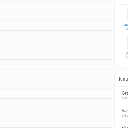
Vai
s
A
g
Nau
Gra
suk
Var
suk
Var