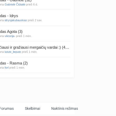
urta
Gabrielė Čiūtaitė
prieš 6 d.
das - Idrys
urta
idrysjakubauskas
prieš 2 sav.
das Agota (3)
urta
viktorija-
prieš 1 mėn.
Rečiausi ir gražiausi mergaičių vardai :) (4314)
urta
lutute_liepute
prieš 1 mėn.
das - Rasma (2)
urta
forl
prieš 1 mėn.
das - Mila (12)
urta
Vaiva07
prieš 1 mėn.
das - Luknė (33)
urta
Arnas
prieš 1 mėn.
Forumas
Skelbimai
Naktinis režimas
das - Elija (59)
urta
.. ellie -w-
prieš 1 mėn.