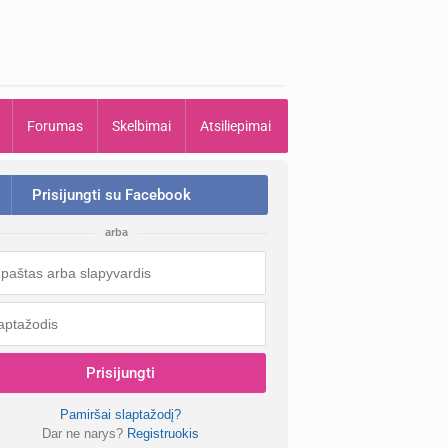
Forumas
Skelbimai
Atsiliepimai
Prisijungti su Facebook
arba
Prisijungti
Pamiršai slaptažodį?
Dar ne narys?
Registruokis