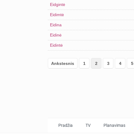
Eidgintė
Eidimtė
Eidina
Eidinė
Eidintė
Ankstesnis
1
2
3
4
5
Pradžia
TV
Planavimas