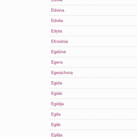
Edvina
Edvita
Edyta
Efrosinia
Egdūnė
Egera
Egesichora
Egida
Egidė
Egidija
Egila
Egilė
Egilija