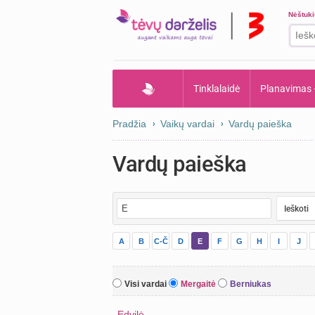
Nėštuk
Tinklalaidė
Planavimas
Pradžia
Vaikų vardai
Vardų paieška
Vardų paieška
A
B
C-Č
D
E
F
G
H
I
J
Visi vardai
Mergaitė
Berniukas
Edvilė