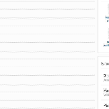
Vai
s
N
svei
Nau
Gra
suk
Var
suk
Var