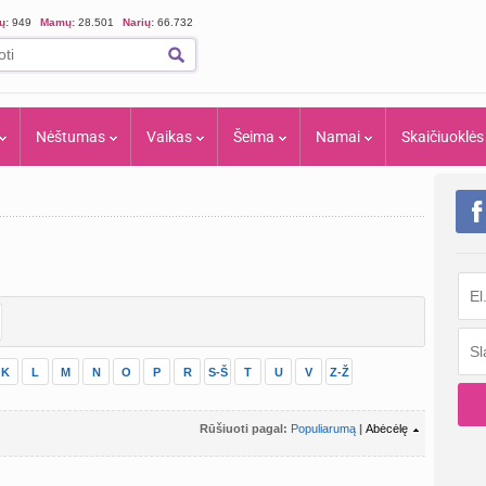
ių:
949
Mamų:
28.501
Narių:
66.732
Nėštumas
Vaikas
Šeima
Namai
Skaičiuoklės
K
L
M
N
O
P
R
S-Š
T
U
V
Z-Ž
Rūšiuoti pagal:
Populiarumą
|
Abėcėlę