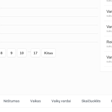
suk
Var
suk
Var
suk
suk
...
8
9
10
17
Kitas
Var
suk
Var
suk
Var
suk
Nėštumas
Vaikas
Vaikų vardai
Skaičiuoklės
Var
suk