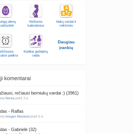
singų dienų
Nėštumo
Vaikų vardai ir
kaičiuoklė
kalendorius
reikšmės
Daugiau
įrankių
ėščiosios
Kūdikio gebėjimų
katos patikra
raida
ji komentarai
žiausi, rečiausi berniukų vardai :) (3961)
urta
Nerea
prieš 3 d.
das - Ralfas
urta
Imogen Macleod
prieš 6 d.
das - Gabrielė (32)