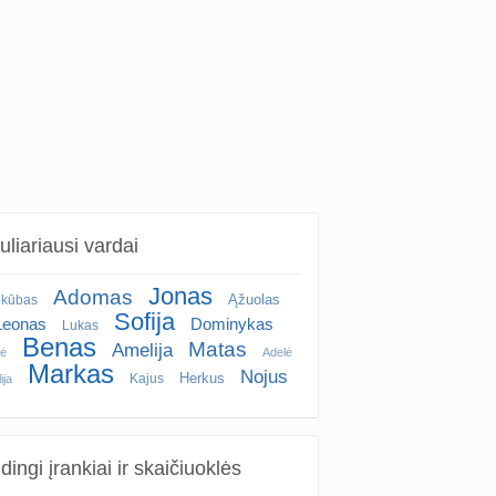
liariausi vardai
Jonas
Adomas
Ąžuolas
okūbas
Sofija
Leonas
Dominykas
Lukas
Benas
Matas
Amelija
ė
Adelė
Markas
Nojus
Herkus
Kajus
ija
ingi įrankiai ir skaičiuoklės