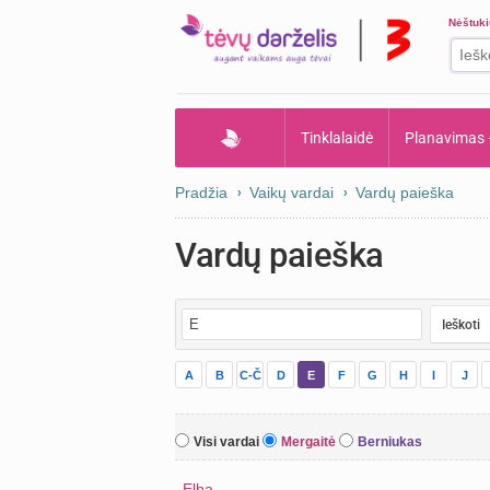
Nėštuk
Tinklalaidė
Planavimas
Pradžia
Vaikų vardai
Vardų paieška
Vardų paieška
A
B
C-Č
D
E
F
G
H
I
J
Visi vardai
Mergaitė
Berniukas
Elba