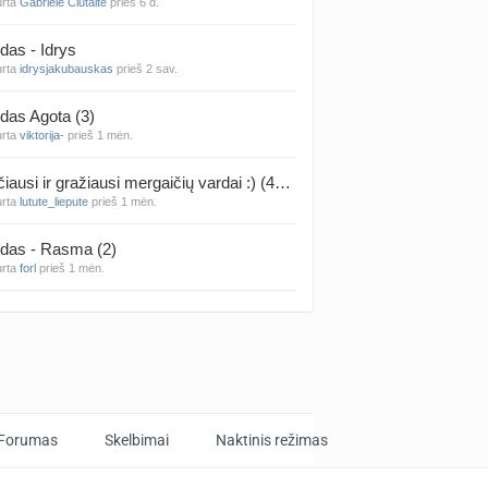
urta
Gabrielė Čiūtaitė
prieš 6 d.
das - Idrys
urta
idrysjakubauskas
prieš 2 sav.
das Agota (3)
urta
viktorija-
prieš 1 mėn.
Rečiausi ir gražiausi mergaičių vardai :) (4314)
urta
lutute_liepute
prieš 1 mėn.
das - Rasma (2)
urta
forl
prieš 1 mėn.
das - Mila (12)
urta
Vaiva07
prieš 1 mėn.
das - Luknė (33)
urta
Arnas
prieš 1 mėn.
Forumas
Skelbimai
Naktinis režimas
das - Elija (59)
urta
.. ellie -w-
prieš 1 mėn.