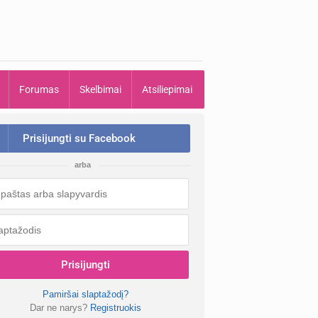
Forumas
Skelbimai
Atsiliepimai
Prisijungti su Facebook
arba
Prisijungti
Pamiršai slaptažodį?
Dar ne narys?
Registruokis