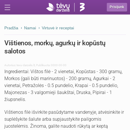
Prisijunk
Pradžia
Namai
Virtuvė ir receptai
Vištienos, morkų, agurkų ir kopūstų
salotos
Autorius:
tevu-darzelis.lt
,
Publikuota: 0000-00-00
Ingredientai: Vištos filė - 2 vienetai, Kopūstas - 300 gramų,
Morkos (gali būti marinuotos) - 200 gramų, Agurkai - 2
vienetai, Petražolės - 0.5 pundelio, Krapai - 0.5 pundelio,
Majonezas - 3 valgomieji šaukštai, Druska, Pipirai - 1
žiupsnelis.
Vištienos filė išvirkite pasūdytame vandenyje, atvėsinkite ir
suplėšykite šalute arba supjaustykite pailgomis
juostelėmis. Žinoma, galite naudoti rūkytą ar keptą