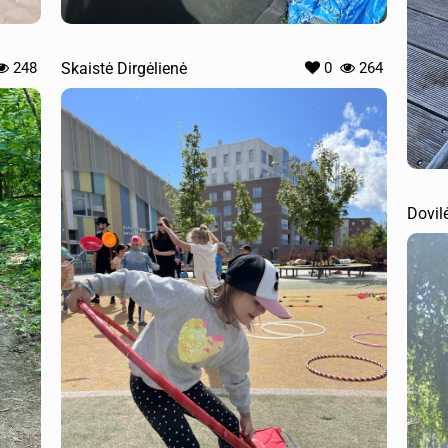
248
Skaistė Dirgėlienė
0
264
Dovil