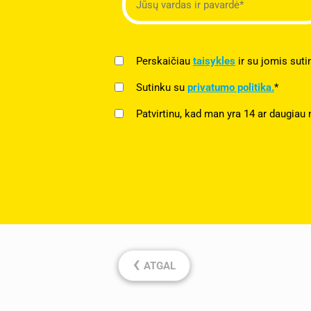
Perskaičiau
taisykles
ir su jomis suti
Sutinku su
privatumo politika.
*
Patvirtinu, kad man yra 14 ar daugiau 
‹
ATGAL