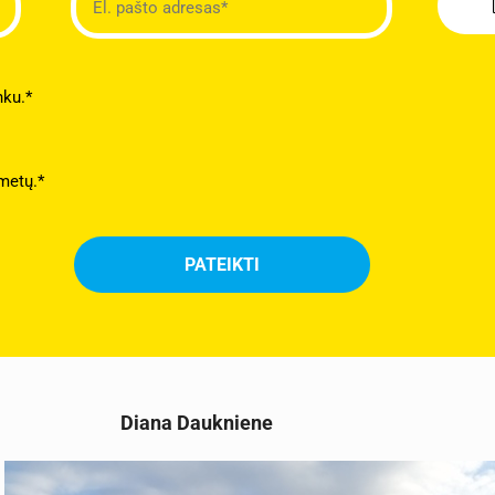
nku.*
metų.*
Diana Daukniene