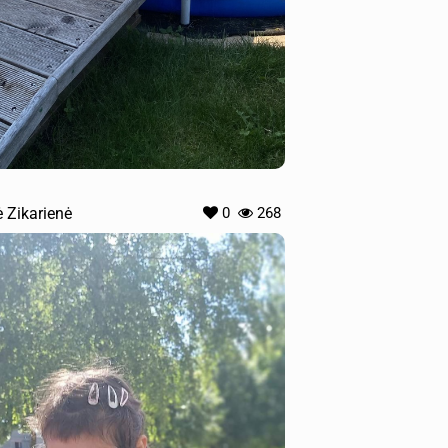
ė Zikarienė
0
268