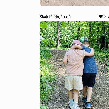
Skaistė Dirgėlienė
0