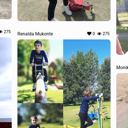
275
Renalda Mukonte
0
275
Monik