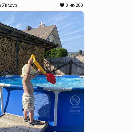
ė Žilcova
0
280