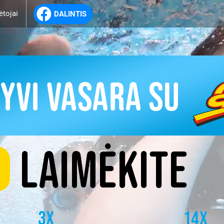
ėtojai
DALINTIS