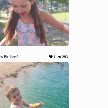
a Blužienė
1
283