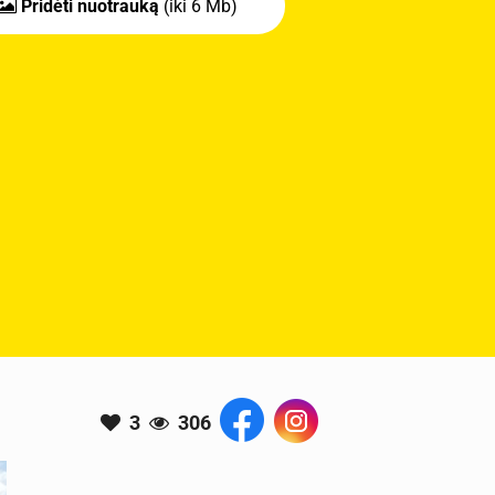
Pridėti nuotrauką
(iki 6 Mb)
3
306