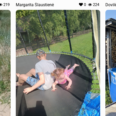
219
Margarita Šlaustienė
0
224
Dovil