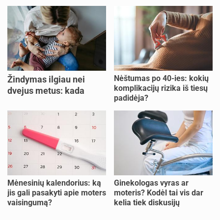
Nėštumas po 40-ies: kokių
Žindymas ilgiau nei
komplikacijų rizika iš tiesų
dvejus metus: kada
padidėja?
verta tęsti, o kada metas
nujunkyti?
Mėnesinių kalendorius: ką
Ginekologas vyras ar
jis gali pasakyti apie moters
moteris? Kodėl tai vis dar
vaisingumą?
kelia tiek diskusijų