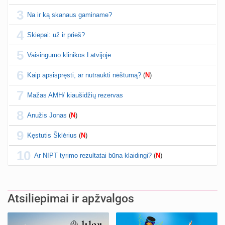
atnaujinta
linikea223
prieš 1 d.
3
Na ir ką skanaus gaminame?
Valdorfo mokyklos
4
Skiepai: už ir prieš?
sukurta
babarikė
prieš 1 d.
5
Vaisingumo klinikos Latvijoje
Gražiausi, rečiausi berniukų vardai :)
atnaujinta
Nerea
prieš 1 d.
6
Kaip apsispręsti, ar nutraukti nėštumą?
(
N
)
Crinone gelio (progesterono) naudojimas
7
Mažas AMH/ kiaušidžių rezervas
atnaujinta
Agne.baronaite
prieš 1 d.
8
Anužis Jonas
(
N
)
Perspėjimas dėl pardavėjo „Mantvis“
sukurta
9
Soliaris73
prieš 1 d.
Kęstutis Šklėrius
(
N
)
10
Kaip renkatės vaikų vardus: reikšmė, skambesys ar šeimos tradicija? (4)
Ar NIPT tyrimo rezultatai būna klaidingi?
(
N
)
sukurta
TD asistentė
prieš 2 d.
Skydliaukės hipotirozė ir nėštumas (+3)
atnaujinta
Šviesa777
prieš 2 d.
Atsiliepimai ir apžvalgos
Gijimas po hemorojaus operacijos
atnaujinta
Rasa Gal
prieš 2 d.