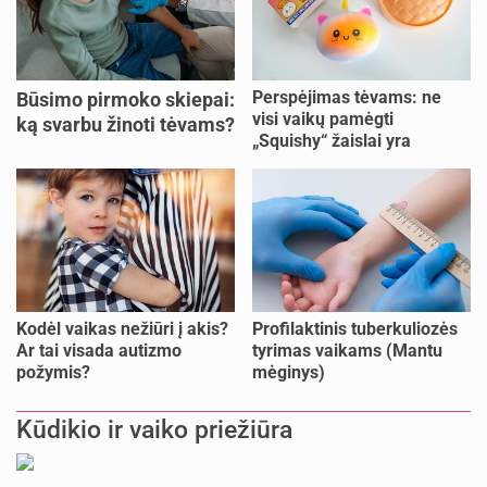
Nėštumo testai po OVITRELLE vartojimo
atnaujinta
VIn0na7
prieš 1 sav.
Perspėjimas tėvams: ne
Būsimo pirmoko skiepai:
Ar galiu būti nėščia, jei nėštumo testas rodo antrą linija labai neryškiai? (+3)
visi vaikų pamėgti
ką svarbu žinoti tėvams?
atnaujinta
VIn0na7
prieš 1 sav.
„Squishy“ žaislai yra
saugūs
Nesivystantis nėštumas (+2)
atnaujinta
Vanillaaa
prieš 1 sav.
Dviejų vaikų vienodi krikšto tėvai
atnaujinta
Mamasvajoja
prieš 1 sav.
Vaikų nerviniai tikai (+6)
Kodėl vaikas nežiūri į akis?
Profilaktinis tuberkuliozės
atnaujinta
Beladela
prieš 1 sav.
Ar tai visada autizmo
tyrimas vaikams (Mantu
požymis?
mėginys)
Gimdymas Alytaus apskrities S. Kudirkos ligoninėje (+2)
atnaujinta
Džiaugsmas ir nerimas
prieš 1 sav.
Kūdikio ir vaiko priežiūra
Pasakis.lt - Šeimos skaitymo dienoraštis (3)
sukurta
Pasakis.lt
prieš 1 sav.