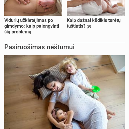
Vidurių užkietėjimas po
Kaip dažnai kūdikis turėtų
gimdymo: kaip palengvinti
tuštintis?
(9)
šią problemą
Pasiruošimas nėštumui