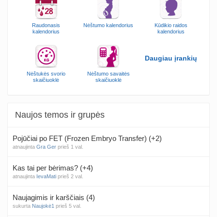
Raudonasis
Nėštumo kalendorius
Kūdikio raidos
kalendorius
kalendorius
Daugiau įrankių
Nėštukės svorio
Nėštumo savaitės
skaičiuoklė
skaičiuoklė
Naujos temos ir grupės
Pojūčiai po FET (Frozen Embryo Transfer) (+2)
atnaujinta
Gra Ger
prieš 1 val.
Kas tai per bėrimas? (+4)
atnaujinta
IevaMati
prieš 2 val.
Naujagimis ir karščiais (4)
sukurta
Naujokė1
prieš 5 val.