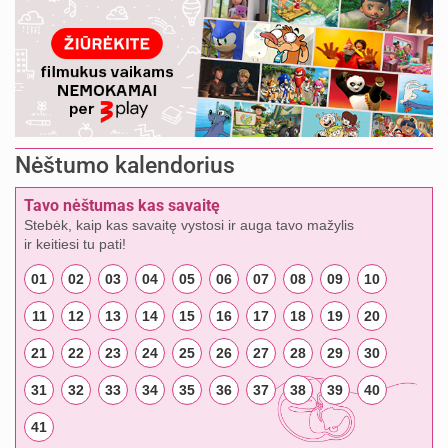
Nėštumo kalendorius
Tavo nėštumas kas savaitę
Stebėk, kaip kas savaitę vystosi ir auga tavo mažylis
ir keitiesi tu pati!
01
02
03
04
05
06
07
08
09
10
11
12
13
14
15
16
17
18
19
20
21
22
23
24
25
26
27
28
29
30
31
32
33
34
35
36
37
38
39
40
41