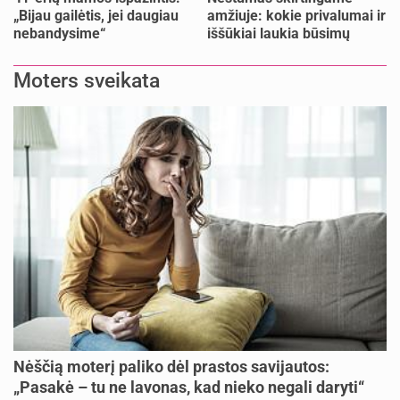
„Bijau gailėtis, jei daugiau
amžiuje: kokie privalumai ir
nebandysime“
iššūkiai laukia būsimų
mamų?
Moters sveikata
Nėščią moterį paliko dėl prastos savijautos:
„Pasakė – tu ne lavonas, kad nieko negali daryti“