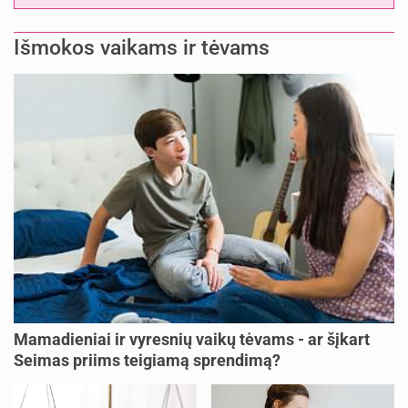
Išmokos vaikams ir tėvams
Mamadieniai ir vyresnių vaikų tėvams - ar šįkart
Seimas priims teigiamą sprendimą?