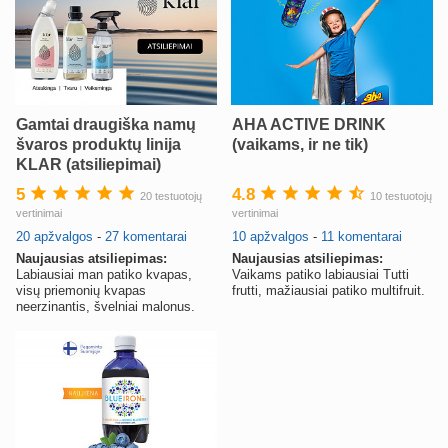
ŽPV (žmogaus papilomos virusas) (+3)
atnaujinta
Svaja1234
prieš 2 d.
Koks vienas kasdienis šeimos įprotis labiausiai pasiteisino? (2)
sukurta
TD asistentė
prieš 3 d.
Gamtai draugiška namų
AHA ACTIVE DRINK
švaros produktų linija
(vaikams, ir ne tik)
Dažniausi klausimai apie cezario pjūvį (+2)
KLAR (atsiliepimai)
atnaujinta
Veronika99
prieš 3 d.
5
4.8
20 testuotojų
10 testuotojų
vertinimai
vertinimai
lytinis brendimas (3)
20 apžvalgos
-
27 komentarai
10 apžvalgos
-
11 komentarai
sukurta
danguolyte
prieš 3 d.
Naujausias atsiliepimas:
Naujausias atsiliepimas:
Labiausiai man patiko kvapas,
Vaikams patiko labiausiai Tutti
TD testuotojos! (bendra tema)
visų priemonių kvapas
frutti, mažiausiai patiko multifruit.
atnaujinta
Karlitele
prieš 3 d.
neerzinantis, švelniai malonus.
vaiko drabuziai (2)
sukurta
danguolyte
prieš 3 d.
Privatumo ribos (11)
sukurta
danguolyte
prieš 4 d.