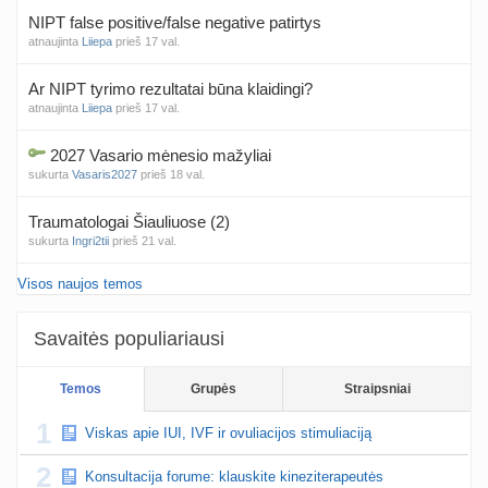
NIPT false positive/false negative patirtys
atnaujinta
Liiepa
prieš 17 val.
Ar NIPT tyrimo rezultatai būna klaidingi?
atnaujinta
Liiepa
prieš 17 val.
2027 Vasario mėnesio mažyliai
sukurta
Vasaris2027
prieš 18 val.
Traumatologai Šiauliuose (2)
sukurta
Ingri2tii
prieš 21 val.
Visos naujos temos
Čakru valymas
sukurta
siksnyteee
prieš 23 val.
Savaitės populiariausi
Kęstutis Šklėrius
atnaujinta
gerdinas
prieš 1 d.
Temos
Grupės
Straipsniai
Kovo mėnesio dvyniai
1
Viskas apie IUI, IVF ir ovuliacijos stimuliaciją
sukurta
AgnieskaAdele
prieš 1 d.
2
Konsultacija forume: klauskite kineziterapeutės
Anužis Jonas