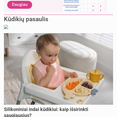
Kūdikių pasaulis
Silikoniniai indai kūdikiui: kaip išsirinkti
saugiausius?