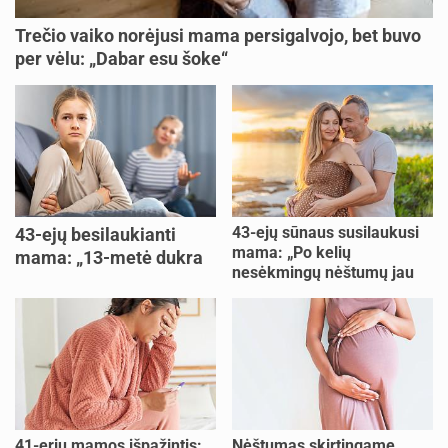
Trečio vaiko norėjusi mama persigalvojo, bet buvo
per vėlu: „Dabar esu šoke“
43-ejų sūnaus susilaukusi
43-ejų besilaukianti
mama: „Po kelių
mama: „13-metė dukra
nesėkmingų nėštumų jau
pasakė, kad ją išdaviau“
buvome praradę viltį“
41-erių mamos išpažintis:
Nėštumas skirtingame