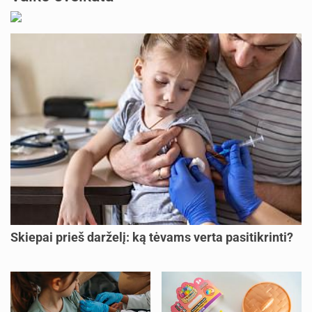
atnaujinta
Žanetaj
prieš 6 d.
Kur geriausia gimdyti Vilniuje?
atnaujinta
Happy-mama
prieš 6 d.
Būrėjos Kaune (+6)
atnaujinta
inusik77
prieš 6 d.
Genetikė Vilniuje - Eglė Beniušienė ar Natalija Krasovskaja (rekomendacijos) (+3)
atnaujinta
Sunshine90
prieš 6 d.
Vaikų gyvybės ir sveikatos draudimas
atnaujinta
monceponce546
prieš 6 d.
DUPHASTON vartojimas vėluojant mėnesinėms
atnaujinta
kamell1
prieš 6 d.
Skiepai prieš darželį: ką tėvams verta pasitikrinti?
DUPHASTON vartojimas (atsiliepimai)
atnaujinta
kamell1
prieš 6 d.
Vaisiaus inkstukų hidronefrozė
atnaujinta
Zyziukia
prieš 6 d.