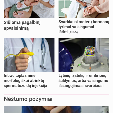
Svarbiausi moterų hormonų
Siūloma pagalbinį
tyrimai vaisingumui
apvaisinimą
ištirti
(1356)
kompensuoti ir
nesusituokusiems, ir
vienišoms moterims
(10)
Intracitoplazminė
Lytinių ląstelių ir embrionų
morfologiškai atrinktų
šaldymas, arba vaisingumo
spermatozoidų injekcija
išsaugojimas: svarbiausi
(IMSI)
faktai
Nėštumo požymiai