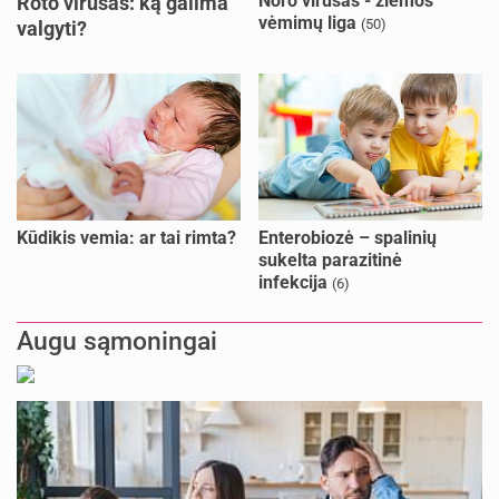
Noro virusas - žiemos
Roto virusas: ką galima
vėmimų liga
(50)
valgyti?
Kūdikis vemia: ar tai rimta?
Enterobiozė – spalinių
sukelta parazitinė
infekcija
(6)
Augu sąmoningai