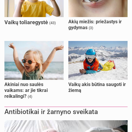
Akių miežis: priežastys ir
Vaikų toliaregystė
(43)
gydymas
(3)
Akiniai nuo saulės
Vaikų akis būtina saugoti ir
vaikams: ar jie tikrai
žiemą
reikalingi?
(4)
Antibiotikai ir žarnyno sveikata