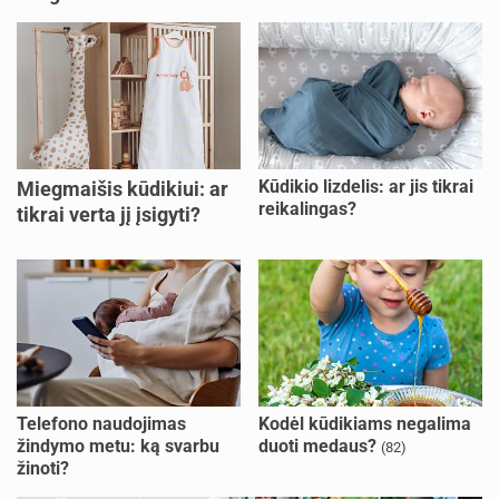
Kūdikio lizdelis: ar jis tikrai
Miegmaišis kūdikiui: ar
reikalingas?
tikrai verta jį įsigyti?
Telefono naudojimas
Kodėl kūdikiams negalima
žindymo metu: ką svarbu
duoti medaus?
(82)
žinoti?