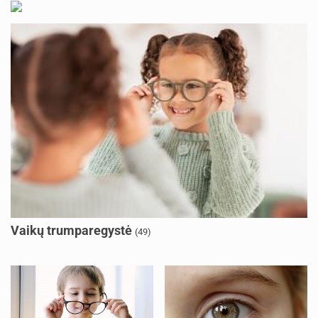
Vaikų trumparegystė
(49)