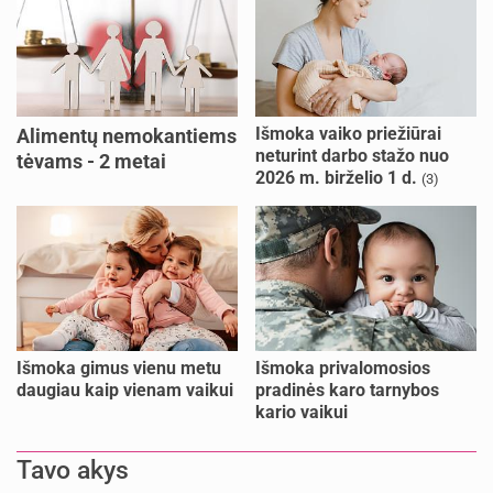
Išmoka vaiko priežiūrai
Alimentų nemokantiems
neturint darbo stažo nuo
tėvams - 2 metai
2026 m. birželio 1 d.
(3)
kalėjimo
Išmoka gimus vienu metu
Išmoka privalomosios
daugiau kaip vienam vaikui
pradinės karo tarnybos
kario vaikui
Tavo akys