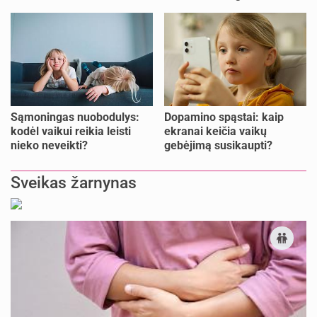
pailsėti?
Sąmoningas nuobodulys:
Dopamino spąstai: kaip
kodėl vaikui reikia leisti
ekranai keičia vaikų
nieko neveikti?
gebėjimą susikaupti?
Sveikas žarnynas