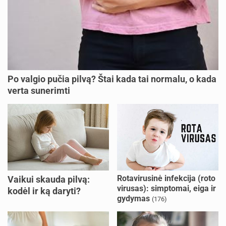
Po valgio pučia pilvą? Štai kada tai normalu, o kada
verta sunerimti
Rotavirusinė infekcija (roto
Vaikui skauda pilvą:
virusas): simptomai, eiga ir
kodėl ir ką daryti?
gydymas
(176)