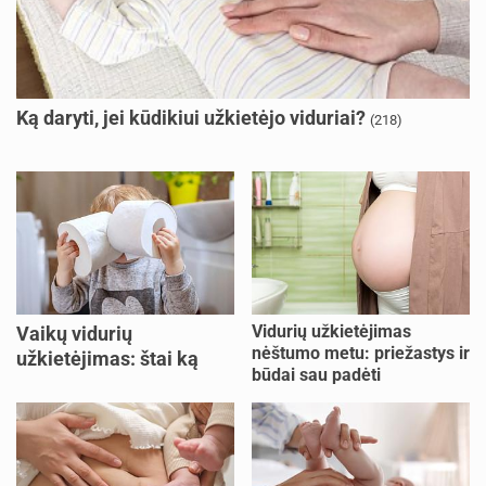
Ką daryti, jei kūdikiui užkietėjo viduriai?
(218)
Vidurių užkietėjimas
Vaikų vidurių
nėštumo metu: priežastys ir
užkietėjimas: štai ką
būdai sau padėti
daryti