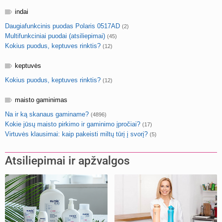
indai
Daugiafunkcinis puodas Polaris 0517AD
(2)
Multifunkciniai puodai (atsiliepimai)
(45)
Kokius puodus, keptuves rinktis?
(12)
keptuvės
Kokius puodus, keptuves rinktis?
(12)
maisto gaminimas
Na ir ką skanaus gaminame?
(4896)
Kokie jūsų maisto pirkimo ir gaminimo įpročiai?
(17)
Virtuvės klausimai: kaip pakeisti miltų tūrį į svorį?
(5)
Atsiliepimai ir apžvalgos