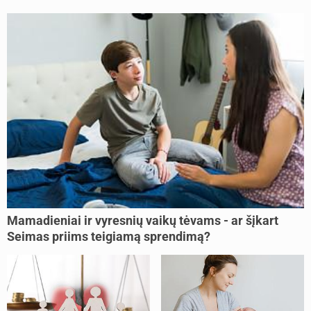
Mamadieniai ir vyresnių vaikų tėvams - ar šįkart
Seimas priims teigiamą sprendimą?