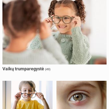
Vaikų trumparegystė
(49)