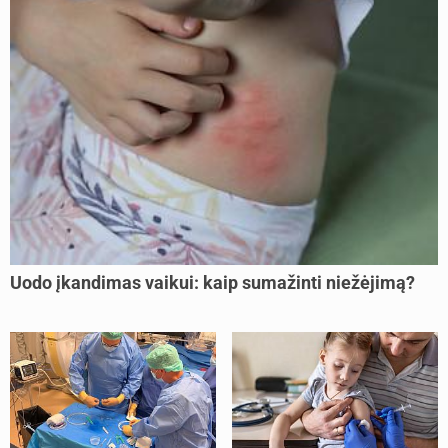
Uodo įkandimas vaikui: kaip sumažinti niežėjimą?