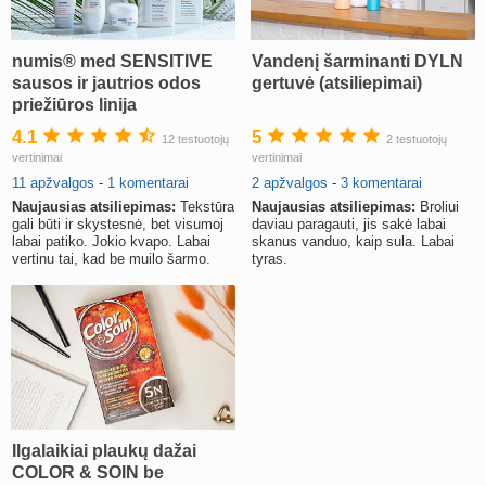
numis® med SENSITIVE
Vandenį šarminanti DYLN
sausos ir jautrios odos
gertuvė (atsiliepimai)
priežiūros linija
4.1
5
12 testuotojų
2 testuotojų
vertinimai
vertinimai
11 apžvalgos
-
1 komentarai
2 apžvalgos
-
3 komentarai
Naujausias atsiliepimas:
Tekstūra
Naujausias atsiliepimas:
Broliui
gali būti ir skystesnė, bet visumoj
daviau paragauti, jis sakė labai
labai patiko. Jokio kvapo. Labai
skanus vanduo, kaip sula. Labai
vertinu tai, kad be muilo šarmo.
tyras.
Ilgalaikiai plaukų dažai
COLOR & SOIN be