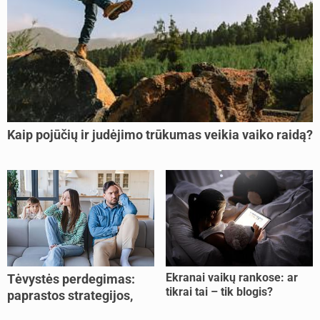
Kaip pojūčių ir judėjimo trūkumas veikia vaiko raidą?
Ekranai vaikų rankose: ar
Tėvystės perdegimas:
tikrai tai – tik blogis?
paprastos strategijos,
padedančios atgauti