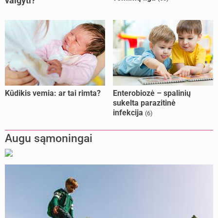
valgyti?
Kūdikis vemia: ar tai rimta?
Enterobiozė – spalinių
sukelta parazitinė
infekcija
(6)
Augu sąmoningai