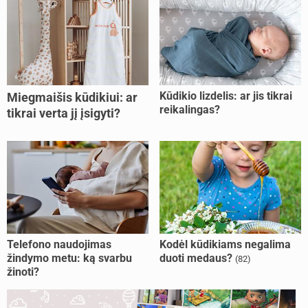
Kūdikio lizdelis: ar jis tikrai
Miegmaišis kūdikiui: ar
reikalingas?
tikrai verta jį įsigyti?
Telefono naudojimas
Kodėl kūdikiams negalima
žindymo metu: ką svarbu
duoti medaus?
(82)
žinoti?