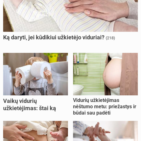
Ką daryti, jei kūdikiui užkietėjo viduriai?
(218)
Vidurių užkietėjimas
Vaikų vidurių
nėštumo metu: priežastys ir
užkietėjimas: štai ką
būdai sau padėti
daryti