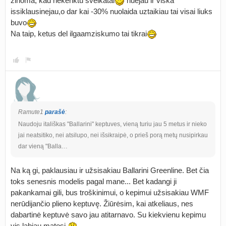
zinoma, kad nekenktu sveikatai
nuejau ir viska
issiklausinejau,o dar kai -30% nuolaida uztaikiau tai visai liuks
buvo
Na taip, ketus del ilgaamziskumo tai tikrai
Ramute1
parašė
:
Naudoju itališkas "Ballarini" keptuves, vieną turiu jau 5 metus ir nieko
jai neatsitiko, nei atsilupo, nei išsikraipė, o prieš porą metų nusipirkau
dar vieną "Balla…
Na ką gi, paklausiau ir užsisakiau Ballarini Greenline. Bet čia
toks senesnis modelis pagal mane... Bet kadangi ji
pakankamai gili, bus troškinimui, o kepimui užsisakiau WMF
nerūdijančio plieno keptuvę. Žiūrėsim, kai atkeliaus, nes
dabartinė keptuvė savo jau atitarnavo. Su kiekvienu kepimu
vis labiau matosi