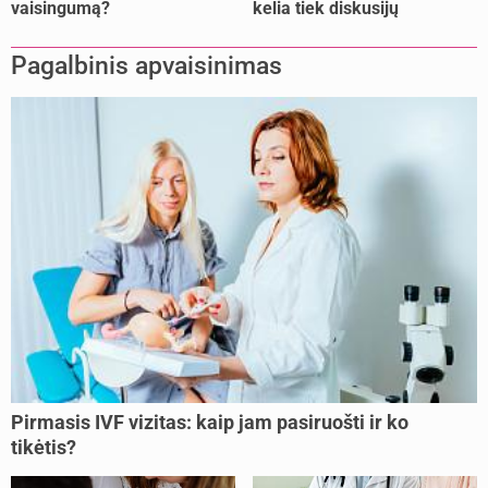
vaisingumą?
kelia tiek diskusijų
Pagalbinis apvaisinimas
Pirmasis IVF vizitas: kaip jam pasiruošti ir ko
tikėtis?