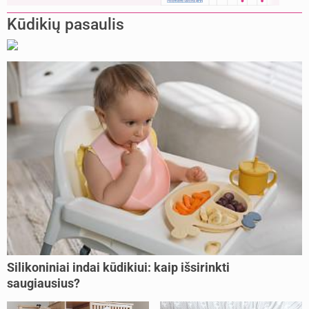
Kūdikių pasaulis
Silikoniniai indai kūdikiui: kaip išsirinkti
saugiausius?