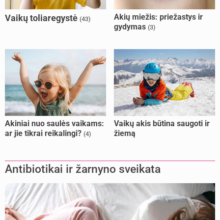
Akių miežis: priežastys ir
Vaikų toliaregystė
(43)
gydymas
(3)
Akiniai nuo saulės vaikams:
Vaikų akis būtina saugoti ir
ar jie tikrai reikalingi?
žiemą
(4)
Antibiotikai ir žarnyno sveikata