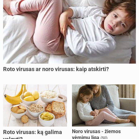
Roto virusas ar noro virusas: kaip atskirti?
Noro virusas - žiemos
Roto virusas: ką galima
vėmimų liga
(50)