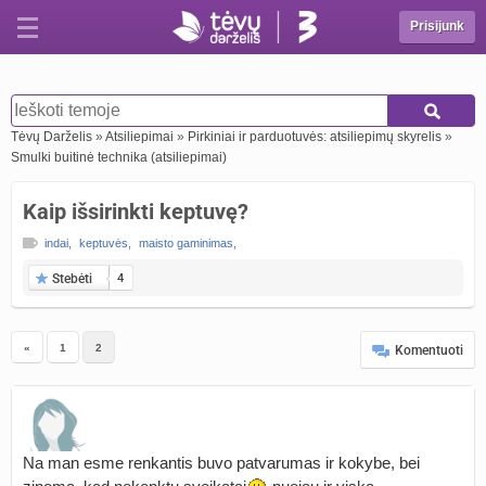
Prisijunk
Tėvų Darželis
»
Atsiliepimai
»
Pirkiniai ir parduotuvės: atsiliepimų skyrelis
»
Smulki buitinė technika (atsiliepimai)
Kaip išsirinkti keptuvę?
indai
,
keptuvės
,
maisto gaminimas
,
Stebėti
4
«
1
2
Komentuoti
Na man esme renkantis buvo patvarumas ir kokybe, bei