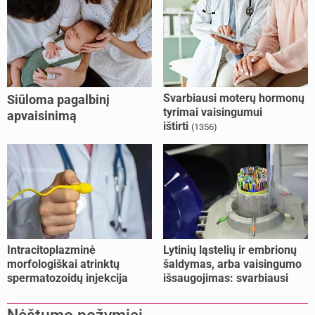
Svarbiausi moterų hormonų
Siūloma pagalbinį
tyrimai vaisingumui
apvaisinimą
ištirti
(1356)
kompensuoti ir
nesusituokusiems, ir
vienišoms moterims
(10)
Intracitoplazminė
Lytinių ląstelių ir embrionų
morfologiškai atrinktų
šaldymas, arba vaisingumo
spermatozoidų injekcija
išsaugojimas: svarbiausi
(IMSI)
faktai