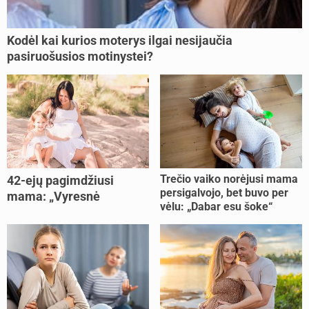
Kodėl kai kurios moterys ilgai nesijaučia
pasiruošusios motinystei?
Trečio vaiko norėjusi mama
42-ejų pagimdžiusi
persigalvojo, bet buvo per
mama: „Vyresnė
vėlu: „Dabar esu šoke“
nėštumą išnešiojau
lengviau“