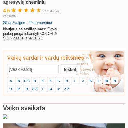
agresyvių cheminių
medžiagų (atsiliepimai)
4.6
22 testuotojų
vertinimai
20 apžvalgos
-
29 komentarai
Naujausias atsiliepimas:
Gavau
puikią progą išbandyti COLOR &
SOIN dažus, spalva 6G.
Vaikų vardai ir vardų reikšmės
A
B
C-Č
D
E
F
G
H
I
J
K
L
M
N
O
P
R
S-Š
T
U
V
Z-Ž
Vaiko sveikata