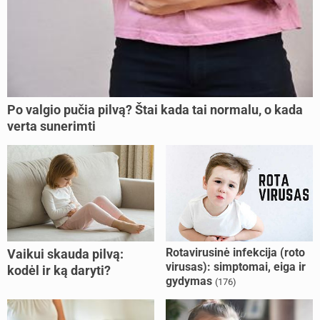
Po valgio pučia pilvą? Štai kada tai normalu, o kada
verta sunerimti
Rotavirusinė infekcija (roto
Vaikui skauda pilvą:
virusas): simptomai, eiga ir
kodėl ir ką daryti?
gydymas
(176)