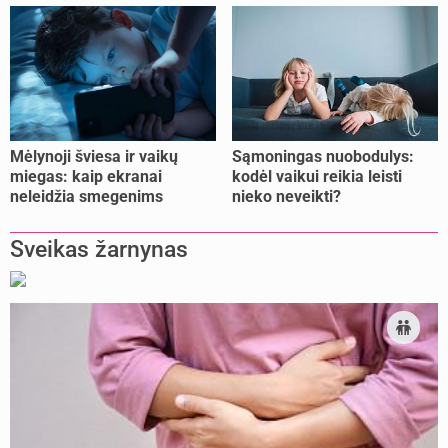
jėgas
Mėlynoji šviesa ir vaikų
Sąmoningas nuobodulys:
miegas: kaip ekranai
kodėl vaikui reikia leisti
neleidžia smegenims
nieko neveikti?
pailsėti?
Sveikas žarnynas