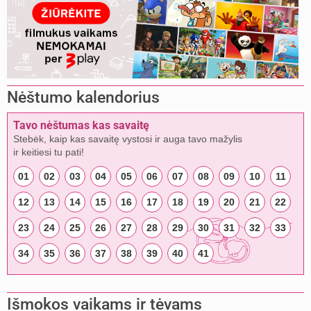
Nėštumo kalendorius
Tavo nėštumas kas savaitę
Stebėk, kaip kas savaitę vystosi ir auga tavo mažylis
ir keitiesi tu pati!
01
02
03
04
05
06
07
08
09
10
11
12
13
14
15
16
17
18
19
20
21
22
23
24
25
26
27
28
29
30
31
32
33
34
35
36
37
38
39
40
41
Išmokos vaikams ir tėvams