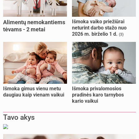
Išmoka vaiko priežiūrai
Alimentų nemokantiems
neturint darbo stažo nuo
tėvams - 2 metai
2026 m. birželio 1 d.
(3)
kalėjimo
Išmoka gimus vienu metu
Išmoka privalomosios
daugiau kaip vienam vaikui
pradinės karo tarnybos
kario vaikui
Tavo akys