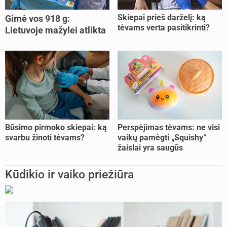
Skiepai prieš darželį: ką
Gimė vos 918 g:
tėvams verta pasitikrinti?
Lietuvoje mažylei atlikta
unikali procedūra
Būsimo pirmoko skiepai: ką
Perspėjimas tėvams: ne visi
svarbu žinoti tėvams?
vaikų pamėgti „Squishy“
žaislai yra saugūs
Kūdikio ir vaiko priežiūra