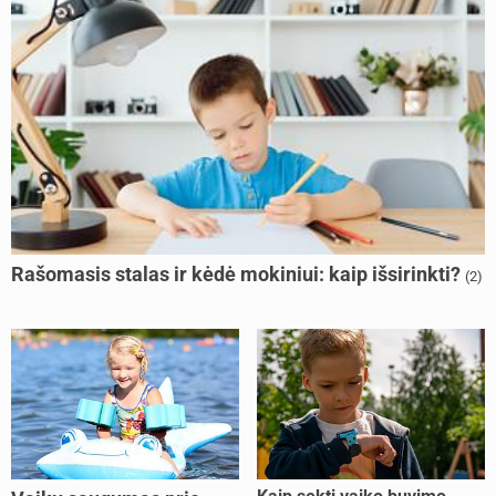
Rašomasis stalas ir kėdė mokiniui: kaip išsirinkti?
(2)