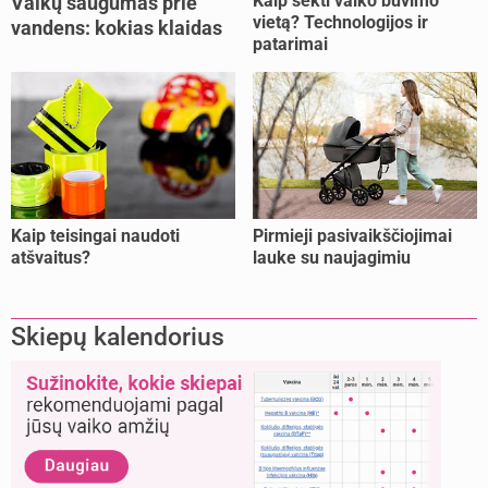
Kaip sekti vaiko buvimo
Vaikų saugumas prie
vietą? Technologijos ir
vandens: kokias klaidas
patarimai
dažniausiai daro tėvai?
Kaip teisingai naudoti
Pirmieji pasivaikščiojimai
atšvaitus?
lauke su naujagimiu
Skiepų kalendorius