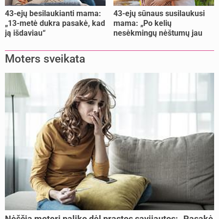
43-ejų besilaukianti mama:
43-ejų sūnaus susilaukusi
„13-metė dukra pasakė, kad
mama: „Po kelių
ją išdaviau“
nesėkmingų nėštumų jau
buvome praradę viltį“
Moters sveikata
Nėščią moterį paliko dėl prastos savijautos: „Pasakė