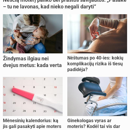
– tu ne lavonas, kad nieko negali daryti“
Nėštumas po 40-ies: kokių
Žindymas ilgiau nei
komplikacijų rizika iš tiesų
dvejus metus: kada verta
padidėja?
tęsti, o kada metas
nujunkyti?
Mėnesinių kalendorius: ką
Ginekologas vyras ar
jis gali pasakyti apie moters
moteris? Kodėl tai vis dar