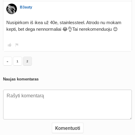
B3auty
Nusipirkom iš ikea už 40e, stainlessteel. Atrodo nu mokam
kepti, bet dega nennormaliai 😂👌Tai nerekomenduoju 😊
«
1
2
Naujas komentaras