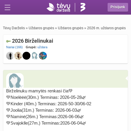
Prisijunk
Tėvų Darželis
»
Uždaros grupės
»
Uždaros grupės
»
2026 m. uždaros grupės
2026 Birželinukai
Nariai (166)
Grupė:
uždara
Birželinuku mamytės renkasi čia💚
💚Noelėėė(30m.) Terminas: 2026-05-28🌿
💚Kinder (40m.) Terminas: 2026-50-30/06-02
💚Joolia(31m.) Terminas: 2026-06-03🌿
💚Naminė(26m.) Terminas:2026-06-06🌿
💚Svajoklle(27m.) Terminas:2026-06-04🌿