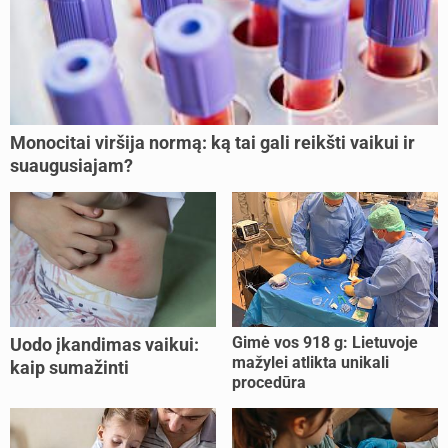
Monocitai viršija normą: ką tai gali reikšti vaikui ir
suaugusiajam?
Gimė vos 918 g: Lietuvoje
Uodo įkandimas vaikui:
mažylei atlikta unikali
kaip sumažinti
procedūra
niežėjimą?