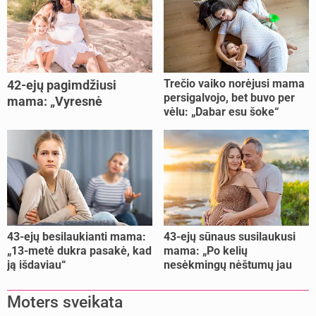
Trečio vaiko norėjusi mama
42-ejų pagimdžiusi
persigalvojo, bet buvo per
mama: „Vyresnė
vėlu: „Dabar esu šoke“
nėštumą išnešiojau
lengviau“
43-ejų besilaukianti mama:
43-ejų sūnaus susilaukusi
„13-metė dukra pasakė, kad
mama: „Po kelių
ją išdaviau“
nesėkmingų nėštumų jau
buvome praradę viltį“
Moters sveikata