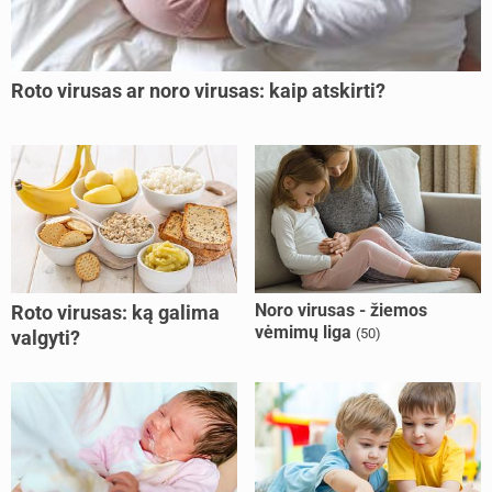
Roto virusas ar noro virusas: kaip atskirti?
Noro virusas - žiemos
Roto virusas: ką galima
vėmimų liga
(50)
valgyti?