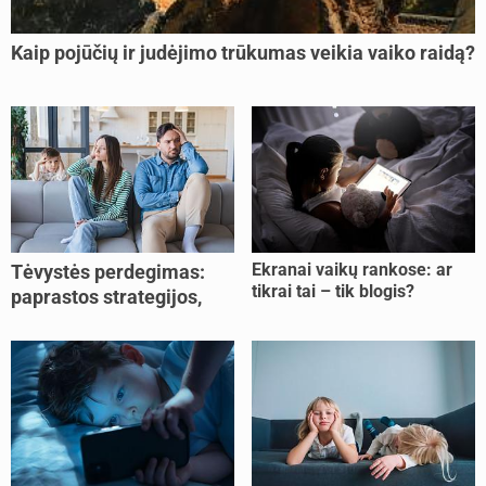
Kaip pojūčių ir judėjimo trūkumas veikia vaiko raidą?
Ekranai vaikų rankose: ar
Tėvystės perdegimas:
tikrai tai – tik blogis?
paprastos strategijos,
padedančios atgauti
jėgas