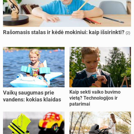
Rašomasis stalas ir kėdė mokiniui: kaip išsirinkti?
(2)
Kaip sekti vaiko buvimo
Vaikų saugumas prie
vietą? Technologijos ir
vandens: kokias klaidas
patarimai
dažniausiai daro tėvai?