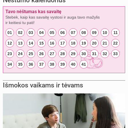
Nėštumo kalendorius
Tavo nėštumas kas savaitę
Stebėk, kaip kas savaitę vystosi ir auga tavo mažylis
ir keitiesi tu pati!
01
02
03
04
05
06
07
08
09
10
11
12
13
14
15
16
17
18
19
20
21
22
23
24
25
26
27
28
29
30
31
32
33
34
35
36
37
38
39
40
41
Išmokos vaikams ir tėvams