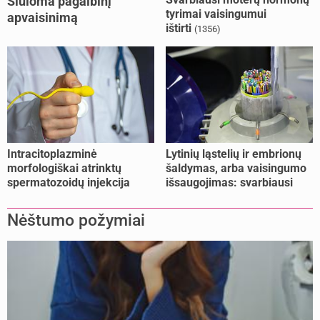
Siūloma pagalbinį
tyrimai vaisingumui
apvaisinimą
ištirti
(1356)
kompensuoti ir
nesusituokusiems, ir
vienišoms moterims
(10)
Intracitoplazminė
Lytinių ląstelių ir embrionų
morfologiškai atrinktų
šaldymas, arba vaisingumo
spermatozoidų injekcija
išsaugojimas: svarbiausi
(IMSI)
faktai
Nėštumo požymiai