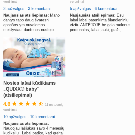
vertinimai
vertinimai
3 apžvalgos
-
3 komentarai
5 apžvalgos
-
6 komentarai
Naujausias atsiliepimas:
Mano
Naujausias atsiliepimas:
Esu
dantys tapo daug švaresni,
labai labai patenkinta šiandieniniu
apnašos yra nuvalomos
vizitu ANTĖJOJE be galo malonus
efektyviau, dantenos nustojo
personalas, labai jauki, graži,
kraujuoti.
estetiška aplinka, visk
Nosies lašai kūdikiams
„QUIXX® baby“
(atsiliepimai)
4.6
11 testuotojų
vertinimai
10 apžvalgos
-
10 komentarai
Naujausias atsiliepimas:
Naudojau lašiukas savo 4 mėnesių
kūdikeliui. Labai patiko, kad greitai