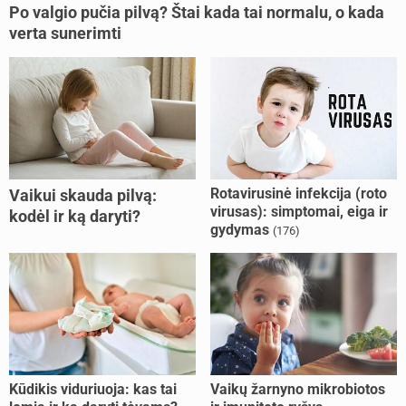
Po valgio pučia pilvą? Štai kada tai normalu, o kada
verta sunerimti
Rotavirusinė infekcija (roto
Vaikui skauda pilvą:
virusas): simptomai, eiga ir
kodėl ir ką daryti?
gydymas
(176)
Kūdikis viduriuoja: kas tai
Vaikų žarnyno mikrobiotos