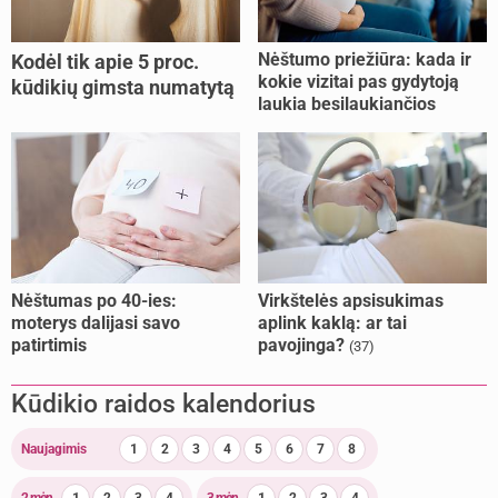
Nėštumo priežiūra: kada ir
Kodėl tik apie 5 proc.
kokie vizitai pas gydytoją
kūdikių gimsta numatytą
laukia besilaukiančios
dieną?
moters?
Nėštumas po 40-ies:
Virkštelės apsisukimas
moterys dalijasi savo
aplink kaklą: ar tai
patirtimis
pavojinga?
(37)
Kūdikio raidos kalendorius
Naujagimis
1
2
3
4
5
6
7
8
2
mėn.
1
2
3
4
3
mėn.
1
2
3
4