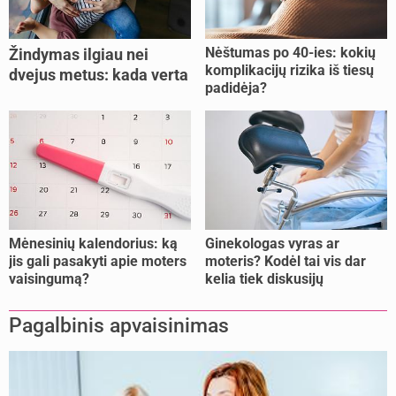
Nėštumas po 40-ies: kokių
Žindymas ilgiau nei
komplikacijų rizika iš tiesų
dvejus metus: kada verta
padidėja?
tęsti, o kada metas
nujunkyti?
Mėnesinių kalendorius: ką
Ginekologas vyras ar
jis gali pasakyti apie moters
moteris? Kodėl tai vis dar
vaisingumą?
kelia tiek diskusijų
Pagalbinis apvaisinimas