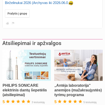
Birželinukai 2026 (Archyvas iki 2026.06.0
Prašytis į grupę
Atsiliepimai ir apžvalgos
PHILIPS SONICARE
„Antėja laboratorija“
elektrinis dantų šepetėlis
anemijos (mažakraujystės)
(atsiliepimai)
tyrimų programa
5
5
3 testuotojų
5 testuotojų