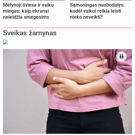
Mėlynoji šviesa ir vaikų
Sąmoningas nuobodulys:
miegas: kaip ekranai
kodėl vaikui reikia leisti
neleidžia smegenims
nieko neveikti?
pailsėti?
Sveikas žarnynas