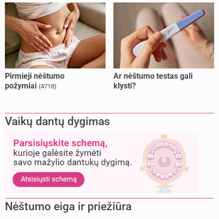
Pirmieji nėštumo
Ar nėštumo testas gali
požymiai
klysti?
(4718)
Vaikų dantų dygimas
Nėštumo eiga ir priežiūra