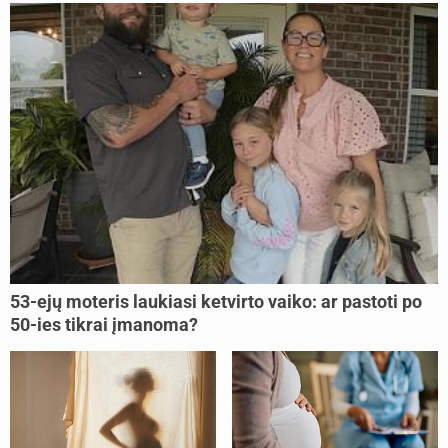
53-ejų moteris laukiasi ketvirto vaiko: ar pastoti po
50-ies tikrai įmanoma?