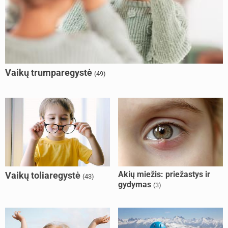
Vaikų trumparegystė
(49)
Akių miežis: priežastys ir
Vaikų toliaregystė
(43)
gydymas
(3)