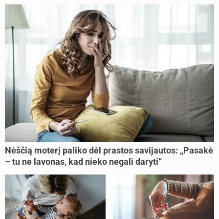
Nėščią moterį paliko dėl prastos savijautos: „Pasakė
– tu ne lavonas, kad nieko negali daryti“