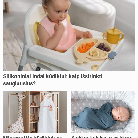
Silikoniniai indai kūdikiui: kaip išsirinkti
saugiausius?
Kūdikio lizdelis: ar jis tikrai