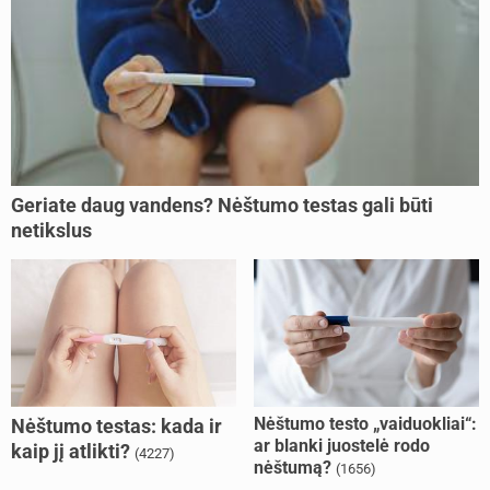
Geriate daug vandens? Nėštumo testas gali būti
netikslus
Nėštumo testo „vaiduokliai“:
Nėštumo testas: kada ir
ar blanki juostelė rodo
kaip jį atlikti?
(4227)
nėštumą?
(1656)