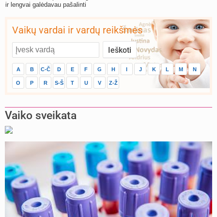
ir lengvai galėdavau pašalinti
susikaupusį sekretą.
Vaikų vardai ir vardų reikšmės
A
B
C-Č
D
E
F
G
H
I
J
K
L
M
N
O
P
R
S-Š
T
U
V
Z-Ž
Vaiko sveikata