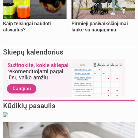
Kaip teisingai naudoti
Pirmieji pasivaikščiojimai
atšvaitus?
lauke su naujagimiu
Skiepų kalendorius
Kūdikių pasaulis