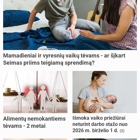
Mamadieniai ir vyresnių vaikų tėvams - ar šįkart
Seimas priims teigiamą sprendimą?
Išmoka vaiko priežiūrai
Alimentų nemokantiems
neturint darbo stažo nuo
tėvams - 2 metai
2026 m. birželio 1 d.
(3)
kalėjimo