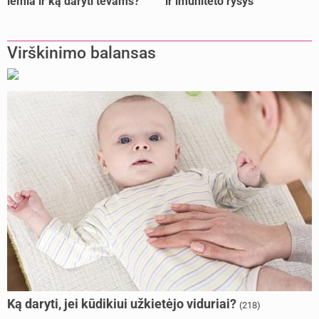
lemia ir ką daryti tėvams?
ir imuniteto ryšys
Virškinimo balansas
Ką daryti, jei kūdikiui užkietėjo viduriai?
(218)