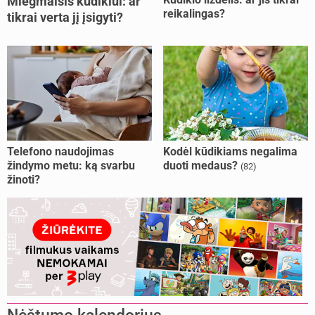
Miegmaišis kūdikiui: ar
reikalingas?
tikrai verta jį įsigyti?
Telefono naudojimas
Kodėl kūdikiams negalima
žindymo metu: ką svarbu
duoti medaus?
(82)
žinoti?