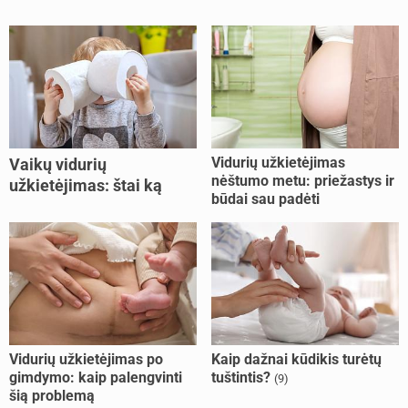
Vidurių užkietėjimas
Vaikų vidurių
nėštumo metu: priežastys ir
užkietėjimas: štai ką
būdai sau padėti
daryti
Vidurių užkietėjimas po
Kaip dažnai kūdikis turėtų
gimdymo: kaip palengvinti
tuštintis?
(9)
šią problemą