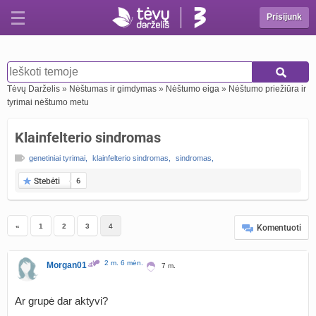
Prisijunk
Tėvų Darželis
»
Nėštumas ir gimdymas
»
Nėštumo eiga
»
Nėštumo priežiūra ir
tyrimai nėštumo metu
Klainfelterio sindromas
genetiniai tyrimai
,
klainfelterio sindromas
,
sindromas
,
Stebėti
6
«
1
2
3
4
Komentuoti
2 m. 6 mėn.
Morgan01
7 m.
Ar grupė dar aktyvi?