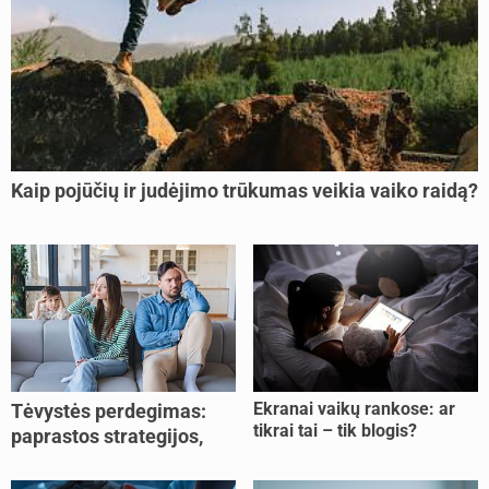
Kaip pojūčių ir judėjimo trūkumas veikia vaiko raidą?
Ekranai vaikų rankose: ar
Tėvystės perdegimas:
tikrai tai – tik blogis?
paprastos strategijos,
padedančios atgauti
jėgas