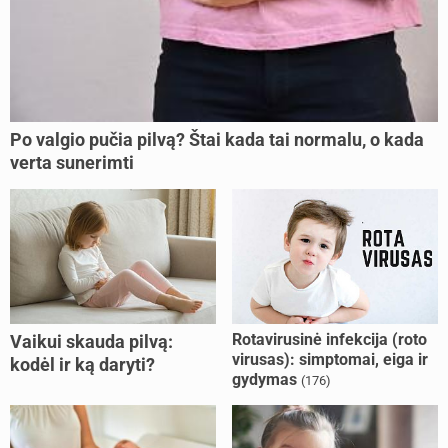
Po valgio pučia pilvą? Štai kada tai normalu, o kada
verta sunerimti
Rotavirusinė infekcija (roto
Vaikui skauda pilvą:
virusas): simptomai, eiga ir
kodėl ir ką daryti?
gydymas
(176)