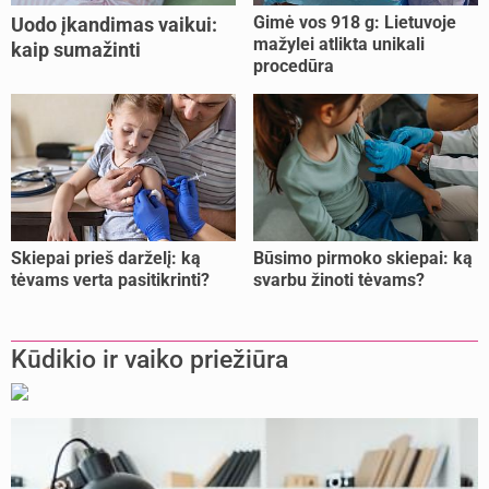
Gimė vos 918 g: Lietuvoje
Uodo įkandimas vaikui:
mažylei atlikta unikali
kaip sumažinti
procedūra
niežėjimą?
Skiepai prieš darželį: ką
Būsimo pirmoko skiepai: ką
tėvams verta pasitikrinti?
svarbu žinoti tėvams?
Kūdikio ir vaiko priežiūra