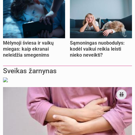
Mėlynoji šviesa ir vaikų
Sąmoningas nuobodulys:
miegas: kaip ekranai
kodėl vaikui reikia leisti
neleidžia smegenims
nieko neveikti?
pailsėti?
Sveikas žarnynas