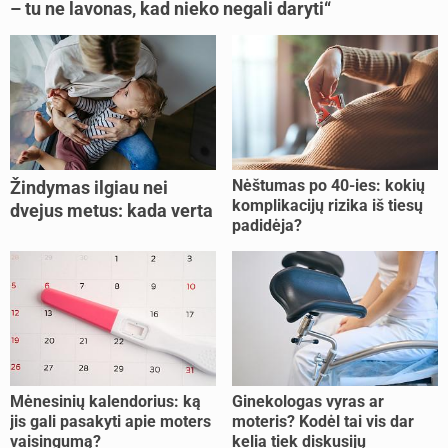
– tu ne lavonas, kad nieko negali daryti“
Nėštumas po 40-ies: kokių
Žindymas ilgiau nei
komplikacijų rizika iš tiesų
dvejus metus: kada verta
padidėja?
tęsti, o kada metas
nujunkyti?
Mėnesinių kalendorius: ką
Ginekologas vyras ar
jis gali pasakyti apie moters
moteris? Kodėl tai vis dar
vaisingumą?
kelia tiek diskusijų