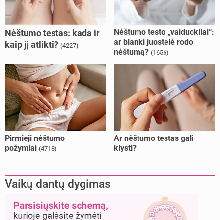
Nėštumo testo „vaiduokliai“:
Nėštumo testas: kada ir
ar blanki juostelė rodo
kaip jį atlikti?
(4227)
nėštumą?
(1656)
Pirmieji nėštumo
Ar nėštumo testas gali
požymiai
klysti?
(4718)
Vaikų dantų dygimas