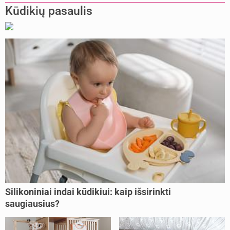
Kūdikių pasaulis
Silikoniniai indai kūdikiui: kaip išsirinkti
saugiausius?