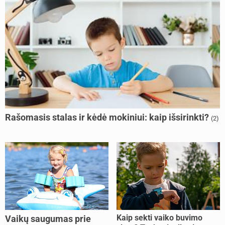
Rašomasis stalas ir kėdė mokiniui: kaip išsirinkti?
(2)
Kaip sekti vaiko buvimo
Vaikų saugumas prie