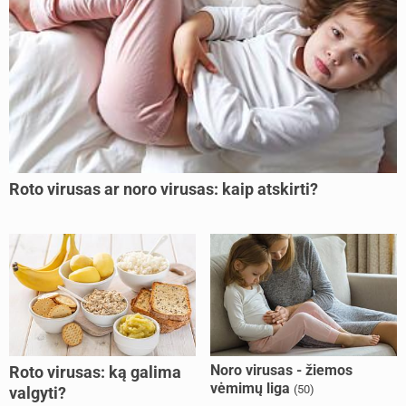
Roto virusas ar noro virusas: kaip atskirti?
Noro virusas - žiemos
Roto virusas: ką galima
vėmimų liga
(50)
valgyti?