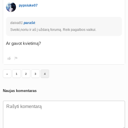
pypsiuke07
daiva81
parašė
:
Sveiki,noriu ir aš į uždarą forumą. Reik pagalbos vaikui.
Ar gavot kvietimą?
«
1
2
3
4
Naujas komentaras