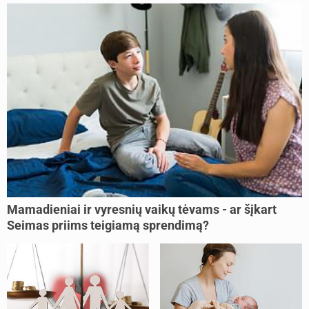
Mamadieniai ir vyresnių vaikų tėvams - ar šįkart
Seimas priims teigiamą sprendimą?