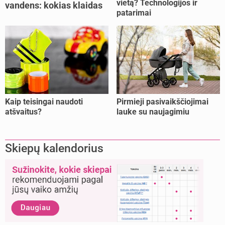
vietą? Technologijos ir
vandens: kokias klaidas
patarimai
dažniausiai daro tėvai?
Kaip teisingai naudoti
Pirmieji pasivaikščiojimai
atšvaitus?
lauke su naujagimiu
Skiepų kalendorius