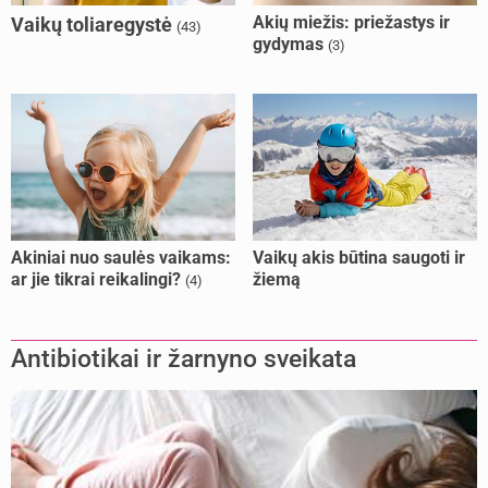
Akių miežis: priežastys ir
Vaikų toliaregystė
(43)
gydymas
(3)
Akiniai nuo saulės vaikams:
Vaikų akis būtina saugoti ir
ar jie tikrai reikalingi?
žiemą
(4)
Antibiotikai ir žarnyno sveikata