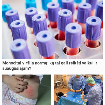
Monocitai viršija normą: ką tai gali reikšti vaikui ir
suaugusiajam?