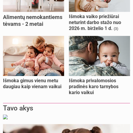
Išmoka vaiko priežiūrai
Alimentų nemokantiems
neturint darbo stažo nuo
tėvams - 2 metai
2026 m. birželio 1 d.
(3)
kalėjimo
Išmoka gimus vienu metu
Išmoka privalomosios
daugiau kaip vienam vaikui
pradinės karo tarnybos
kario vaikui
Tavo akys