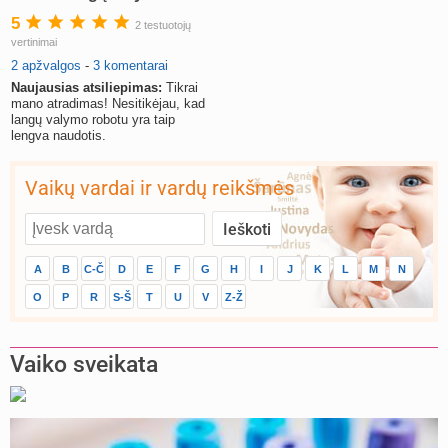
siurbimo robotas
5
2 testuotojų
vertinimai
2 apžvalgos
-
3 komentarai
Naujausias atsiliepimas:
Tikrai
mano atradimas! Nesitikėjau, kad
langų valymo robotu yra taip
lengva naudotis.
Vaikų vardai ir vardų reikšmės
A
B
C-Č
D
E
F
G
H
I
J
K
L
M
N
O
P
R
S-Š
T
U
V
Z-Ž
Vaiko sveikata