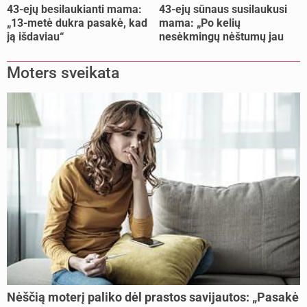
43-ejų besilaukianti mama:
43-ejų sūnaus susilaukusi
„13-metė dukra pasakė, kad
mama: „Po kelių
ją išdaviau“
nesėkmingų nėštumų jau
buvome praradę viltį“
Moters sveikata
Nėščią moterį paliko dėl prastos savijautos: „Pasakė