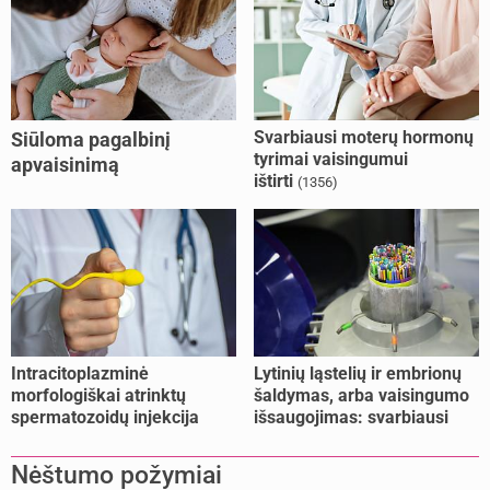
Svarbiausi moterų hormonų
Siūloma pagalbinį
tyrimai vaisingumui
apvaisinimą
ištirti
(1356)
kompensuoti ir
nesusituokusiems, ir
vienišoms moterims
(10)
Intracitoplazminė
Lytinių ląstelių ir embrionų
morfologiškai atrinktų
šaldymas, arba vaisingumo
spermatozoidų injekcija
išsaugojimas: svarbiausi
(IMSI)
faktai
Nėštumo požymiai