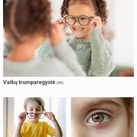
Vaikų trumparegystė
(49)