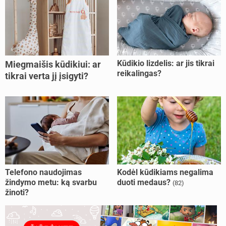
Kūdikio lizdelis: ar jis tikrai
Miegmaišis kūdikiui: ar
reikalingas?
tikrai verta jį įsigyti?
Telefono naudojimas
Kodėl kūdikiams negalima
žindymo metu: ką svarbu
duoti medaus?
(82)
žinoti?