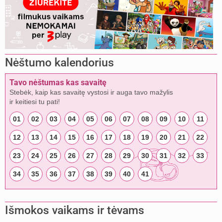
Nėštumo kalendorius
Tavo nėštumas kas savaitę
Stebėk, kaip kas savaitę vystosi ir auga tavo mažylis
ir keitiesi tu pati!
01
02
03
04
05
06
07
08
09
10
11
12
13
14
15
16
17
18
19
20
21
22
23
24
25
26
27
28
29
30
31
32
33
34
35
36
37
38
39
40
41
Išmokos vaikams ir tėvams