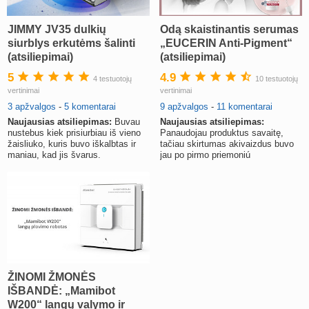
JIMMY JV35 dulkių
Odą skaistinantis serumas
siurblys erkutėms šalinti
„EUCERIN Anti-Pigment“
(atsiliepimai)
(atsiliepimai)
5
4.9
4 testuotojų
10 testuotojų
vertinimai
vertinimai
3 apžvalgos
-
5 komentarai
9 apžvalgos
-
11 komentarai
Naujausias atsiliepimas:
Buvau
Naujausias atsiliepimas:
nustebus kiek prisiurbiau iš vieno
Panaudojau produktus savaitę,
žaisliuko, kuris buvo iškalbtas ir
tačiau skirtumas akivaizdus buvo
maniau, kad jis švarus.
jau po pirmo priemoniú
panaudojimo.
ŽINOMI ŽMONĖS
IŠBANDĖ: „Mamibot
W200“ langų valymo ir