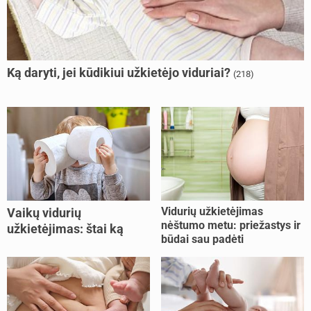
Ką daryti, jei kūdikiui užkietėjo viduriai?
(218)
Vidurių užkietėjimas
Vaikų vidurių
nėštumo metu: priežastys ir
užkietėjimas: štai ką
būdai sau padėti
daryti