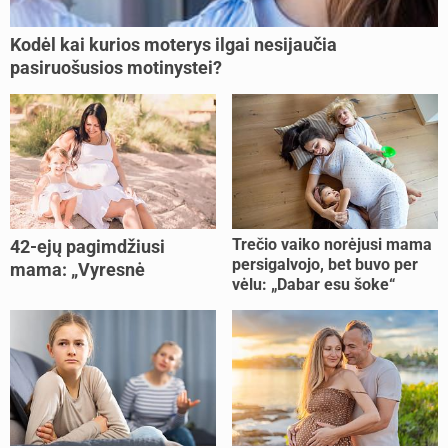
Kodėl kai kurios moterys ilgai nesijaučia
pasiruošusios motinystei?
Trečio vaiko norėjusi mama
42-ejų pagimdžiusi
persigalvojo, bet buvo per
mama: „Vyresnė
vėlu: „Dabar esu šoke“
nėštumą išnešiojau
lengviau“