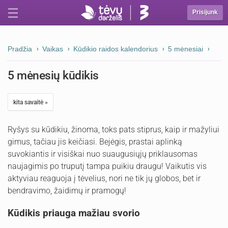
Prisijunk
Pradžia
Vaikas
Kūdikio raidos kalendorius
5 mėnesiai
5 mėnesių kūdikis
kita savaitė »
Ryšys su kūdikiu, žinoma, toks pats stiprus, kaip ir mažyliui
gimus, tačiau jis keičiasi. Bejėgis, prastai aplinką
suvokiantis ir visiškai nuo suaugusiųjų priklausomas
naujagimis po truputį tampa puikiu draugu! Vaikutis vis
aktyviau reaguoja į tėvelius, nori ne tik jų globos, bet ir
bendravimo, žaidimų ir pramogų!
Kūdikis priauga mažiau svorio