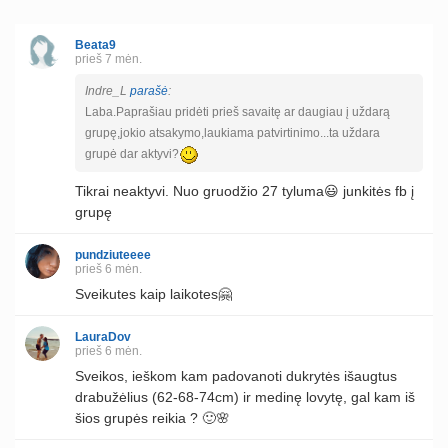
Beata9
prieš 7 mėn.
Indre_L
parašė
:
Laba.Paprašiau pridėti prieš savaitę ar daugiau į uždarą
grupę,jokio atsakymo,laukiama patvirtinimo...ta uždara
grupė dar aktyvi?
Tikrai neaktyvi. Nuo gruodžio 27 tyluma😃 junkitės fb į
grupę
pundziuteeee
prieš 6 mėn.
Sveikutes kaip laikotes🤗
LauraDov
prieš 6 mėn.
Sveikos, ieškom kam padovanoti dukrytės išaugtus
drabužėlius (62-68-74cm) ir medinę lovytę, gal kam iš
šios grupės reikia ? 🙂🌸