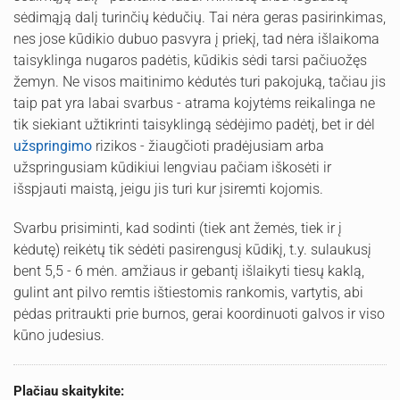
sėdimąją dalį turinčių kėdučių. Tai nėra geras pasirinkimas,
nes jose kūdikio dubuo pasvyra į priekį, tad nėra išlaikoma
taisyklinga nugaros padėtis, kūdikis sėdi tarsi pačiuožęs
žemyn. Ne visos maitinimo kėdutės turi pakojuką, tačiau jis
taip pat yra labai svarbus - atrama kojytėms reikalinga ne
tik siekiant užtikrinti taisyklingą sėdėjimo padėtį, bet ir dėl
užspringimo
rizikos - žiaugčioti pradėjusiam arba
užspringusiam kūdikiui lengviau pačiam iškosėti ir
išspjauti maistą, jeigu jis turi kur įsiremti kojomis.
Svarbu prisiminti, kad sodinti (tiek ant žemės, tiek ir į
kėdutę) reikėtų tik sėdėti pasirengusį kūdikį, t.y. sulaukusį
bent 5,5 - 6 mėn. amžiaus ir gebantį išlaikyti tiesų kaklą,
gulint ant pilvo remtis ištiestomis rankomis, vartytis, abi
pėdas pritraukti prie burnos, gerai koordinuoti galvos ir viso
kūno judesius.
Plačiau skaitykite: