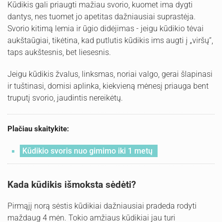
Kūdikis gali priaugti mažiau svorio, kuomet ima dygti
dantys, nes tuomet jo apetitas dažniausiai suprastėja.
Svorio kitimą lemia ir ūgio didėjimas - jeigu kūdikio tėvai
aukštaūgiai, tikėtina, kad putlutis kūdikis ims augti į „viršų“,
taps aukštesnis, bet liesesnis.
Jeigu kūdikis žvalus, linksmas, noriai valgo, gerai šlapinasi
ir tuštinasi, domisi aplinka, kiekvieną mėnesį priauga bent
truputį svorio, jaudintis nereikėtų.
Plačiau skaitykite:
Kūdikio svoris nuo gimimo iki 1 metų
Kada kūdikis išmoksta sėdėti?
Pirmąjį norą sėstis kūdikiai dažniausiai pradeda rodyti
maždaug 4 mėn. Tokio amžiaus kūdikiai jau turi