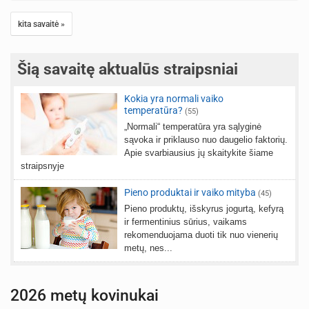
kita savaitė »
Šią savaitę aktualūs straipsniai
Kokia yra normali vaiko
temperatūra?
(55)
„Normali“ temperatūra yra sąlyginė
sąvoka ir priklauso nuo daugelio faktorių.
Apie svarbiausius jų skaitykite šiame
straipsnyje
Pieno produktai ir vaiko mityba
(45)
Pieno produktų, išskyrus jogurtą, kefyrą
ir fermentinius sūrius, vaikams
rekomenduojama duoti tik nuo vienerių
metų, nes...
2026 metų kovinukai