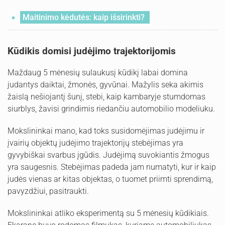
Maitinimo kėdutės: kaip išsirinkti?
Kūdikis domisi judėjimo trajektorijomis
Maždaug 5 mėnesių sulaukusį kūdikį labai domina
judantys daiktai, žmonės, gyvūnai. Mažylis seka akimis
žaislą nešiojantį šunį, stebi, kaip kambaryje stumdomas
siurblys, žavisi grindimis riedančiu automobilio modeliuku.
Mokslininkai mano, kad toks susidomėjimas judėjimu ir
įvairių objektų judėjimo trajektorijų stebėjimas yra
gyvybiškai svarbus įgūdis. Judėjimą suvokiantis žmogus
yra saugesnis. Stebėjimas padeda jam numatyti, kur ir kaip
judės vienas ar kitas objektas, o tuomet priimti sprendimą,
pavyzdžiui, pasitraukti.
Mokslininkai atliko eksperimentą su 5 mėnesių kūdikiais.