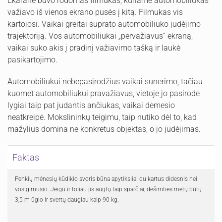
Ekarane buvo rodomas filmukas, kuriame automobiliukas
važiavo iš vienos ekrano pusės į kitą. Filmukas vis
kartojosi. Vaikai greitai suprato automobiliuko judėjimo
trajektoriją. Vos automobiliukai „pervažiavus“ ekraną,
vaikai suko akis į pradinį važiavimo tašką ir laukė
pasikartojimo.
Automobiliukui nebepasirodžius vaikai sunerimo, tačiau
kuomet automobiliukui pravažiavus, vietoje jo pasirodė
lygiai taip pat judantis ančiukas, vaikai dėmesio
neatkreipė. Mokslininkų teigimu, taip nutiko dėl to, kad
mažylius domina ne konkretus objektas, o jo judėjimas.
Faktas
Penkių mėnesių kūdikio svoris būna apytiksliai du kartus didesnis nei
vos gimusio. Jeigu ir toliau jis augtų taip sparčiai, dešimties metų būtų
3,5 m ūgio ir svertų daugiau kaip 90 kg.