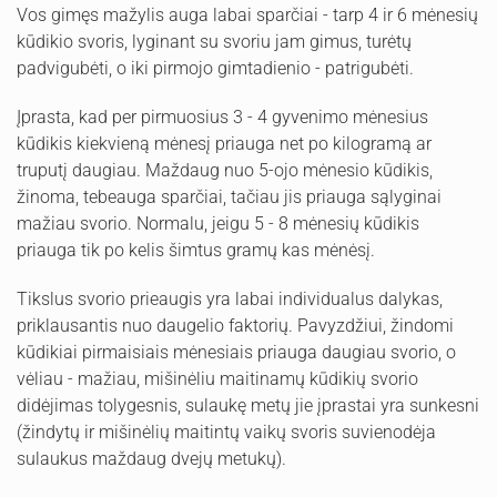
Vos gimęs mažylis auga labai sparčiai - tarp 4 ir 6 mėnesių
kūdikio svoris, lyginant su svoriu jam gimus, turėtų
padvigubėti, o iki pirmojo gimtadienio - patrigubėti.
Įprasta, kad per pirmuosius 3 - 4 gyvenimo mėnesius
kūdikis kiekvieną mėnesį priauga net po kilogramą ar
truputį daugiau. Maždaug nuo 5-ojo mėnesio kūdikis,
žinoma, tebeauga sparčiai, tačiau jis priauga sąlyginai
mažiau svorio. Normalu, jeigu 5 - 8 mėnesių kūdikis
priauga tik po kelis šimtus gramų kas mėnėsį.
Tikslus svorio prieaugis yra labai individualus dalykas,
priklausantis nuo daugelio faktorių. Pavyzdžiui, žindomi
kūdikiai pirmaisiais mėnesiais priauga daugiau svorio, o
vėliau - mažiau, mišinėliu maitinamų kūdikių svorio
didėjimas tolygesnis, sulaukę metų jie įprastai yra sunkesni
(žindytų ir mišinėlių maitintų vaikų svoris suvienodėja
sulaukus maždaug dvejų metukų).