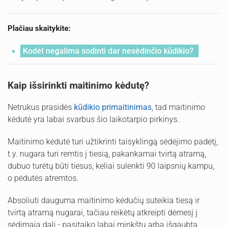
Plačiau skaitykite:
Kodėl negalima sodinti dar nesėdinčio kūdikio?
Kaip išsirinkti maitinimo kėdutę?
Netrukus prasidės
kūdikio primaitinimas
, tad maitinimo
kėdutė yra labai svarbus šio laikotarpio pirkinys.
Maitinimo kėdutė turi užtikrinti taisyklingą sėdėjimo padėtį,
t.y. nugara turi remtis į tiesią, pakankamai tvirtą atramą,
dubuo turėtų būti tiesus, keliai sulenkti 90 laipsnių kampu,
o pėdutės atremtos.
Absoliuti dauguma maitinimo kėdučių suteikia tiesą ir
tvirtą atramą nugarai, tačiau reikėtų atkreipti dėmesį į
sėdimąją dalį - pasitaiko labai minkštų arba išgaubtą