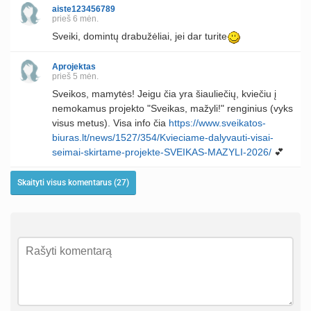
aiste123456789
prieš 6 mėn.
Sveiki, domintų drabužėliai, jei dar turite
Aprojektas
prieš 5 mėn.
Sveikos, mamytės! Jeigu čia yra šiauliečių, kviečiu į
nemokamus projekto "Sveikas, mažyli!" renginius (vyks
visus metus). Visa info čia
https://www.sveikatos-
biuras.lt/news/1527/354/Kvieciame-dalyvauti-visai-
seimai-skirtame-projekte-SVEIKAS-MAZYLI-2026/
💕
Skaityti visus komentarus (27)