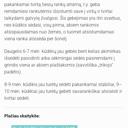
pakankamai tvirtą tiesių rankų atramą, t.y. geba
remdamiesi rankutėmis išsistumti save į viršų ir tvirtai
laikydami galvytę žvalgosi. Šis gebėjimas yra itin svarbus,
nes kūdikis sėdasi, visų pirma, abiem rankomis
atsispausdamas nuo žemės, o tuomet atsistumdamas
viena ranka atsisėda per šonelį.
Daugelis 6-7 mėn. kūdikių jau gebės bent kelias akimirkas
išsėdėti pasodinti arba sėkmingai sėdės pasiremdami į
grindis viena ar abiem plaštakomis (savotiška „trikojo“
padėtis).
8-9 mėn. kūdikis jau turėtų sėdėti pakankamai stabiliai, 9–
10 mėn. kūdikiai jau turėtų gebėti savarankiškai atsisėsti ir
tvirtai sėdėti.
Plačiau skaitykite: