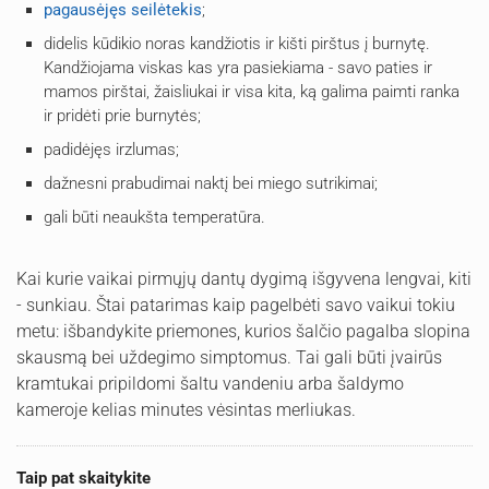
pagausėjęs seilėtekis
;
didelis kūdikio noras kandžiotis ir kišti pirštus į burnytę.
Kandžiojama viskas kas yra pasiekiama - savo paties ir
mamos pirštai, žaisliukai ir visa kita, ką galima paimti ranka
ir pridėti prie burnytės;
padidėjęs irzlumas;
dažnesni prabudimai naktį bei miego sutrikimai;
gali būti neaukšta temperatūra.
Kai kurie vaikai pirmųjų dantų dygimą išgyvena lengvai, kiti
- sunkiau. Štai patarimas kaip pagelbėti savo vaikui tokiu
metu: išbandykite priemones, kurios šalčio pagalba slopina
skausmą bei uždegimo simptomus. Tai gali būti įvairūs
kramtukai pripildomi šaltu vandeniu arba šaldymo
kameroje kelias minutes vėsintas merliukas.
Taip pat skaitykite