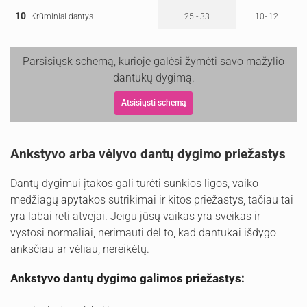
10
Krūminiai dantys
25 - 33
10- 12
Parsisiųsk schemą, kurioje galėsi žymėti savo mažylio
dantukų dygimą.
Atsisiųsti schemą
Ankstyvo arba vėlyvo dantų dygimo priežastys
Dantų dygimui įtakos gali turėti sunkios ligos, vaiko
medžiagų apytakos sutrikimai ir kitos priežastys, tačiau tai
yra labai reti atvejai. Jeigu jūsų vaikas yra sveikas ir
vystosi normaliai, nerimauti dėl to, kad dantukai išdygo
anksčiau ar vėliau, nereikėtų.
Ankstyvo dantų dygimo galimos priežastys: