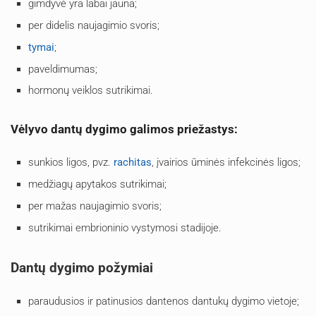
gimdyvė yra labai jauna;
per didelis naujagimio svoris;
tymai
;
paveldimumas;
hormonų veiklos sutrikimai.
Vėlyvo dantų dygimo galimos priežastys:
sunkios ligos, pvz.
rachitas
, įvairios ūminės infekcinės ligos;
medžiagų apytakos sutrikimai;
per mažas naujagimio svoris;
sutrikimai embrioninio vystymosi stadijoje.
Dantų dygimo požymiai
paraudusios ir patinusios dantenos dantukų dygimo vietoje;