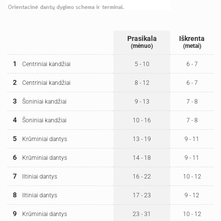
Prasikala
Iškrenta
(mėnuo)
(metai)
1
Centriniai kandžiai
5 - 10
6 - 7
2
Centriniai kandžiai
8 - 12
6 - 7
3
Šoniniai kandžiai
9 - 13
7 - 8
4
Šoniniai kandžiai
10 - 16
7 - 8
5
Krūminiai dantys
13 - 19
9 - 11
6
Krūminiai dantys
14 - 18
9 - 11
7
Iltiniai dantys
16 - 22
10 - 12
8
Iltiniai dantys
17 - 23
9 - 12
9
Krūminiai dantys
23 - 31
10 - 12