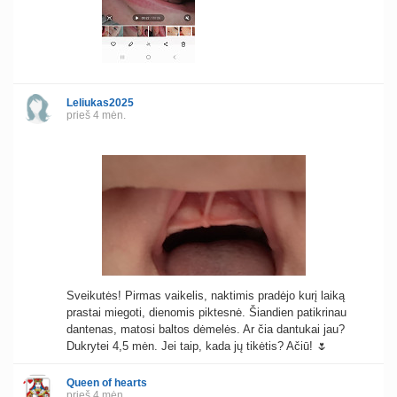
Leliukas2025
prieš 4 mėn.
Sveikutės! Pirmas vaikelis, naktimis pradėjo kurį laiką
prastai miegoti, dienomis piktesnė. Šiandien patikrinau
dantenas, matosi baltos dėmelės. Ar čia dantukai jau?
Dukrytei 4,5 mėn. Jei taip, kada jų tikėtis? Ačiū! 🌷
Queen of hearts
prieš 4 mėn.