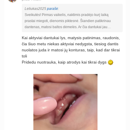
Leliukas2025
parašė
:
Sveikutės! Pirmas vaikelis, naktimis pradėjo kurį laiką
prastai miegoti, dienomis piktesnė. Šiandien patikrinau
dantenas, matosi baltos dėmelės. Ar čia dantukai jau…
Kai aktyviai dantukai lys, matysis patinimas, raudonis,
čia šiuo metu niekas aktyviai nedygsta, tiesiog dantis
nuolatos juda ir matosi jų konturas, taip, kad dar tikrai
toli
Pridedu nuotrauka, kaip atrodys kai tikrai dygs