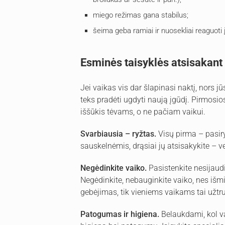
miego režimas gana stabilus;
šeima geba ramiai ir nuosekliai reaguoti
Esminės taisyklės atsisakant
Jei vaikas vis dar šlapinasi naktį, nors 
teks pradėti ugdyti naują įgūdį. Pirmosi
iššūkis tėvams, o ne pačiam vaikui.
Svarbiausia – ryžtas.
Visų pirma – pasir
sauskelnėmis, drąsiai jų atsisakykite – ve
Negėdinkite vaiko.
Pasistenkite nesijaudi
Negėdinkite, nebauginkite vaiko, nes išm
gebėjimas, tik vieniems vaikams tai užtru
Patogumas ir higiena.
Belaukdami, kol va