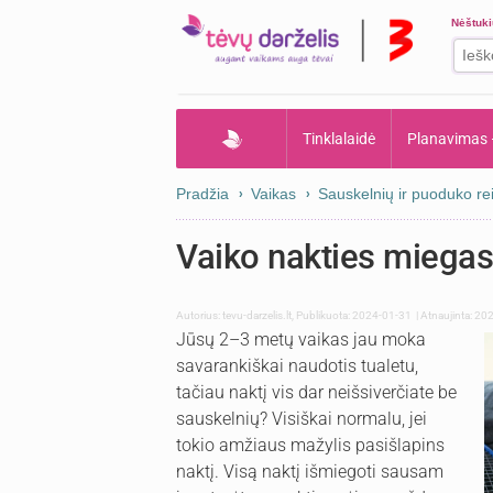
Nėštuk
Tinklalaidė
Planavimas
Pradžia
Vaikas
Sauskelnių ir puoduko rei
Vaiko nakties miegas 
Autorius:
tevu-darzelis.lt
,
Publikuota: 2024-01-31
| Atnaujinta: 2
Jūsų 2–3 metų vaikas jau moka
savarankiškai naudotis tualetu,
tačiau naktį vis dar neišsiverčiate be
sauskelnių? Visiškai normalu, jei
tokio amžiaus mažylis pasišlapins
naktį. Visą naktį išmiegoti sausam