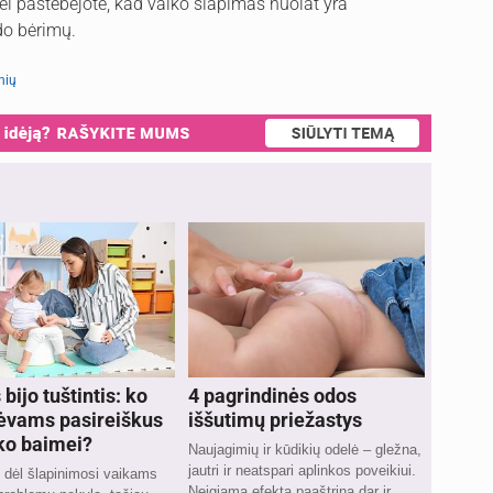
ei pastebėjote, kad vaiko šlapimas nuolat yra
ado bėrimų.
nių
bijo tuštintis: ko
4 pagrindinės odos
tėvams pasireiškus
iššutimų priežastys
ko baimei?
Naujagimių ir kūdikių odelė – gležna,
jautri ir neatspari aplinkos poveikiui.
 dėl šlapinimosi vaikams
Neigiamą efektą paaštrina dar ir