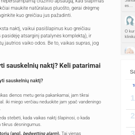
ią neperšlampamą čiužinio apsaugą, kad šlapimas
Santar
es…
akčiai maukite natūralaus pluošto, gerai drėgmę
aginkite kuo greičiau jus pažadinti.
yksta naktį, vaikui pasišlapinus kuo greičiau
O kur
os pasidėję atsarginį patalynės komplektą), ir
klinik
 jautrios vaiko odos. Be to, vaikas supras, jog
Pakart
ti sauskelnių naktį? Keli patarimai
garsej
Sa
pat v
yti sauskelnių naktį?
T
aikas dienos metu geria pakankamai, jam tikrai
1
Dar į
 val. iki miego verčiau neduokite jam ypač vandeningo
matė 
.
bet 1-
2
da stebėti, kada vaikas naktį šlapinosi, o kada
m tikrus dėsningumus.
3
torių (angl.
bedwetting alarm
).
Tai vienas