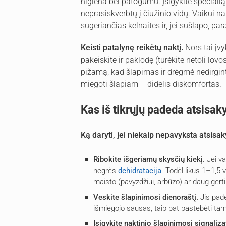
higiena bei patogumu. Įsigykite special
neprasiskverbtų į čiužinio vidų. Vaikui n
sugeriančias kelnaites ir, jei sušlapo, par
Keisti patalynę reikėtų naktį.
Nors tai įv
pakeiskite ir paklodę (turėkite netoli lov
pižamą, kad šlapimas ir drėgmė nedirgintų
miegoti šlapiam – didelis diskomfortas.
Kas iš tikrųjų padeda atsisaky
Ką daryti, jei niekaip nepavyksta atsisak
Ribokite išgeriamų skysčių kiekį.
Jei v
negrės
dehidratacija
. Todėl likus 1–1,5
maisto (pavyzdžiui, arbūzo) ar daug gerti
Veskite šlapinimosi dienoraštį.
Jis pade
išmiegojo sausas, taip pat pastebėti ta
Įsigykite naktinio šlapinimosi signaliza