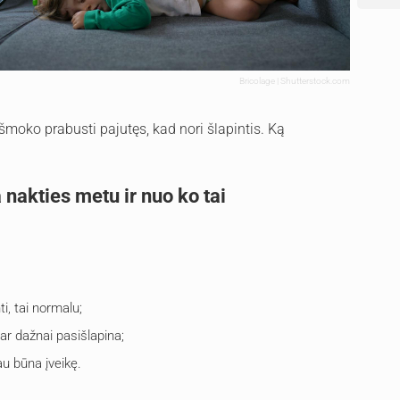
Bricolage | Shutterstock.com
šmoko prabusti pajutęs, kad nori šlapintis. Ką
 nakties metu ir nuo ko tai
ti, tai normalu;
ar dažnai pasišlapina;
jau būna įveikę.