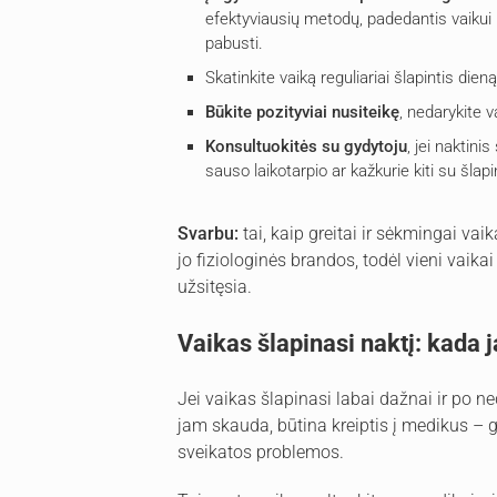
efektyviausių metodų, padedantis vaikui 
pabusti.
Skatinkite vaiką reguliariai šlapintis dien
Būkite pozityviai nusiteikę
, nedarykite 
Konsultuokitės su gydytoju
, jei naktini
sauso laikotarpio ar kažkurie kiti su šlap
Svarbu:
tai, kaip greitai ir sėkmingai va
jo fiziologinės brandos, todėl vieni vaikai
užsitęsia.
Vaikas šlapinasi naktį: kada 
Jei vaikas šlapinasi labai dažnai ir po 
jam skauda, būtina kreiptis į medikus – g
sveikatos problemos.