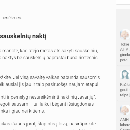
 į nesėkmes.
 sauskelnių naktį
Tokie
AHM, 
jūs manote, kad atėjo metas atsisakyti sauskelnių,
ginek
os naktys be sauskelnių paprastai būna rimtesnis
pata
yžkite. Jei visą savaitę vaikas pabunda sausomis
ikiausiai jis jau ir taip pasiruošęs naujam etapui.
Kažki
gauti 
telpa
nti ir pernelyg nesureikšminti naktinių „avarijų“.
iegoti sausam – tai laikui bėgant išsiugdomas
nka ilgiau nei kitiems.
AMH d
ikas išaugs įprotį šlapintis į lovą, pasirūpinkite
labor