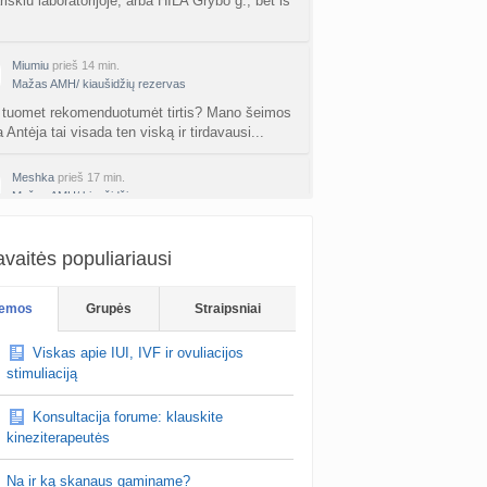
iskiu laboratorijoje, arba HILA Grybo g., bet is
Miumiu
prieš 14 min.
Mažas AMH/ kiaušidžių rezervas
 tuomet rekomenduotumėt tirtis? Mano šeimos
a Antėja tai visada ten viską ir tirdavausi...
Meshka
prieš 17 min.
Mažas AMH/ kiaušidžių rezervas
okite tyrimus kitoje laboratorijoje, Anteja
a daznais netiksliais tyrimu rezultatais. Taip
vaitės populiariausi
erta pasidaryti AMH, kuris tiksliai…
emos
Grupės
Straipsniai
Miumiu
prieš 23 min.
Mažas AMH/ kiaušidžių rezervas
Viskas apie IUI, IVF ir ovuliacijos
domu kad 41 ciklo dieną buvau pas ginę ir ji
stimuliaciją
geltonkūnį, sakė dar neprasidės mėnesinės,
2d sav eigoj turėtų, parašė vaistų, jei v…
Konsultacija forume: klauskite
kineziterapeutės
Na ir ką skanaus gaminame?