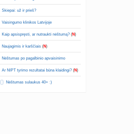
Skiepai: už ir prieš?
Vaisingumo klinikos Latvijoje
Kaip apsispręsti, ar nutraukti nėštumą?
(
N
)
Naujagimis ir karščiais
(
N
)
Nėštumas po pagalbinio apvaisinimo
Ar NIPT tyrimo rezultatai būna klaidingi?
(
N
)
0
Nėštumas sulaukus 40+ :)