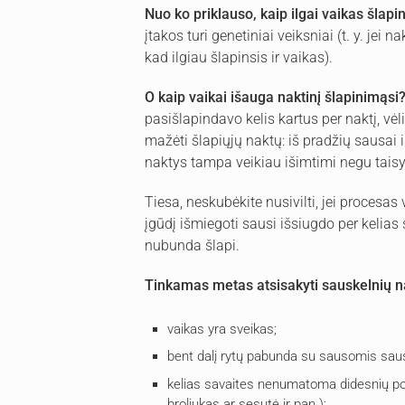
Nuo ko priklauso, kaip ilgai vaikas šlap
įtakos turi genetiniai veiksniai (t. y. jei 
kad ilgiau šlapinsis ir vaikas).
O kaip vaikai išauga naktinį šlapinimąsi
pasišlapindavo kelis kartus per naktį, vėl
mažėti šlapiųjų naktų: iš pradžių sausai 
naktys tampa veikiau išimtimi negu taisy
Tiesa, neskubėkite nusivilti, jei procesas 
įgūdį išmiegoti sausi išsiugdo per kelias 
nubunda šlapi.
Tinkamas metas atsisakyti sauskelnių na
vaikas yra sveikas;
bent dalį rytų pabunda su sausomis sau
kelias savaites nenumatoma didesnių poky
broliukas ar sesutė ir pan.);