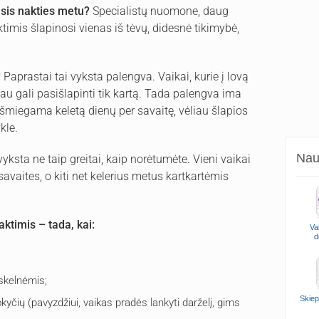
insis nakties metu?
Specialistų nuomone, daug
naktimis šlapinosi vienas iš tėvų, didesnė tikimybė,
?
Paprastai tai vyksta palengva. Vaikai, kurie į lovą
iau gali pasišlapinti tik kartą. Tada palengva ima
išmiegama keletą dienų per savaitę, vėliau šlapios
kle.
Naud
vyksta ne taip greitai, kaip norėtumėte. Vieni vaikai
savaites, o kiti net kelerius metus kartkartėmis
ktimis – tada, kai:
Va
d
skelnėmis;
Skiep
čių (pavyzdžiui, vaikas pradės lankyti darželį, gims