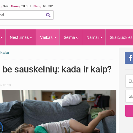
ių:
949
Mamų:
28.501
Narių:
66.732
Nėštumas
Vaikas
Šeima
Namai
Skaičiuoklės
kalai
be sauskelnių: kada ir kaip?
026-06-23