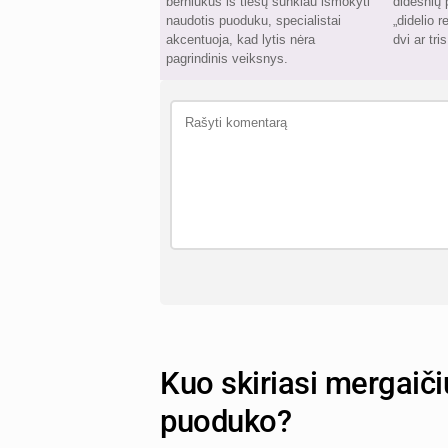
berniukus iš tiesų sunkiau išmokyti
didesnių 
naudotis puoduku, specialistai
„didelio r
akcentuoja, kad lytis nėra
dvi ar tri
pagrindinis veiksnys.
Kuo skiriasi mergaiči
puoduko?