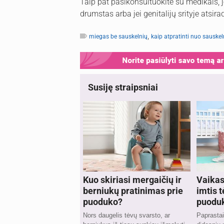
Taip pat pasikonsultuokite su medikais, j
drumstas arba jei genitalijų srityje atsir
,
miegas be sauskelnių
kaip atpratinti nuo sauskel
Susiję straipsniai
Kuo skiriasi mergaičių ir
Vaikas 
berniukų pratinimas prie
imtis 
puoduko?
puodu
Nors daugelis tėvų svarsto, ar
Paprastai