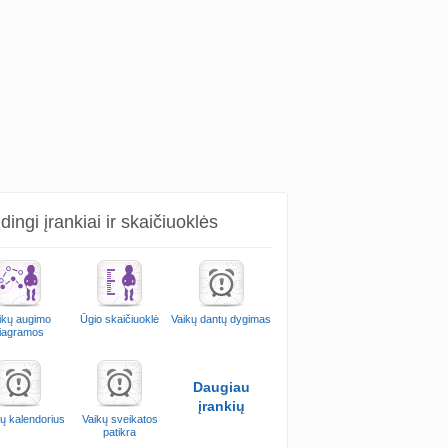
ingi įrankiai ir skaičiuoklės
ikų augimo
Ūgio skaičiuoklė
Vaikų dantų dygimas
iagramos
Daugiau
įrankių
ų kalendorius
Vaikų sveikatos
patikra