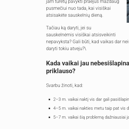
jam turėtų pavykti praėjus maždaug
pusmečiui nuo tada, kai visiškai
atsisakėte sauskelnių dieną.
Tačiau ką daryti, jei su
sauskelnėmis visiškai atsisveikinti
nepavyksta? Gali būti, kad vaikas dar nei
daryti tokiu atveju?\
Kada vaikai jau nebesišlapina
priklauso?
Svarbu žinoti, kad:
2–3 m. vaikai naktį vis dar gali pasišlapin
4–5 m. vaikai nakties metu taip pat vis d
5–7 m. vaikai šią problemą dažniausiai 