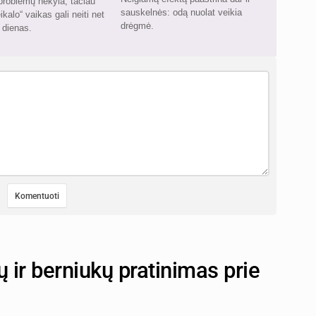
problemų nekyla, tačiau
sauskelnės: odą nuolat veikia
eikalo“ vaikas gali neiti net
drėgmė.
s dienas.
ų ir berniukų pratinimas prie