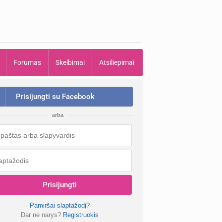
Forumas
Skelbimai
Atsiliepimai
Prisijungti su Facebook
arba
Prisijungti
Pamiršai slaptažodį?
Dar ne narys?
Registruokis