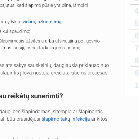
pajutus, kad šlapimo pūslė yra pilna, išmokti
4
5
ą ir gydykite
vidurių užkietėjimą
;
vaikui spaudimo;
6
s šlapinimasis užsitęsia arba atsinaujina po ilgesnio
7
inimusi susiję aspektai kelia jums nerimą.
8
ikas atsisakys sauskelnių, daugiausia priklauso nuo
9
 šlapintis į lovą nustoja greičiau, kitiems procesas
1
jau reikėtų sunerimti?
nedaug, besišlapindamas įsitempia ar šlapinantis
ali būti prasidėjusi
šlapimo takų infekcija
ar kitos