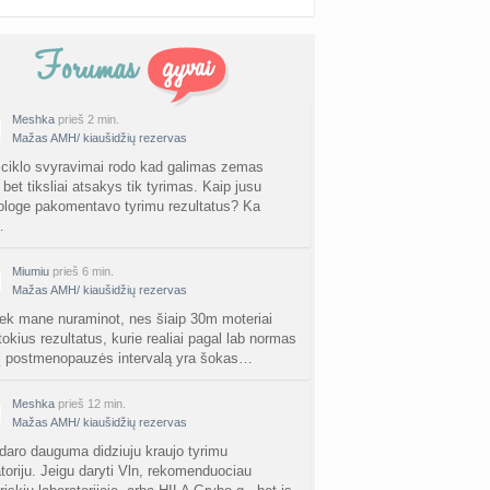
Meshka
prieš 2 min.
Mažas AMH/ kiaušidžių rezervas
 ciklo svyravimai rodo kad galimas zemas
bet tiksliai atsakys tik tyrimas. Kaip jusu
ologe pakomentavo tyrimu rezultatus? Ka
…
Miumiu
prieš 6 min.
Mažas AMH/ kiaušidžių rezervas
ek mane nuraminot, nes šiaip 30m moteriai
tokius rezultatus, kurie realiai pagal lab normas
 į postmenopauzės intervalą yra šokas…
Meshka
prieš 12 min.
Mažas AMH/ kiaušidžių rezervas
aro dauguma didziuju kraujo tyrimu
atoriju. Jeigu daryti Vln, rekomenduociau