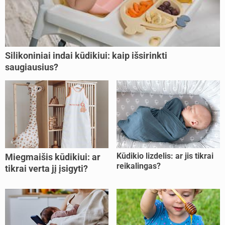
Silikoniniai indai kūdikiui: kaip išsirinkti
saugiausius?
Kūdikio lizdelis: ar jis tikrai
Miegmaišis kūdikiui: ar
reikalingas?
tikrai verta jį įsigyti?