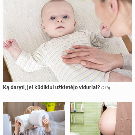
Ką daryti, jei kūdikiui užkietėjo viduriai?
(218)