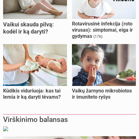
Rotavirusinė infekcija (roto
Vaikui skauda pilvą:
virusas): simptomai, eiga ir
kodėl ir ką daryti?
gydymas
(176)
Kūdikis viduriuoja: kas tai
Vaikų žarnyno mikrobiotos
lemia ir ką daryti tėvams?
ir imuniteto ryšys
Virškinimo balansas