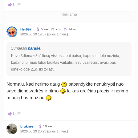
1
Reklama
Her997
5 sav.
7 m.
14 m.
2026.06.29 19:57 (prieš 1 mėn.)
Sundesol
parašė
:
Kovo 3diena <3 iš tiesų viskas labai baisu, trapu ir didelė nežinia,
kadangi pirmas labai lauktas vaikutis.. esu užsiregistravusi pas
ginekologę 21d, iki tol atr…
Normalu, kad nerimo daug
pabandykite nenukrypti nuo
savo dienotvarkės ir ritmo
laikas greičiau praeis ir nerimo
minčių bus mažiau
2
bruknes
10 sav.
2026.06.29 20:23 (prieš 1 mėn.)