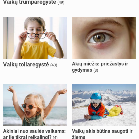
Vaikų trumparegystė
(49)
Akių miežis: priežastys ir
Vaikų toliaregystė
(43)
gydymas
(3)
Akiniai nuo saulės vaikams:
Vaikų akis būtina saugoti ir
ar jie tikrai reikalingi?
žiemą
(4)