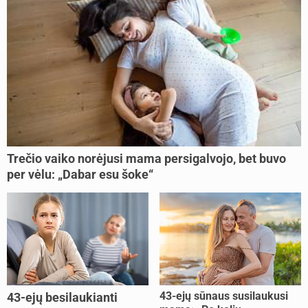
Trečio vaiko norėjusi mama persigalvojo, bet buvo
per vėlu: „Dabar esu šoke“
43-ejų sūnaus susilaukusi
43-ejų besilaukianti