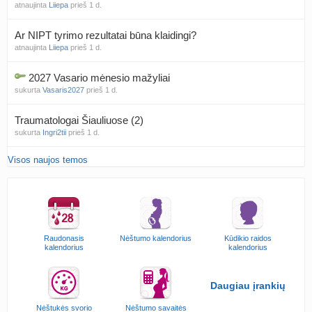
atnaujinta
Liiepa
prieš 1 d.
Ar NIPT tyrimo rezultatai būna klaidingi?
atnaujinta
Liiepa
prieš 1 d.
2027 Vasario mėnesio mažyliai
sukurta
Vasaris2027
prieš 1 d.
Traumatologai Šiauliuose (2)
sukurta
Ingri2tii
prieš 1 d.
Visos naujos temos
Čakru valymas
sukurta
siksnyteee
prieš 1 d.
Kęstutis Šklėrius
atnaujinta
gerdinas
prieš 1 d.
Raudonasis
Nėštumo kalendorius
Kūdikio raidos
Kovo mėnesio dvyniai
kalendorius
kalendorius
sukurta
AgnieskaAdele
prieš 1 d.
Daugiau įrankių
Anužis Jonas
atnaujinta
linikea223
prieš 2 d.
Nėštukės svorio
Nėštumo savaitės