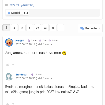
2027.03
,
gd2027.03
,
Stebėti
112
2
3
5
20
32
35
»
Komentuoti
Her997
5 sav.
7 m.
14 m.
2026.06.28 18:14 (prieš 1 mėn.)
Jungiamės, kam terminas kovo mėn
Sundesol
11 sav.
2026.06.28 18:55 (prieš 1 mėn.)
Sveikos, merginos, prieš kelias dienas sužinojau, kad turiu
tokį džiaugsmą jungtis prie 2027 kovinukų💕💕💕