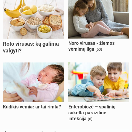
Noro virusas - žiemos
Roto virusas: ką galima
vėmimų liga
(50)
valgyti?
Kūdikis vemia: ar tai rimta?
Enterobiozė – spalinių
sukelta parazitinė
infekcija
(6)