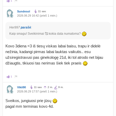
1
Sundesol
11 sav.
2026.06.29 16:42 (prieš 1 mėn.)
Her997
parašė
:
Kaip smagu! Sveikinimai 🥰 kokia data numatoma?
Kovo 3diena <3 iš tiesų viskas labai baisu, trapu ir didelė
nežinia, kadangi pirmas labai lauktas vaikutis.. esu
užsiregistravusi pas ginekologę 21d, iki tol atrodo net bijau
džiaugtis, tikiuosi tas nerimas šiek tiek praeis
1
Vikii90
11 sav.
2 m.
9 m.
2026.06.29 17:57 (prieš 1 mėn.)
Sveikos, jungiuosi prie jūsų
pagal mm terminas kovo 4d.