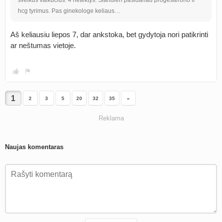
sveikus vaikučius. 4 netektys. Šiandien pasidariau progesterono ir
hcg tyrimus. Pas ginekologe keliaus…
Aš keliausiu liepos 7, dar ankstoka, bet gydytoja nori patikrinti
ar neštumas vietoje.
2
3
5
20
32
35
»
Reklama
Naujas komentaras