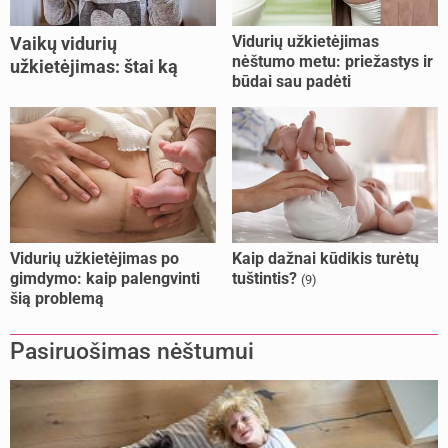
Vidurių užkietėjimas
Vaikų vidurių
nėštumo metu: priežastys ir
užkietėjimas: štai ką
būdai sau padėti
daryti
Vidurių užkietėjimas po
Kaip dažnai kūdikis turėtų
gimdymo: kaip palengvinti
tuštintis?
(9)
šią problemą
Pasiruošimas nėštumui