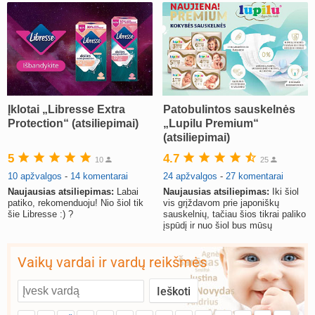
ŽPV (žmogaus papilomos virusas) (+3)
atnaujinta
Svaja1234
prieš 3 d.
Koks vienas kasdienis šeimos įprotis labiausiai pasiteisino? (2)
sukurta
TD asistentė
prieš 4 d.
Dažniausi klausimai apie cezario pjūvį (+2)
atnaujinta
Veronika99
prieš 4 d.
Įklotai „Libresse Extra
Patobulintos sauskelnės
Protection“ (atsiliepimai)
„Lupilu Premium“
lytinis brendimas (3)
(atsiliepimai)
sukurta
danguolyte
prieš 4 d.
5
4.7
10
25
10 apžvalgos
-
14 komentarai
24 apžvalgos
-
27 komentarai
TD testuotojos! (bendra tema)
atnaujinta
Karlitele
prieš 4 d.
Naujausias atsiliepimas:
Labai
Naujausias atsiliepimas:
Iki šiol
patiko, rekomenduoju! Nio šiol tik
vis grįždavom prie japoniškų
šie Libresse :) ?
sauskelnių, tačiau šios tikrai paliko
vaiko drabuziai (2)
įspūdį ir nuo šiol bus mūsų
sukurta
danguolyte
prieš 4 d.
pasirinkimas.
Vaikų vardai ir vardų reikšmės
Privatumo ribos (11)
sukurta
danguolyte
prieš 5 d.
Gelis „Anaftin® Baby“ dygstant dantukams (atsiliepimai) (4)