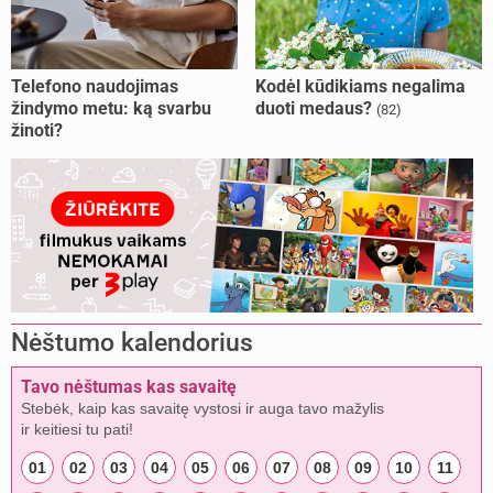
Telefono naudojimas
Kodėl kūdikiams negalima
žindymo metu: ką svarbu
duoti medaus?
(82)
žinoti?
Nėštumo kalendorius
Tavo nėštumas kas savaitę
Stebėk, kaip kas savaitę vystosi ir auga tavo mažylis
ir keitiesi tu pati!
01
02
03
04
05
06
07
08
09
10
11