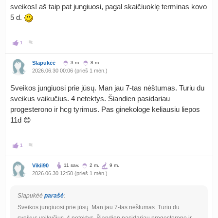
sveikos! aš taip pat jungiuosi, pagal skaičiuoklę terminas kovo
5 d.
1
Slapukėė
3 m.
8 m.
2026.06.30 00:06 (prieš 1 mėn.)
Sveikos jungiuosi prie jūsų. Man jau 7-tas nėštumas. Turiu du
sveikus vaikučius. 4 netektys. Šiandien pasidariau
progesterono ir hcg tyrimus. Pas ginekologe keliausiu liepos
11d 😊
1
Vikii90
11 sav.
2 m.
9 m.
2026.06.30 12:50 (prieš 1 mėn.)
Slapukėė
parašė
:
Sveikos jungiuosi prie jūsų. Man jau 7-tas nėštumas. Turiu du