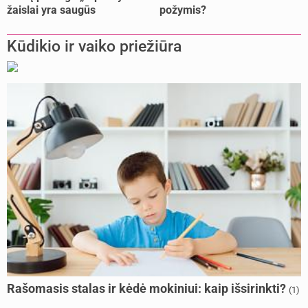
Nėštumo testai po OVITRELLE vartojimo
žaislai yra saugūs
požymis?
atnaujinta
VIn0na7
prieš 1 sav.
Kūdikio ir vaiko priežiūra
Ar galiu būti nėščia, jei nėštumo testas rodo antrą linija labai neryškiai? (+3)
atnaujinta
VIn0na7
prieš 1 sav.
Nesivystantis nėštumas (+2)
atnaujinta
Vanillaaa
prieš 1 sav.
Dviejų vaikų vienodi krikšto tėvai
atnaujinta
Mamasvajoja
prieš 1 sav.
Vaikų nerviniai tikai (+6)
atnaujinta
Beladela
prieš 1 sav.
Gimdymas Alytaus apskrities S. Kudirkos ligoninėje (+2)
atnaujinta
Džiaugsmas ir nerimas
prieš 1 sav.
Pasakis.lt - Šeimos skaitymo dienoraštis (3)
sukurta
Pasakis.lt
prieš 1 sav.
Rašomasis stalas ir kėdė mokiniui: kaip išsirinkti?
(1)
Kūdikiu baseinai Kaune (4)