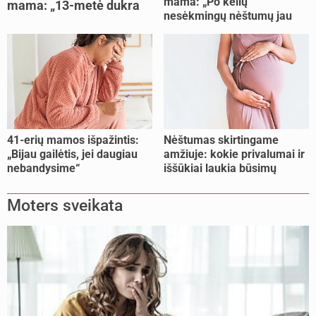
mama: „Po kelių
mama: „13-metė dukra
nesėkmingų nėštumų jau
pasakė, kad ją išdaviau“
buvome praradę viltį“
41-erių mamos išpažintis:
Nėštumas skirtingame
„Bijau gailėtis, jei daugiau
amžiuje: kokie privalumai ir
nebandysime“
iššūkiai laukia būsimų
mamų?
Moters sveikata