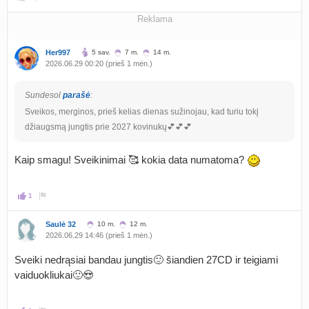
Reklama
Her997
5 sav.
7 m.
14 m.
2026.06.29 00:20 (prieš 1 mėn.)
Sundesol
parašė
:
Sveikos, merginos, prieš kelias dienas sužinojau, kad turiu tokį
džiaugsmą jungtis prie 2027 kovinukų💕💕💕
Kaip smagu! Sveikinimai 🥰 kokia data numatoma?
1
Saulė 32
10 m.
12 m.
2026.06.29 14:46 (prieš 1 mėn.)
Sveiki nedrąsiai bandau jungtis🙂 šiandien 27CD ir teigiami
vaiduokliukai🙂😍