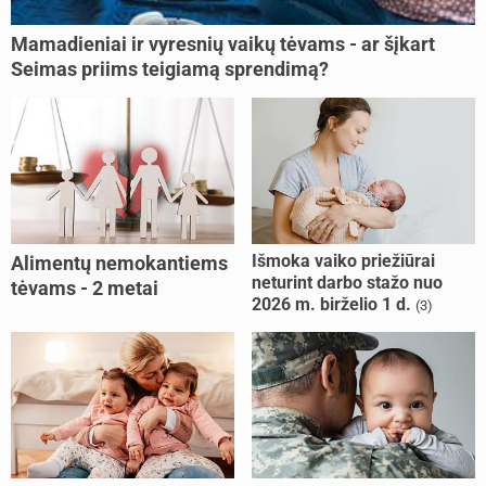
Mamadieniai ir vyresnių vaikų tėvams - ar šįkart
Seimas priims teigiamą sprendimą?
Išmoka vaiko priežiūrai
Alimentų nemokantiems
neturint darbo stažo nuo
tėvams - 2 metai
2026 m. birželio 1 d.
(3)
kalėjimo