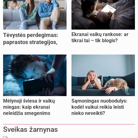
Ekranai vaikų rankose: ar
Tėvystės perdegimas:
tikrai tai – tik blogis?
paprastos strategijos,
padedančios atgauti
jėgas
Mėlynoji šviesa ir vaikų
Sąmoningas nuobodulys:
miegas: kaip ekranai
kodėl vaikui reikia leisti
neleidžia smegenims
nieko neveikti?
pailsėti?
Sveikas žarnynas