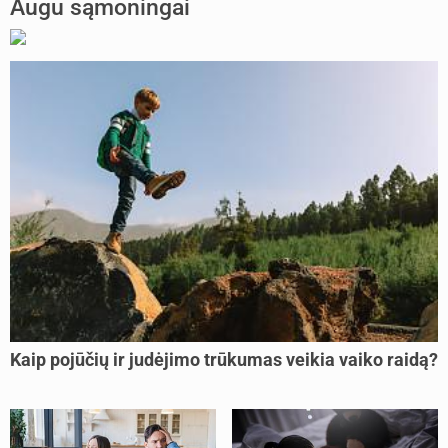
Augu sąmoningai
Kaip pojūčių ir judėjimo trūkumas veikia vaiko raidą?