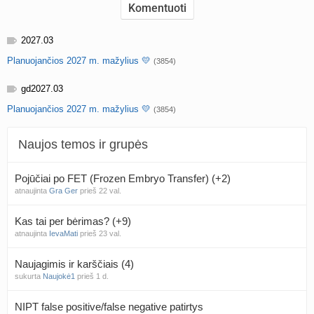
2027.03
Planuojančios 2027 m. mažylius 💛
(3854)
gd2027.03
Planuojančios 2027 m. mažylius 💛
(3854)
Naujos temos ir grupės
Pojūčiai po FET (Frozen Embryo Transfer) (+2)
atnaujinta
Gra Ger
prieš 22 val.
Kas tai per bėrimas? (+9)
atnaujinta
IevaMati
prieš 23 val.
Naujagimis ir karščiais (4)
sukurta
Naujokė1
prieš 1 d.
NIPT false positive/false negative patirtys