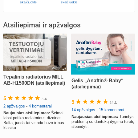
skaičiuoklė
skaičiuoklė
Valdorfo mokyklos
sukurta
babarikė
prieš 2 d.
Atsiliepimai ir apžvalgos
Gražiausi, rečiausi berniukų vardai :)
atnaujinta
Nerea
prieš 2 d.
Crinone gelio (progesterono) naudojimas
atnaujinta
Agne.baronaite
prieš 2 d.
Perspėjimas dėl pardavėjo „Mantvis“
sukurta
Soliaris73
prieš 2 d.
Tepalinis radiatorius MILL
Gelis „Anaftin® Baby“
AB-H1500DN (atsiliepimai)
Kaip renkatės vaikų vardus: reikšmė, skambesys ar šeimos tradicija? (4)
(atsiliepimai)
sukurta
TD asistentė
prieš 3 d.
5
3
5
Skydliaukės hipotirozė ir nėštumas (+3)
14
2 apžvalgos
-
4 komentarai
atnaujinta
Šviesa777
prieš 3 d.
14 apžvalgos
-
15 komentarai
Naujausias atsiliepimas:
Šeimai
Naujausias atsiliepimas:
Turintys
labai patiko radiatoriaus dizainas.
Gijimas po hemorojaus operacijos
problemų su dantukų dygimu turėtų
Balta, juoda tai visada buvo ir bus
išbandyti.
klasika.
atnaujinta
Rasa Gal
prieš 3 d.