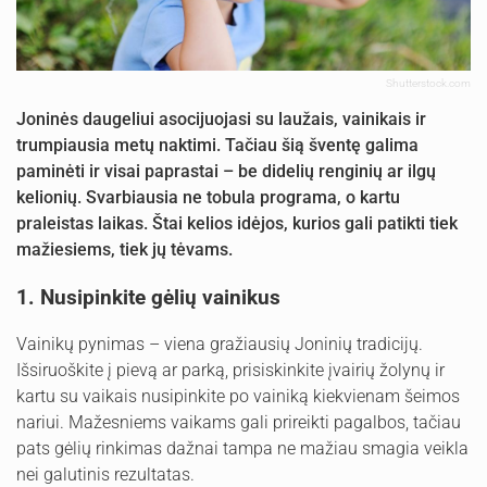
Shutterstock.com
Joninės daugeliui asocijuojasi su laužais, vainikais ir
trumpiausia metų naktimi. Tačiau šią šventę galima
paminėti ir visai paprastai – be didelių renginių ar ilgų
kelionių. Svarbiausia ne tobula programa, o kartu
praleistas laikas. Štai kelios idėjos, kurios gali patikti tiek
mažiesiems, tiek jų tėvams.
1. Nusipinkite gėlių vainikus
Vainikų pynimas – viena gražiausių Joninių tradicijų.
Išsiruoškite į pievą ar parką, prisiskinkite įvairių žolynų ir
kartu su vaikais nusipinkite po vainiką kiekvienam šeimos
nariui. Mažesniems vaikams gali prireikti pagalbos, tačiau
pats gėlių rinkimas dažnai tampa ne mažiau smagia veikla
nei galutinis rezultatas.