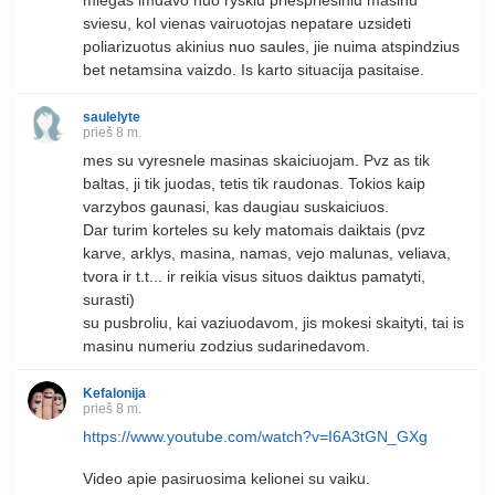
sviesu, kol vienas vairuotojas nepatare uzsideti
poliarizuotus akinius nuo saules, jie nuima atspindzius
bet netamsina vaizdo. Is karto situacija pasitaise.
saulelyte
prieš 8 m.
mes su vyresnele masinas skaiciuojam. Pvz as tik
baltas, ji tik juodas, tetis tik raudonas. Tokios kaip
varzybos gaunasi, kas daugiau suskaiciuos.
Dar turim korteles su kely matomais daiktais (pvz
karve, arklys, masina, namas, vejo malunas, veliava,
tvora ir t.t... ir reikia visus situos daiktus pamatyti,
surasti)
su pusbroliu, kai vaziuodavom, jis mokesi skaityti, tai is
masinu numeriu zodzius sudarinedavom.
Kefalonija
prieš 8 m.
https://www.youtube.com/watch?v=I6A3tGN_GXg
Video apie pasiruosima kelionei su vaiku.