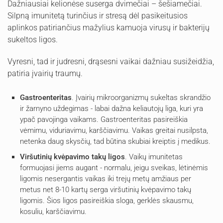
Dažniausiai kelionėse suserga dvimečiai – šešiamečiai.
Silpną imunitetą turinčius ir stresą dėl pasikeitusios
aplinkos patiriančius mažylius kamuoja virusų ir bakterijų
sukeltos ligos.
Vyresni, tad ir judresni, drąsesni vaikai dažniau susižeidžia,
patiria įvairių traumų.
Gastroenteritas
. Įvairių mikroorganizmų sukeltas skrandžio
ir žarnyno uždegimas - labai dažna keliautojų liga, kuri yra
ypač pavojinga vaikams. Gastroenteritas pasireiškia
vėmimu, viduriavimu, karščiavimu. Vaikas greitai nusilpsta,
netenka daug skysčių, tad būtina skubiai kreiptis į medikus.
Viršutinių kvėpavimo takų ligos
. Vaikų imunitetas
formuojasi jiems augant - normalu, jeigu sveikas, lėtinėmis
ligomis nesergantis vaikas iki trejų metų amžiaus per
metus net 8-10 kartų serga viršutinių kvėpavimo takų
ligomis. Šios ligos pasireiškia sloga, gerklės skausmu,
kosuliu, karščiavimu.