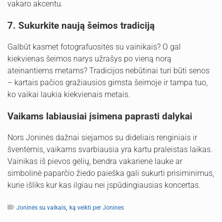
vakaro akcentu.
7. Sukurkite naują šeimos tradiciją
Galbūt kasmet fotografuositės su vainikais? O gal
kiekvienas šeimos narys užrašys po vieną norą
ateinantiems metams? Tradicijos nebūtinai turi būti senos
– kartais pačios gražiausios gimsta šeimoje ir tampa tuo,
ko vaikai laukia kiekvienais metais.
Vaikams labiausiai įsimena paprasti dalykai
Nors Joninės dažnai siejamos su dideliais renginiais ir
šventėmis, vaikams svarbiausia yra kartu praleistas laikas.
Vainikas iš pievos gėlių, bendra vakarienė lauke ar
simbolinė paparčio žiedo paieška gali sukurti prisiminimus,
kurie išliks kur kas ilgiau nei įspūdingiausias koncertas.
,
Joninės su vaikais
ką veikti per Jonines