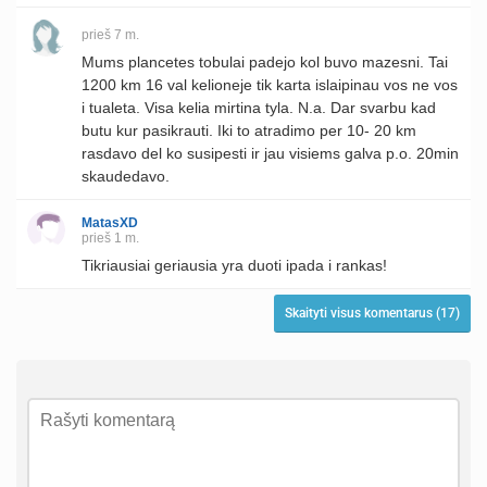
prieš 7 m.
Mums plancetes tobulai padejo kol buvo mazesni. Tai
1200 km 16 val kelioneje tik karta islaipinau vos ne vos
i tualeta. Visa kelia mirtina tyla. N.a. Dar svarbu kad
butu kur pasikrauti. Iki to atradimo per 10- 20 km
rasdavo del ko susipesti ir jau visiems galva p.o. 20min
skaudedavo.
MatasXD
prieš 1 m.
Tikriausiai geriausia yra duoti ipada i rankas!
Skaityti visus komentarus (17)