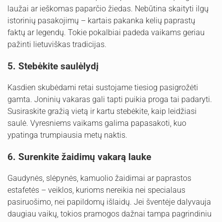
laužai ar ieškomas paparčio žiedas. Nebūtina skaityti ilgų
istorinių pasakojimų – kartais pakanka kelių paprastų
faktų ar legendų. Tokie pokalbiai padeda vaikams geriau
pažinti lietuviškas tradicijas.
5. Stebėkite saulėlydį
Kasdien skubėdami retai sustojame tiesiog pasigrožėti
gamta. Joninių vakaras gali tapti puikia proga tai padaryti.
Susiraskite gražią vietą ir kartu stebėkite, kaip leidžiasi
saulė. Vyresniems vaikams galima papasakoti, kuo
ypatinga trumpiausia metų naktis.
6. Surenkite žaidimų vakarą lauke
Gaudynės, slėpynės, kamuolio žaidimai ar paprastos
estafetės – veiklos, kurioms nereikia nei specialaus
pasiruošimo, nei papildomų išlaidų. Jei šventėje dalyvauja
daugiau vaikų, tokios pramogos dažnai tampa pagrindiniu