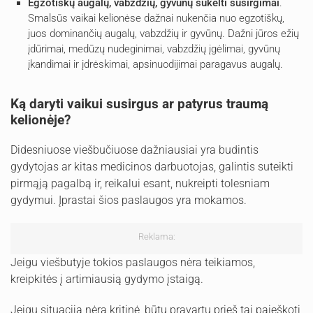
Egzotiškų augalų, vabzdžių, gyvūnų sukelti susirgimai
.
Smalsūs vaikai kelionėse dažnai nukenčia nuo egzotiškų,
juos dominančių augalų, vabzdžių ir gyvūnų. Dažni jūros ežių
įdūrimai, medūzų nudeginimai, vabzdžių įgėlimai, gyvūnų
įkandimai ir įdrėskimai, apsinuodijimai paragavus augalų.
Ką daryti vaikui susirgus ar patyrus traumą
kelionėje?
Didesniuose viešbučiuose dažniausiai yra budintis
gydytojas ar kitas medicinos darbuotojas, galintis suteikti
pirmąją pagalbą ir, reikalui esant, nukreipti tolesniam
gydymui. Įprastai šios paslaugos yra mokamos.
Reklama:
Jeigu viešbutyje tokios paslaugos nėra teikiamos,
kreipkitės į artimiausią gydymo įstaigą.
Jeigu situacija nėra kritinė, būtų pravartu prieš tai paieškoti