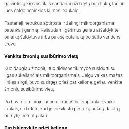
gaivintis gėrimais tik iš sandariai uždarytų buteliukų, tačiau
juos šaldo neaiškios kilmės ledukais.
Pastarieji netrukus aptirpsta ir žalingi mikroorganizmai
patenka į gėrimą. Keliaudami gėrimus geriau atšaldykite
palaikę šaldytuve arba pakišę buteliuką po šalto vandens
srove.
Venkite žmonių susibūrimo vietų
Kuo daugiau žmonių, tuo didesnė tikimybė susidurti su
ligas sukeliančiais mikroorganizmais. Jeigu vaikas mažas,
linkęs sirgti, buvo susirgęs prieš pat kelionę, geriau venkite
žmonių susibūrimo vietų.
Po buvimo minioje, būtinai kruopščiai nuplaukite vaiko
rankas, stebėkite, kad jis nesikištų pirštukų ar kitų daiktų į
burnytę, netrintų akių.
Pasiskiepykite prieš kelionę