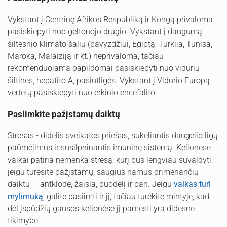
Vykstant į Centrinę Afrikos Respubliką ir Kongą privaloma
pasiskiepyti nuo geltonojo drugio. Vykstant į daugumą
šiltesnio klimato šalių (pavyzdžiui, Egiptą, Turkiją, Tunisą,
Maroką, Malaiziją ir kt.) neprivaloma, tačiau
rekomenduojama papildomai pasiskiepyti nuo vidurių
šiltinės, hepatito A, pasiutligės. Vykstant į Vidurio Europą
vertėtų pasiskiepyti nuo erkinio encefalito.
Pasiimkite pažįstamų daiktų
Stresas - didelis sveikatos priešas, sukeliantis daugelio ligų
paūmėjimus ir susilpninantis imuninę sistemą. Kelionėse
vaikai patiria nemenką stresą, kurį bus lengviau suvaldyti,
jeigu turėsite pažįstamų, saugius namus primenančių
daiktų — antklodę, žaislą, puodelį ir pan. Jeigu
vaikas turi
mylimuką
, galite pasiimti ir jį, tačiau turėkite mintyje, kad
dėl įspūdžių gausos kelionėse jį pamesti yra didesnė
tikimybė.