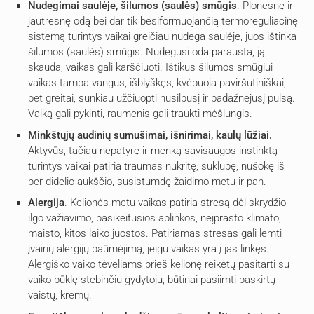
Nudegimai saulėje, šilumos (saulės) smūgis
. Plonesnę ir
jautresnę odą bei dar tik besiformuojančią termoreguliacinę
sistemą turintys vaikai greičiau nudega saulėje, juos ištinka
šilumos (saulės) smūgis. Nudegusi oda parausta, ją
skauda, vaikas gali karščiuoti. Ištikus šilumos smūgiui
vaikas tampa vangus, išblyškęs, kvėpuoja paviršutiniškai,
bet greitai, sunkiau užčiuopti nusilpusį ir padažnėjusį pulsą.
Vaiką gali pykinti, raumenis gali traukti mėšlungis.
Minkštųjų audinių sumušimai, išnirimai, kaulų lūžiai.
Aktyvūs, tačiau nepatyrę ir menką savisaugos instinktą
turintys vaikai patiria traumas nukritę, suklupę, nušokę iš
per didelio aukščio, susistumdę žaidimo metu ir pan.
Alergija
. Kelionės metu vaikas patiria stresą dėl skrydžio,
ilgo važiavimo, pasikeitusios aplinkos, neįprasto klimato,
maisto, kitos laiko juostos. Patiriamas stresas gali lemti
įvairių alergijų paūmėjimą, jeigu vaikas yra į jas linkęs.
Alergiško vaiko tėveliams prieš kelionę reikėtų pasitarti su
vaiko būklę stebinčiu gydytoju, būtinai pasiimti paskirtų
vaistų, kremų.