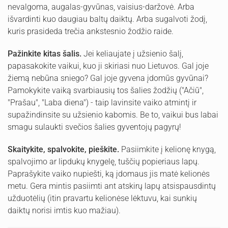
nevalgoma, augalas-gyvūnas, vaisius-daržovė. Arba
išvardinti kuo daugiau baltų daiktų. Arba sugalvoti žodį,
kuris prasideda trečia ankstesnio žodžio raide.
Pažinkite kitas šalis.
Jei keliaujate į užsienio šalį,
papasakokite vaikui, kuo ji skiriasi nuo Lietuvos. Gal joje
žiemą nebūna sniego? Gal joje gyvena įdomūs gyvūnai?
Pamokykite vaiką svarbiausių tos šalies žodžių ("Ačiū",
"Prašau", "Laba diena") - taip lavinsite vaiko atmintį ir
supažindinsite su užsienio kabomis. Be to, vaikui bus labai
smagu sulaukti svečios šalies gyventojų pagyrų!
Skaitykite, spalvokite, pieškite.
Pasiimkite į kelionę knygą,
spalvojimo ar lipdukų knygelę, tuščių popieriaus lapų.
Paprašykite vaiko nupiešti, ką įdomaus jis matė kelionės
metu. Gera mintis pasiimti ant atskirų lapų atsispausdintų
užduotėlių (itin pravartu kelionėse lėktuvu, kai sunkių
daiktų norisi imtis kuo mažiau).