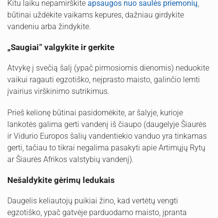
Kitu laiku nepamirškite
apsaugos nuo saulės priemonių
,
būtinai uždėkite vaikams kepures, dažniau girdykite
vandeniu arba žindykite.
„Saugiai“ valgykite ir gerkite
Atvykę į svečią šalį (ypač pirmosiomis dienomis) neduokite
vaikui ragauti egzotiško, neįprasto maisto, galinčio lemti
įvairius virškinimo sutrikimus.
Prieš kelionę būtinai pasidomėkite, ar šalyje, kurioje
lankotės galima gerti vandenį iš čiaupo (daugelyje Šiaurės
ir Vidurio Europos šalių vandentiekio vanduo yra tinkamas
gerti, tačiau to tikrai negalima pasakyti apie Artimųjų Rytų
ar Šiaurės Afrikos valstybių vandenį).
Nešaldykite gėrimų ledukais
Daugelis keliautojų puikiai žino, kad vertėtų vengti
egzotiško, ypač gatvėje parduodamo maisto, įpranta