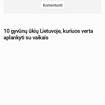
10 gyvūnų ūkių Lietuvoje, kuriuos verta
aplankyti su vaikais
Autorius: tevu-darzelis.lt