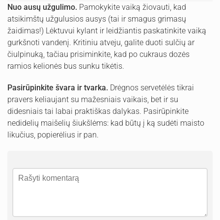
Nuo ausų užgulimo.
Pamokykite vaiką žiovauti, kad
atsikimštų užgulusios ausys (tai ir smagus grimasų
žaidimas!) Lėktuvui kylant ir leidžiantis paskatinkite vaiką
gurkšnoti vandenį. Kritiniu atveju, galite duoti sulčių ar
čiulpinuką, tačiau prisiminkite, kad po cukraus dozės
ramios kelionės bus sunku tikėtis.
Pasirūpinkite švara ir tvarka.
Drėgnos servetėlės tikrai
pravers keliaujant su mažesniais vaikais, bet ir su
didesniais tai labai praktiškas dalykas. Pasirūpinkite
nedidelių maišelių šiukšlėms: kad būtų į ką sudėti maisto
likučius, popierėlius ir pan.