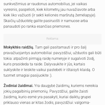
sunkvežimius ar raudonus automobilius, jei vaikas
vyresnis, paspėlioti, kiek kilometrų jau nuvažiavote arba
kiek liko važiuoti (ir sekti kelionės maršrutą žemėlapyje).
Skaičių užduotėlę galite pasiruošti ir namuose arba
panaudoti po ranka esančias priemones.
Reklama:
Mokykitės raidžių.
Tam gali pasitarnauti ir pro šalį
pravažiuojantys automobiliai: pavyzdžiui, užduotis gali būti
tokia: atpažinti pirmąją raidę numeryje ir sugalvoti žodį,
kuris prasideda ta raide. Dalyvaukite ir jūs, kartais
suklyskite ir leiskite vaikui pastebėti ir ištaisyti klaidą. O
tuomet smagiai pasijuokite :).
Žodiniai žaidimai.
Yra daugybė žaidimų, kuriems nereikia
jokių pagalbinių priemonių. Pavyzdžiui, galite žaisti
žaidimą, kurio esmė yra pasakyti, kuriai daiktų grupei
priklauso vienas ar kitas žodis, pavyzdžiui: valgoma-