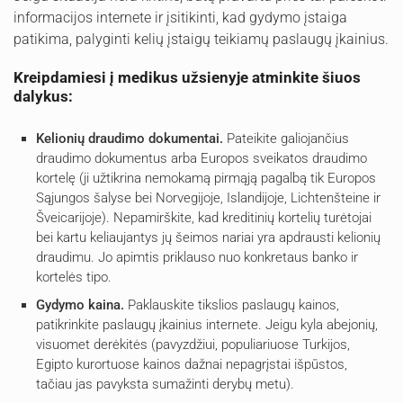
informacijos internete ir įsitikinti, kad gydymo įstaiga
patikima, palyginti kelių įstaigų teikiamų paslaugų įkainius.
Kreipdamiesi į medikus užsienyje atminkite šiuos
dalykus:
Kelionių draudimo dokumentai.
Pateikite galiojančius
draudimo dokumentus arba Europos sveikatos draudimo
kortelę (ji užtikrina nemokamą pirmąją pagalbą tik Europos
Sąjungos šalyse bei Norvegijoje, Islandijoje, Lichtenšteine ir
Šveicarijoje). Nepamirškite, kad kreditinių kortelių turėtojai
bei kartu keliaujantys jų šeimos nariai yra apdrausti kelionių
draudimu. Jo apimtis priklauso nuo konkretaus banko ir
kortelės tipo.
Gydymo kaina.
Paklauskite tikslios paslaugų kainos,
patikrinkite paslaugų įkainius internete. Jeigu kyla abejonių,
visuomet derėkitės (pavyzdžiui, populiariuose Turkijos,
Egipto kurortuose kainos dažnai nepagrįstai išpūstos,
tačiau jas pavyksta sumažinti derybų metu).