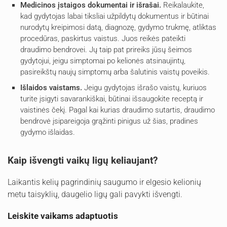
Medicinos įstaigos dokumentai ir išrašai.
Reikalaukite,
kad gydytojas labai tiksliai užpildytų dokumentus ir būtinai
nurodytų kreipimosi datą, diagnozę, gydymo trukmę, atliktas
procedūras, paskirtus vaistus. Juos reikės pateikti
draudimo bendrovei. Jų taip pat prireiks jūsų šeimos
gydytojui, jeigu simptomai po kelionės atsinaujintų,
pasireikštų naujų simptomų arba šalutinis vaistų poveikis.
Išlaidos vaistams.
Jeigu gydytojas išrašo vaistų, kuriuos
turite įsigyti savarankiškai, būtinai išsaugokite receptą ir
vaistinės čekį. Pagal kai kurias draudimo sutartis, draudimo
bendrovė įsipareigoja grąžinti pinigus už šias, pradines
gydymo išlaidas.
Kaip išvengti vaikų ligų keliaujant?
Laikantis kelių pagrindinių saugumo ir elgesio kelionių
metu taisyklių, daugelio ligų gali pavykti išvengti.
Leiskite vaikams adaptuotis