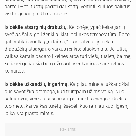
darželį – tai turėtų padėti dar kartą įvertinti, kuriuos daiktus
vis tik geriau palikti namuose.
Įsidėkite atsarginių drabužių.
Kelionėje, ypač keliaujant į
svečias šalis, gali ženkliai kisti aplinkos temperatūra. Be to,
gali nutikti smulkių „nelaimių“. Tam atvejui įsidėkite
drabužėlių atsargai, o vaikus renkite sluoksniais. Jei Jūsų
vaikas kartais padaro į kelnes arba turi viešų tualetų baimę,
kelionei geriausia būtų užmauti vienkartines sauskelnes
kelnaites.
Įsidėkite užkandžių ir gėrimų.
Kaip jau minėta, užkandžiai
bus savotiška pramoga, kuri trumpam užims vaiką. Nuo
saldumynų verčiau susilaikyti: per didelis energijos kiekis
tuo metu, kai vaikas turėtų išsėdėti kuo ramiau kuo ilgesnį
laiką, yra prasta mintis.
Reklama: