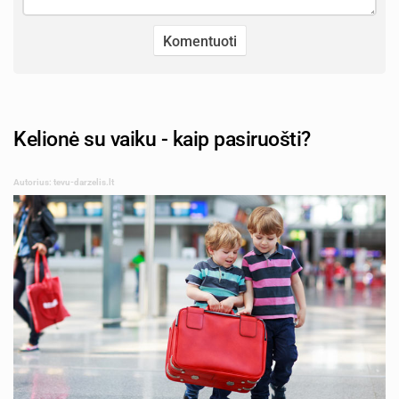
Kelionė su vaiku - kaip pasiruošti?
Autorius: tevu-darzelis.lt