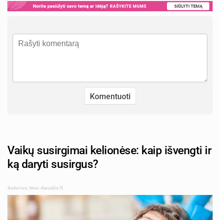
Vaikų susirgimai kelionėse: kaip išvengti ir
ką daryti susirgus?
Autorius: tevu-darzelis.lt