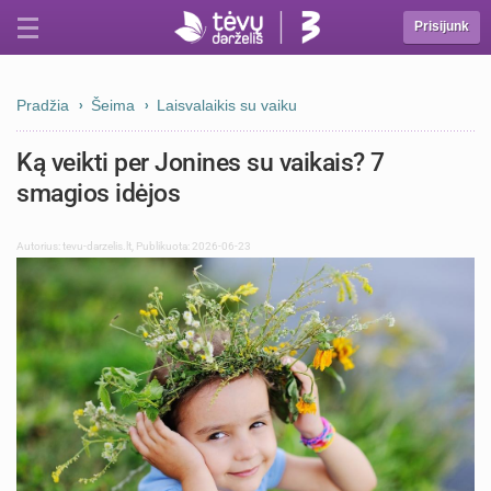
Prisijunk
Pradžia
Šeima
Laisvalaikis su vaiku
Ką veikti per Jonines su vaikais? 7
smagios idėjos
Autorius:
tevu-darzelis.lt
,
Publikuota: 2026-06-23