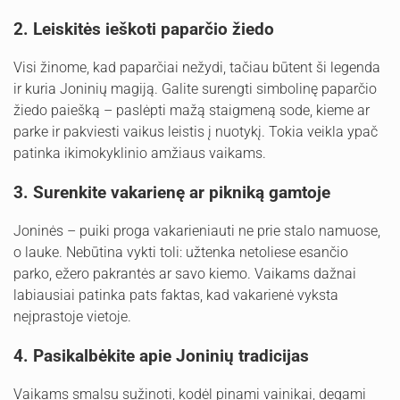
2. Leiskitės ieškoti paparčio žiedo
Visi žinome, kad paparčiai nežydi, tačiau būtent ši legenda
ir kuria Joninių magiją. Galite surengti simbolinę paparčio
žiedo paiešką – paslėpti mažą staigmeną sode, kieme ar
parke ir pakviesti vaikus leistis į nuotykį. Tokia veikla ypač
patinka ikimokyklinio amžiaus vaikams.
3. Surenkite vakarienę ar pikniką gamtoje
Joninės – puiki proga vakarieniauti ne prie stalo namuose,
o lauke. Nebūtina vykti toli: užtenka netoliese esančio
parko, ežero pakrantės ar savo kiemo. Vaikams dažnai
labiausiai patinka pats faktas, kad vakarienė vyksta
neįprastoje vietoje.
4. Pasikalbėkite apie Joninių tradicijas
Vaikams smalsu sužinoti, kodėl pinami vainikai, degami