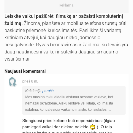
Reklama:
Leiskite vaikui pažiūrėti filmuką ar pažaisti kompiuterinį
žaidimą.
Žinoma, planšetė ar mobilus telefonas turėtų būti
paskutinė priemonė, kurios imsitės. Pasilikite šį variantą
kritiniam atvejui, kai daugiau nieko įdomesnio
nesugalvosite. Gyvas bendravimas ir žaidimai su tėvais yra
daug naudingesni vaikui ir suteikia daugiau smagumo
visai šeimai.
Naujausi komentarai
prieš 8 m.
Kefalonija
parašė
:
Mes masina tokiu dideliu atstumu nesame vaziave, bet
nemazai skraidome. Aisku lektuve vel kitaip, kol maista
isdalina, kol palesioja vaikai to maisto, kol siuksles …
Stengiuosi pries kelione buti nepersidirbusi (ilgiau
pamiegoti vaikai dar niekad neleido
). O taip
miegas imdavo nuo ryskiu priespriesiniu masinu