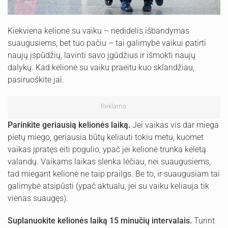
Kiekviena kelionė su vaiku – nedidelis išbandymas
suaugusiems, bet tuo pačiu – tai galimybė vaikui patirti
naujų įspūdžių, lavinti savo įgūdžius ir išmokti naujų
dalykų. Kad kelionė su vaiku praeitu kuo sklandžiau,
pasiruoškite jai.
Reklama:
Parinkite geriausią kelionės laiką.
Jei vaikas vis dar miega
pietų miego, geriausia būtų keliauti tokiu metu, kuomet
vaikas įpratęs eiti pogulio, ypač jei kelionė trunka keletą
valandų. Vaikams laikas slenka lėčiau, nei suaugusiems,
tad miegant kelionė ne taip prailgs. Be to, ir suaugusiam tai
galimybė atsipūsti (ypač aktualu, jei su vaiku keliauja tik
vienas suaugęs).
Suplanuokite kelionės laiką 15 minučių intervalais.
Turint