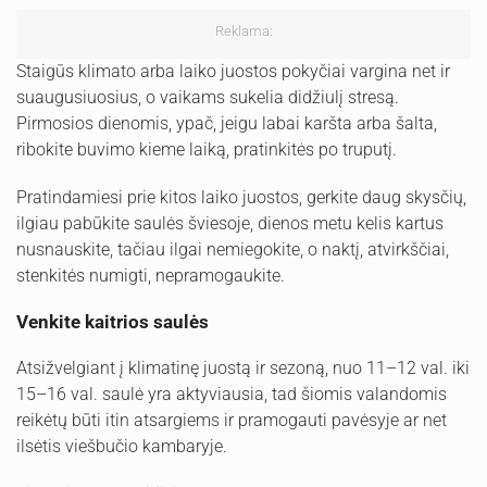
Reklama:
Staigūs klimato arba laiko juostos pokyčiai vargina net ir
suaugusiuosius, o vaikams sukelia didžiulį stresą.
Pirmosios dienomis, ypač, jeigu labai karšta arba šalta,
ribokite buvimo kieme laiką, pratinkitės po truputį.
Pratindamiesi prie kitos laiko juostos, gerkite daug skysčių,
ilgiau pabūkite saulės šviesoje, dienos metu kelis kartus
nusnauskite, tačiau ilgai nemiegokite, o naktį, atvirkščiai,
stenkitės numigti, nepramogaukite.
Venkite kaitrios saulės
Atsižvelgiant į klimatinę juostą ir sezoną, nuo 11–12 val. iki
15–16 val. saulė yra aktyviausia, tad šiomis valandomis
reikėtų būti itin atsargiems ir pramogauti pavėsyje ar net
ilsėtis viešbučio kambaryje.