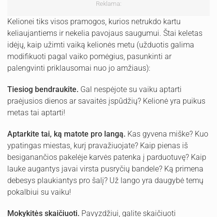
Reklama:
Kelionei tiks visos pramogos, kurios netrukdo kartu
keliaujantiems ir nekelia pavojaus saugumui. Štai keletas
idėjų, kaip užimti vaiką kelionės metu (užduotis galima
modifikuoti pagal vaiko pomėgius, pasunkinti ar
palengvinti priklausomai nuo jo amžiaus):
Tiesiog bendraukite.
Gal nespėjote su vaiku aptarti
praėjusios dienos ar savaitės įspūdžių? Kelionė yra puikus
metas tai aptarti!
Aptarkite tai, ką matote pro langą.
Kas gyvena miške? Kuo
ypatingas miestas, kurį pravažiuojate? Kaip pienas iš
besiganančios pakelėje karvės patenka į parduotuvę? Kaip
lauke augantys javai virsta pusryčių bandele? Ką primena
debesys plaukiantys pro šalį? Už lango yra daugybė temų
pokalbiui su vaiku!
Mokykitės skaičiuoti.
Pavyzdžiui, galite skaičiuoti