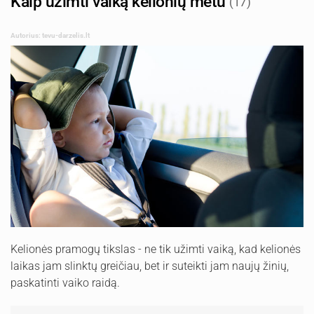
Kaip užimti vaiką kelionių metu
(17)
Autorius: tevu-darzelis.lt
Kelionės pramogų tikslas - ne tik užimti vaiką, kad kelionės
laikas jam slinktų greičiau, bet ir suteikti jam naujų žinių,
paskatinti vaiko raidą.