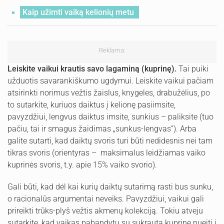
Kaip užimti vaiką kelionių metu
Reklama:
Leiskite vaikui krautis savo lagaminą (kuprinę).
Tai puiki
užduotis savarankiškumo ugdymui. Leiskite vaikui pačiam
atsirinkti norimus vežtis žaislus, knygeles, drabužėlius, po
to sutarkite, kuriuos daiktus į kelionę pasiimsite,
pavyzdžiui, lengvus daiktus imsite, sunkius – paliksite (tuo
pačiu, tai ir smagus žaidimas „sunkus-lengvas“). Arba
galite sutarti, kad daiktų svoris turi būti nedidesnis nei tam
tikras svoris (orientyras – maksimalus leidžiamas vaiko
kuprinės svoris, t.y. apie 15% vaiko svorio).
Gali būti, kad dėl kai kurių daiktų sutarimą rasti bus sunku,
o racionalūs argumentai neveiks. Pavyzdžiui, vaikui gali
prireikti trūks-plyš vežtis akmenų kolekciją. Tokiu atveju
sutarkite, kad vaikas pabandytų su sukrauta kuprine nueiti į