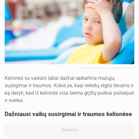
Ermolaev Alexander | Shutterstock.com
Keliones su vaikais labai dažnai apkartina mažųjų
susirgimai ir traumos. Kokie jie, kaip reikėtų elgtis tėvams ir
ką daryti, kad iš kelionės visa šeima grįžtų puikiai pailsėjusi
ir sveika.
Dažniausi vaikų susirgimai ir traumos kelionėse
Reklama: