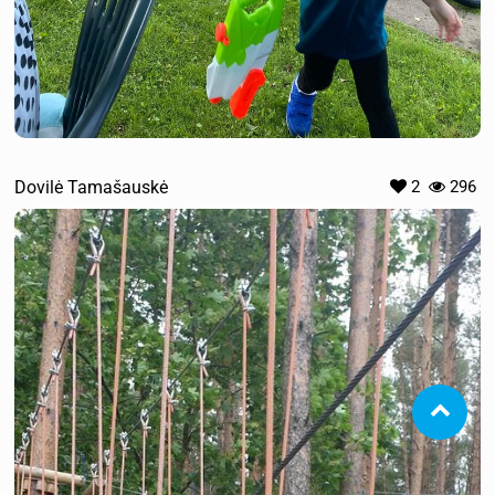
Dovilė Tamašauskė
2
296