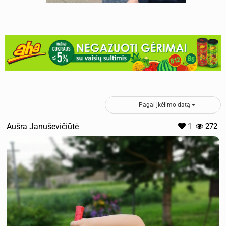
Pagal įkėlimo datą
Aušra Januševičiūtė
1
272