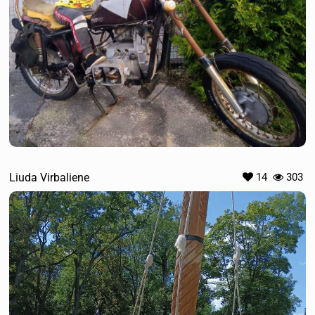
Liuda Virbaliene
14
303