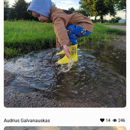
Audrius Galvanauskas
14
246