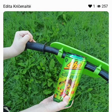
Edita Kričenaitė
1
257