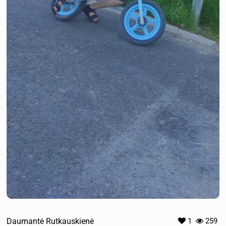
Daumantė Rutkauskienė
1
259