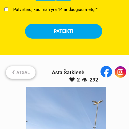
Patvirtinu, kad man yra 14 ar daugiau metų.*
‹
Asta Šatkienė
ATGAL
2
292