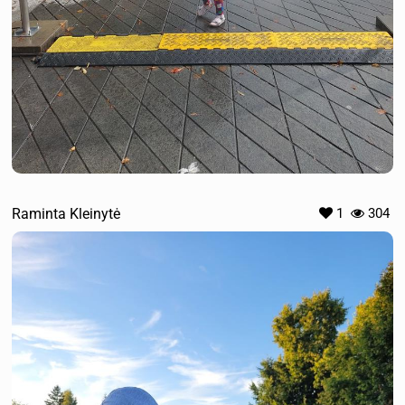
Raminta Kleinytė
1
304