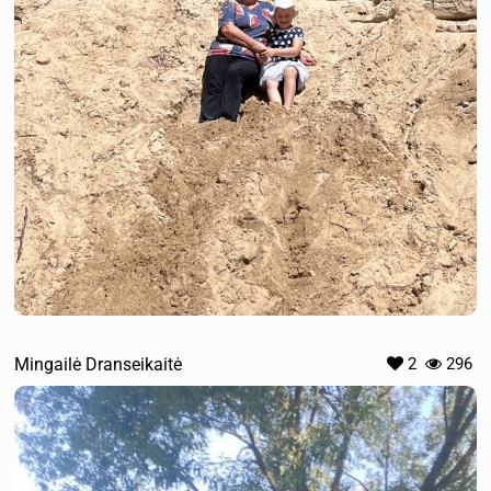
Mingailė Dranseikaitė
2
296