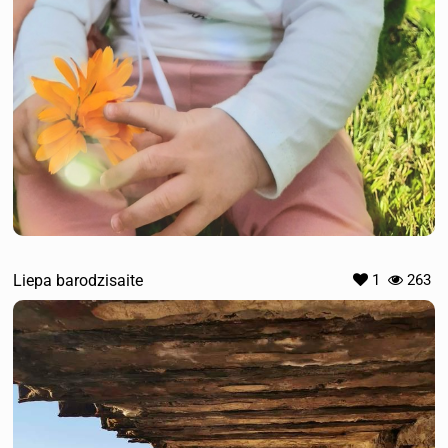
Liepa barodzisaite
1
263