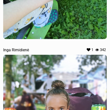
Inga Rimidienė
1
342