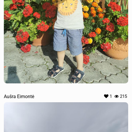
Aušra Eimontė
1
215