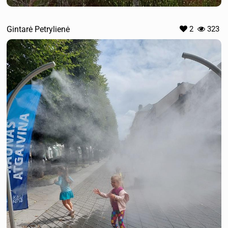
Gintarė Petrylienė
2
323