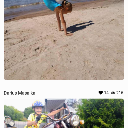
Darius Masalka
14
216