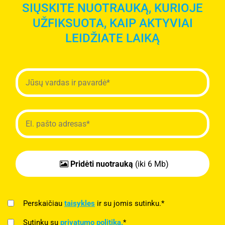
SIŲSKITE NUOTRAUKĄ, KURIOJE
UŽFIKSUOTA, KAIP AKTYVIAI
LEIDŽIATE LAIKĄ
Pridėti nuotrauką
(iki 6 Mb)
Perskaičiau
taisykles
ir su jomis sutinku.*
Sutinku su
privatumo politika.
*