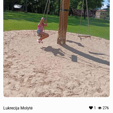
Lukrecija Molytė
1
276