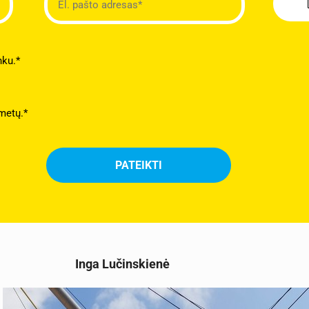
nku.*
metų.*
Inga Lučinskienė