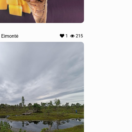
 Eimontė
1
215