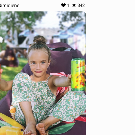
Rimidienė
1
342