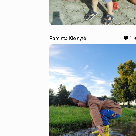
Raminta Kleinytė
1