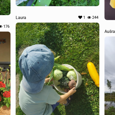
Laura
1
244
176
Aušra