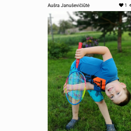
Aušra Januševičiūtė
1