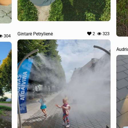
Gintarė Petrylienė
2
323
304
Audri