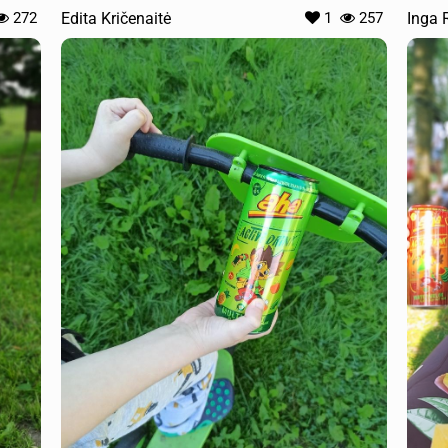
272
Edita Kričenaitė
1
257
Inga 