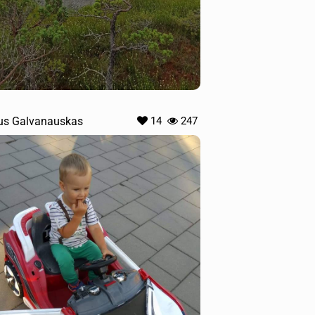
us Galvanauskas
14
247