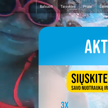
Balsuoti
Taisyklės
Prizai
Laim