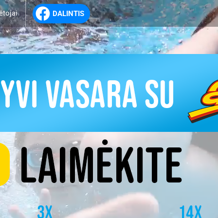
ėtojai
DALINTIS