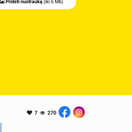
Pridėti nuotrauką
(iki 6 Mb)
7
270