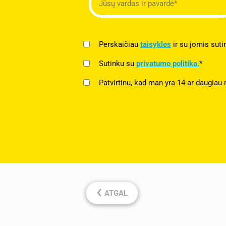
Perskaičiau
taisykles
ir su jomis suti
Sutinku su
privatumo politika.
*
Patvirtinu, kad man yra 14 ar daugiau 
‹
ATGAL