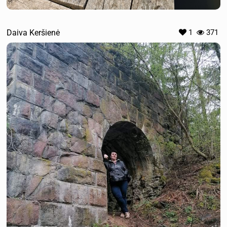
Daiva Keršienė
1
371