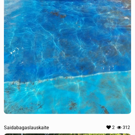
Saidabagaslauskaite
2
312