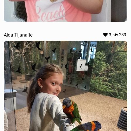
Aida Tijunaite
3
283