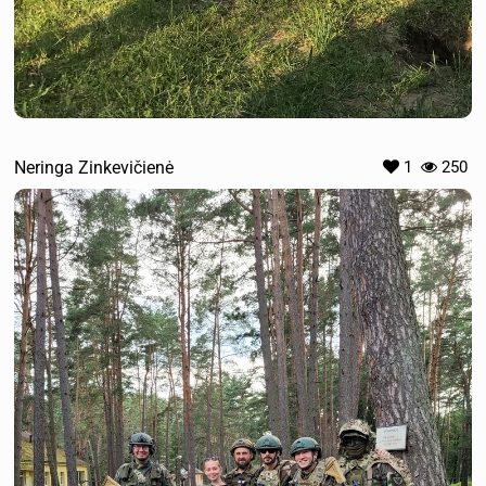
Neringa Zinkevičienė
1
250