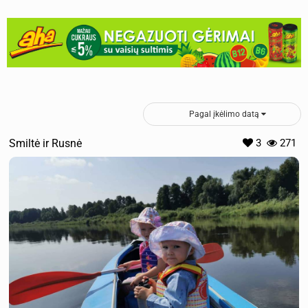
Pagal įkėlimo datą
Smiltė ir Rusnė
3
271