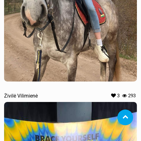
Živilė Vilimienė
3
293