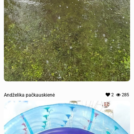
Andželika pačkauskienė
2
285