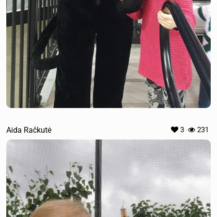
Aida Račkutė
3
231