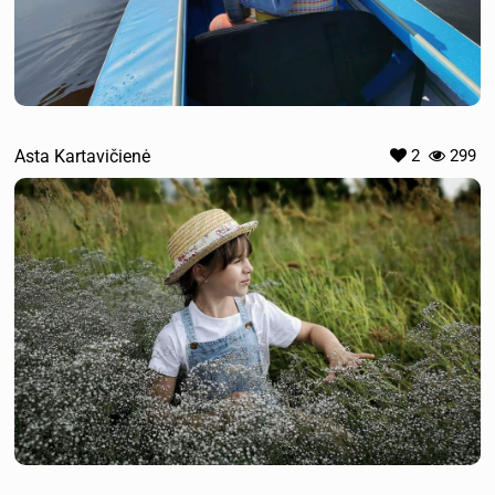
Asta Kartavičienė
2
299