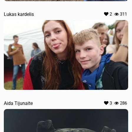
Lukas kardelis
2
311
Aida Tijunaite
3
286