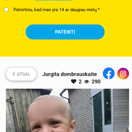
Patvirtinu, kad man yra 14 ar daugiau metų.*
‹
Jurgita dombrauskaite
ATGAL
2
290