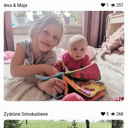
Ieva & Maja
1
257
Žydrûnė Simokaitienė
5
268