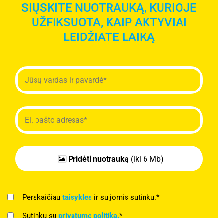
SIŲSKITE NUOTRAUKĄ, KURIOJE
UŽFIKSUOTA, KAIP AKTYVIAI
LEIDŽIATE LAIKĄ
Pridėti nuotrauką
(iki 6 Mb)
Perskaičiau
taisykles
ir su jomis sutinku.*
Sutinku su
privatumo politika.
*