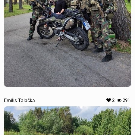
Emilis Talačka
2
291