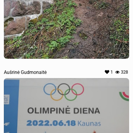
Aušrinė Gudmonaitė
1
328