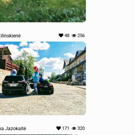
Žilinskienė
48
256
ina Jazokaitė
171
320