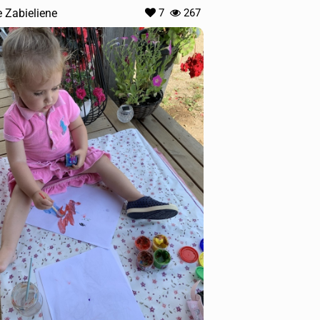
e Zabieliene
7
267