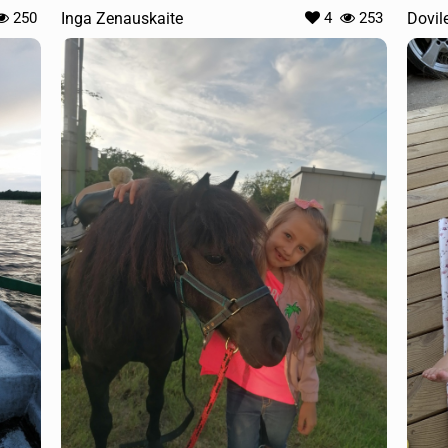
250
Inga Zenauskaite
4
253
Dovil