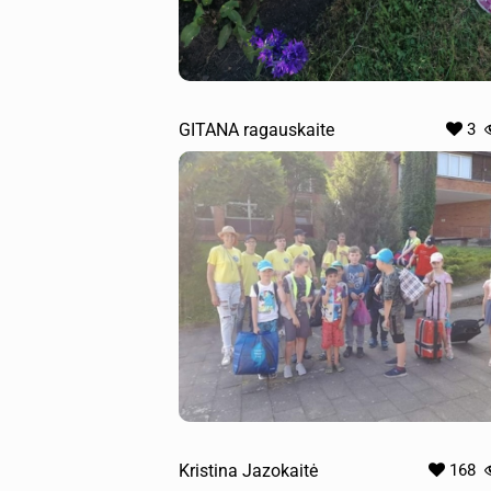
GITANA ragauskaite
3
Kristina Jazokaitė
168