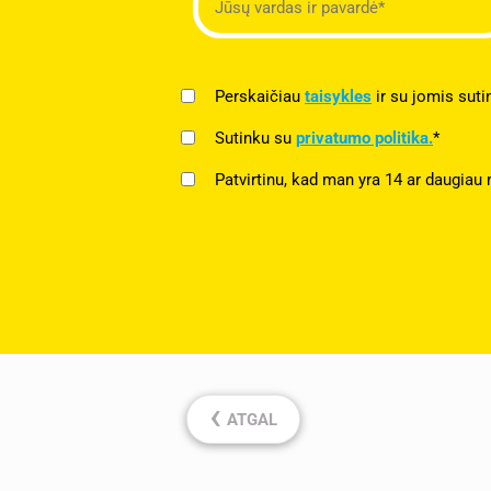
Perskaičiau
taisykles
ir su jomis suti
Sutinku su
privatumo politika.
*
Patvirtinu, kad man yra 14 ar daugiau 
‹
ATGAL