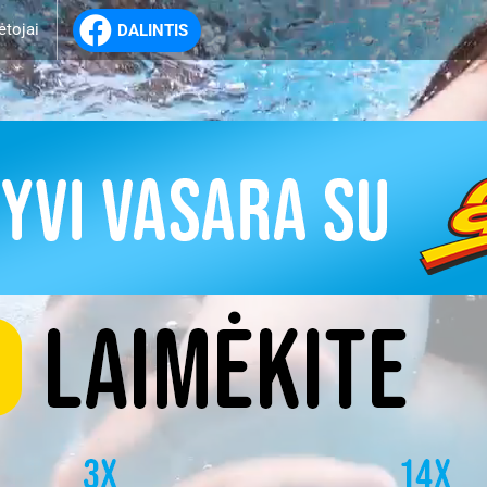
ėtojai
DALINTIS