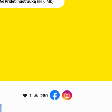
Pridėti nuotrauką
(iki 6 Mb)
1
280