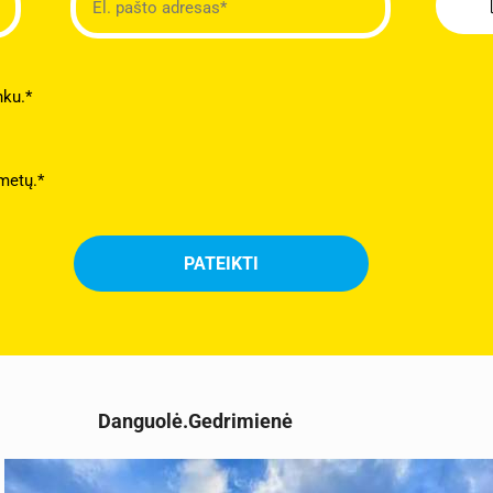
nku.*
metų.*
Danguolė.Gedrimienė