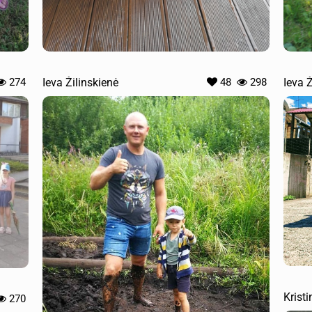
274
Ieva Žilinskienė
48
298
Ieva 
Krist
270