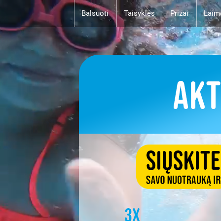
Balsuoti
Taisyklės
Prizai
Laim