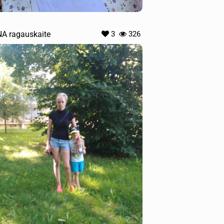
A ragauskaite
3
326