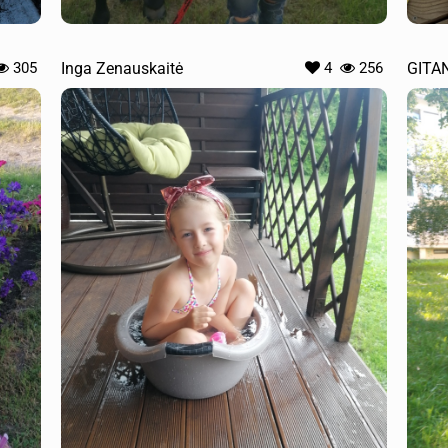
305
Inga Zenauskaitė
4
256
GITAN