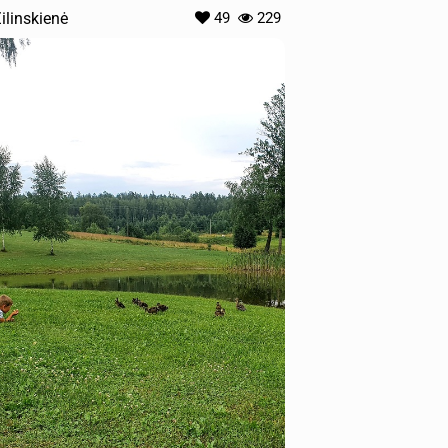
Žilinskienė
49
229