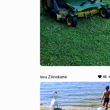
Ieva Žilinskienė
48