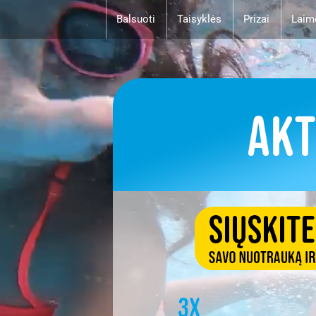
Balsuoti
Taisyklės
Prizai
Laim