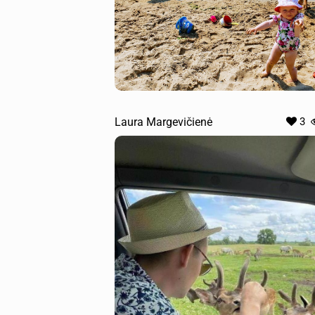
Laura Margevičienė
3