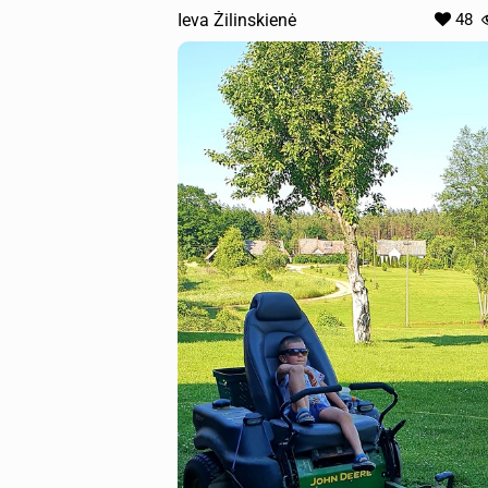
Ieva Žilinskienė
48