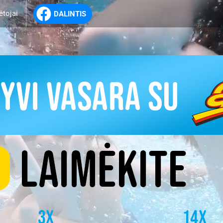
ėtojai
DALINTIS