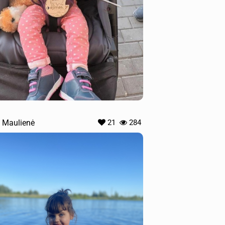
 Maulienė
21
284