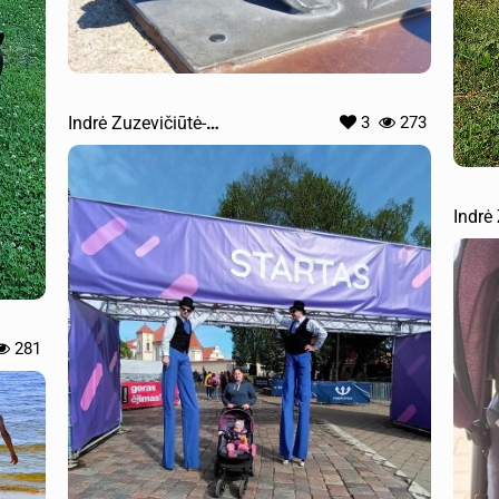
Indrė Zuzevičiūtė-
3
273
Praškevičienė
Indrė
Prašk
281