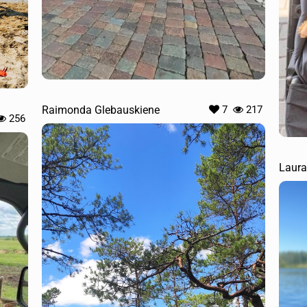
Raimonda Glebauskiene
7
217
256
Laura