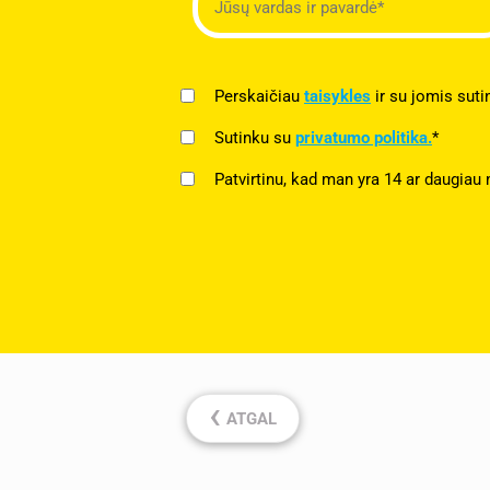
Perskaičiau
taisykles
ir su jomis suti
Sutinku su
privatumo politika.
*
Patvirtinu, kad man yra 14 ar daugiau 
‹
ATGAL