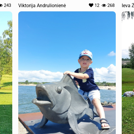
243
Viktorija Andrulionienė
12
268
Ieva 