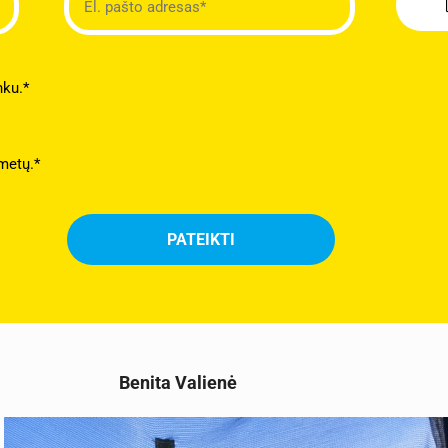
nku.*
metų.*
Benita Valienė