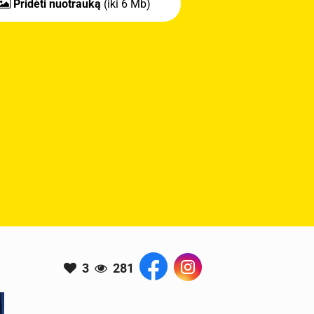
Pridėti nuotrauką
(iki 6 Mb)
3
281