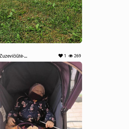
 Zuzevičiūtė-
1
269
evičienė