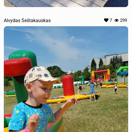
Alvydas Šeštakauskas
7
299