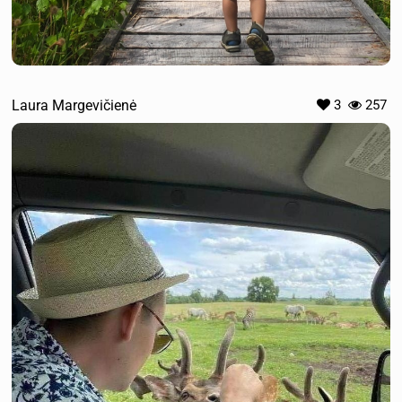
Laura Margevičienė
3
257