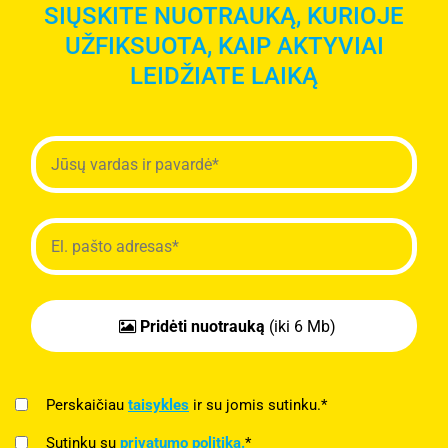
SIŲSKITE NUOTRAUKĄ, KURIOJE
UŽFIKSUOTA, KAIP AKTYVIAI
LEIDŽIATE LAIKĄ
Pridėti nuotrauką
(iki 6 Mb)
Perskaičiau
taisykles
ir su jomis sutinku.*
Sutinku su
privatumo politika.
*