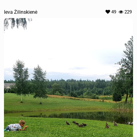
Ieva Žilinskienė
49
229