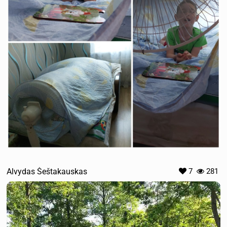
Alvydas Šeštakauskas
7
281