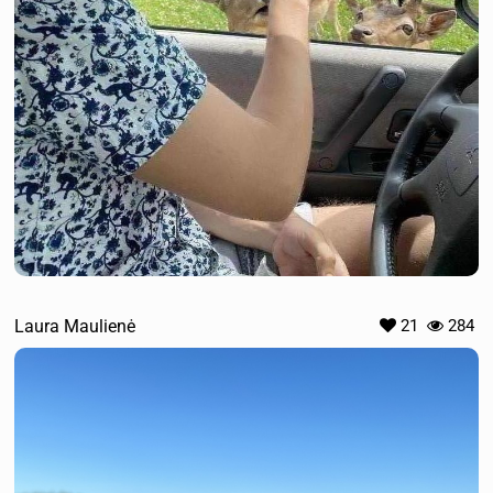
Laura Maulienė
21
284