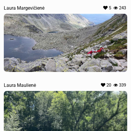
Laura Margevičienė
5
243
Laura Maulienė
20
339