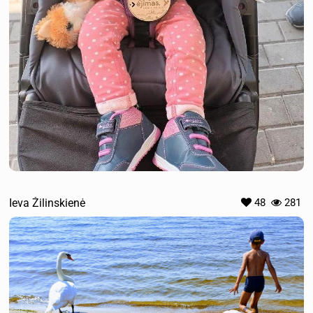
Ieva Žilinskienė
48
281