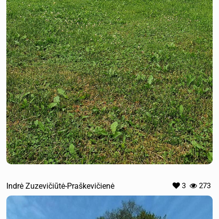
Indrė Zuzevičiūtė-Praškevičienė
3
273