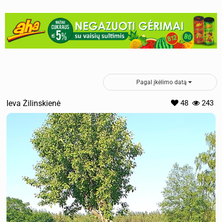
Pagal įkėlimo datą
Ieva Žilinskienė
48
243