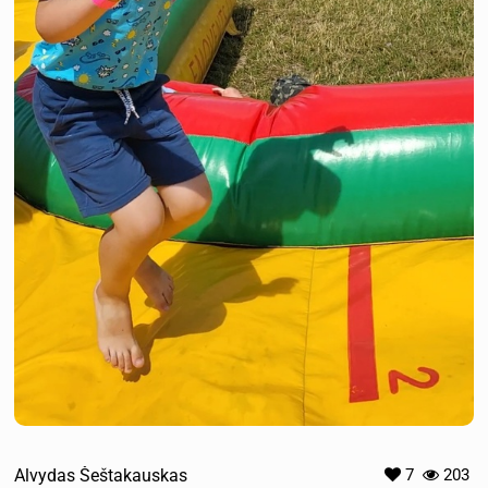
Alvydas Šeštakauskas
7
203