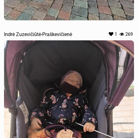
Indrė Zuzevičiūtė-Praškevičienė
1
269