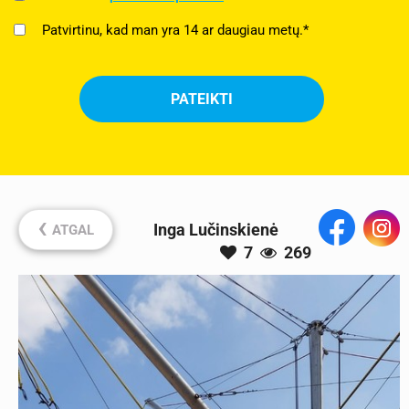
Patvirtinu, kad man yra 14 ar daugiau metų.*
‹
Inga Lučinskienė
ATGAL
7
269