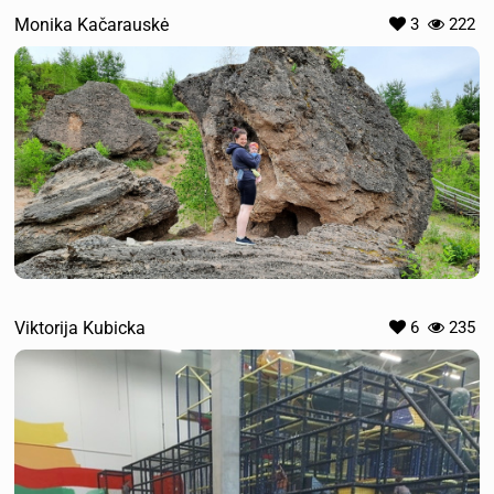
Monika Kačarauskė
3
222
Viktorija Kubicka
6
235