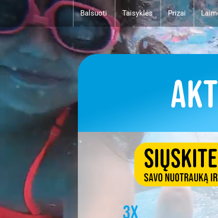
Balsuoti
Taisyklės
Prizai
Laim