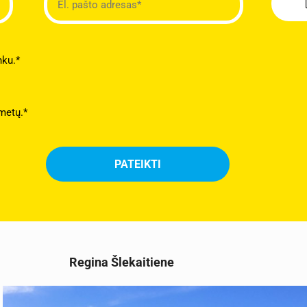
nku.*
metų.*
Regina Šlekaitiene