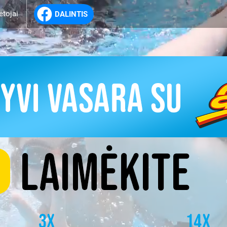
ėtojai
DALINTIS