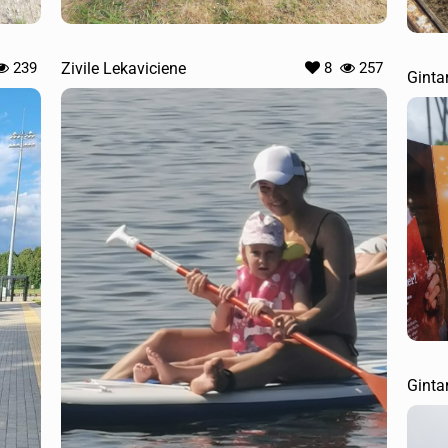
239
Zivile Lekaviciene
8
257
Ginta
Ginta