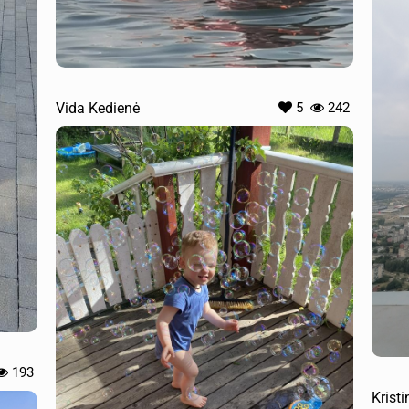
Vida Kedienė
5
242
193
Krist