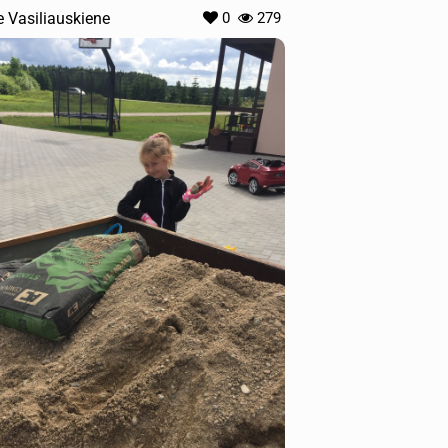
e Vasiliauskiene
0
279