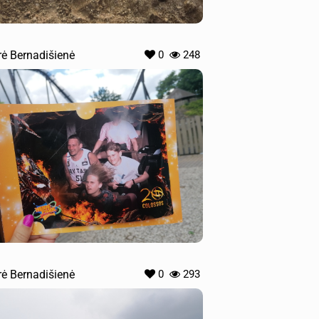
rė Bernadišienė
0
248
rė Bernadišienė
0
293