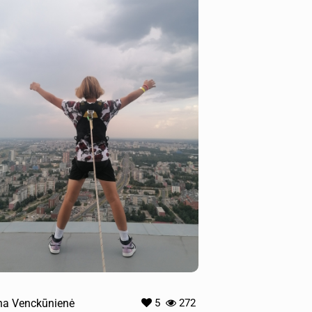
ina Venckūnienė
5
272