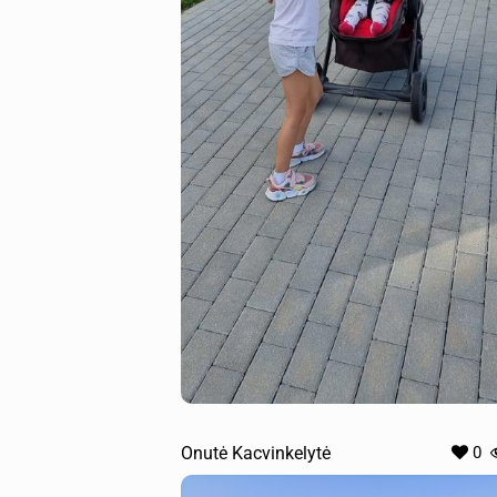
Onutė Kacvinkelytė
0