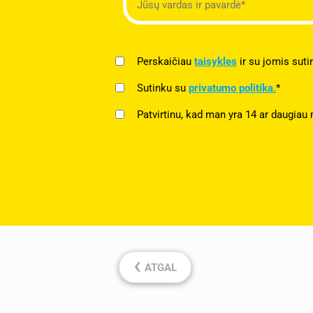
Perskaičiau
taisykles
ir su jomis suti
Sutinku su
privatumo politika.
*
Patvirtinu, kad man yra 14 ar daugiau 
‹
ATGAL