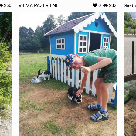
250
VILMA PAŽĖRIENĖ
0
232
Giedr