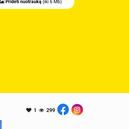
Pridėti nuotrauką
(iki 6 Mb)
1
299