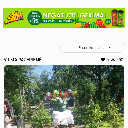
Pagal įkėlimo datą
VILMA PAŽĖRIENĖ
0
250