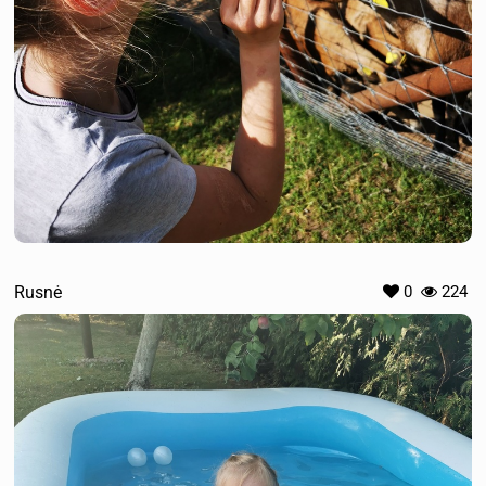
Rusnė
0
224