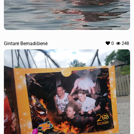
Gintarė Bernadišienė
0
248