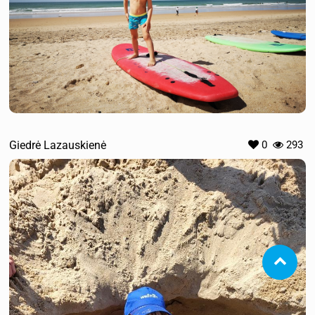
Giedrė Lazauskienė
0
293