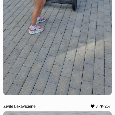
Zivile Lekaviciene
8
257