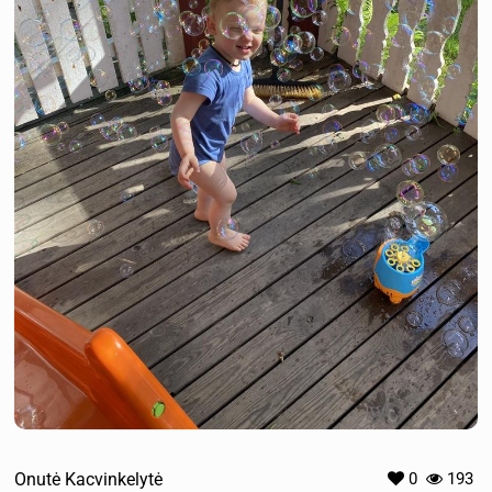
Onutė Kacvinkelytė
0
193