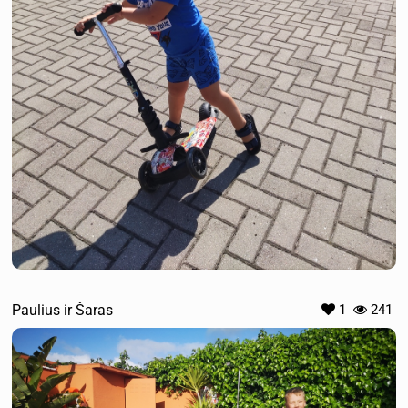
Paulius ir Šaras
1
241