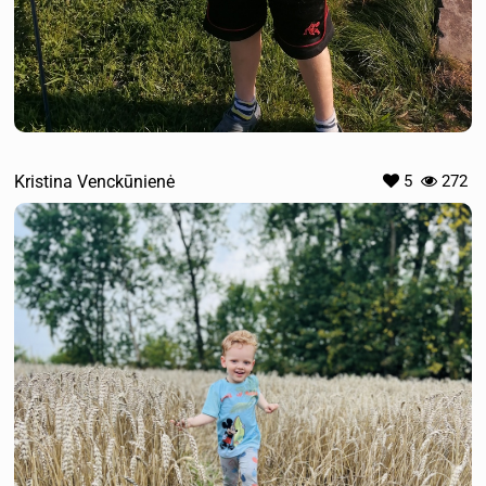
Kristina Venckūnienė
5
272