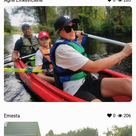
Agnė Linkevičienė
Ernesta
0
206