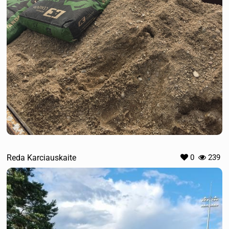
Reda Karciauskaite
0
239