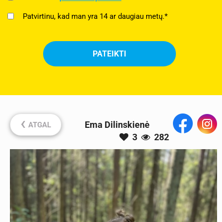
Patvirtinu, kad man yra 14 ar daugiau metų.*
‹
Ema Dilinskienė
ATGAL
3
282