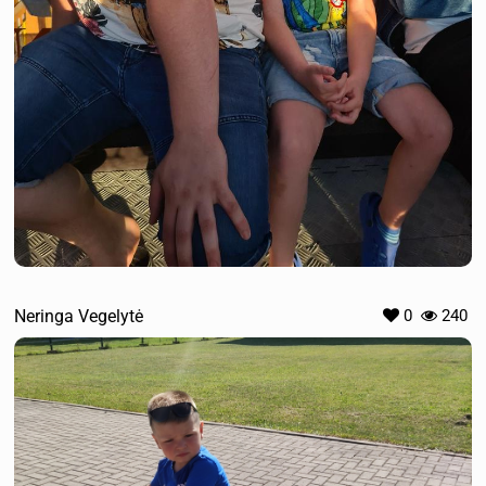
Neringa Vegelytė
0
240