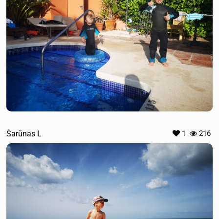
Šarūnas L
1
216