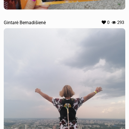
Gintarė Bernadišienė
0
293