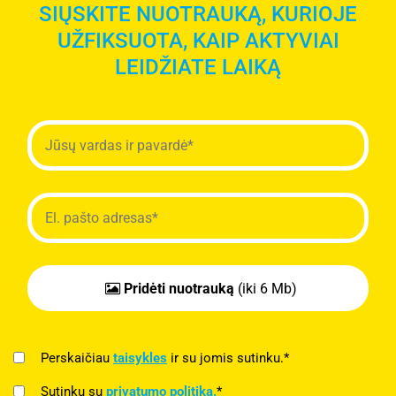
SIŲSKITE NUOTRAUKĄ, KURIOJE
UŽFIKSUOTA, KAIP AKTYVIAI
LEIDŽIATE LAIKĄ
Pridėti nuotrauką
(iki 6 Mb)
Perskaičiau
taisykles
ir su jomis sutinku.*
Sutinku su
privatumo politika.
*