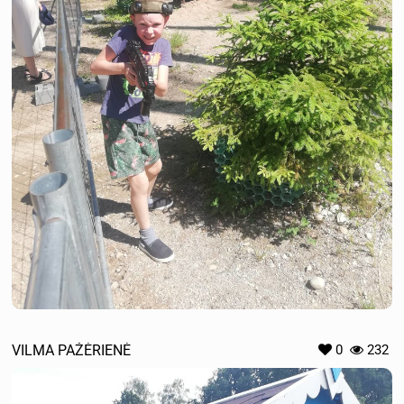
VILMA PAŽĖRIENĖ
0
232