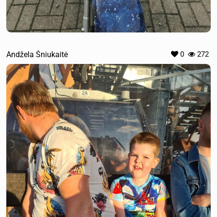
Andžela Šniukaitė
0
272