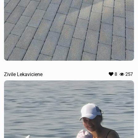
Zivile Lekaviciene
8
257