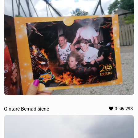
Gintarė Bernadišienė
0
293