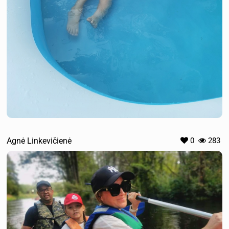
Agnė Linkevičienė
0
283