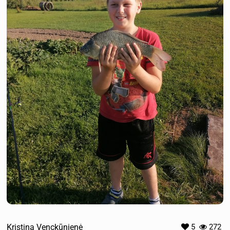
Kristina Venckūnienė
5
272