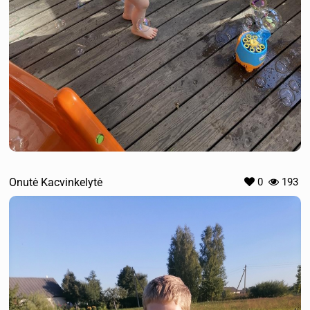
Onutė Kacvinkelytė
0
193