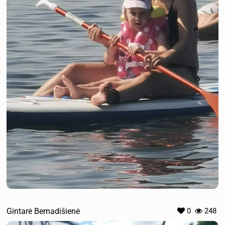
Gintarė Bernadišienė
0
248