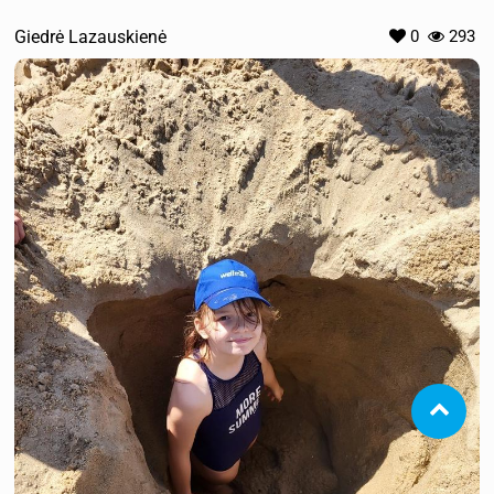
Giedrė Lazauskienė
0
293