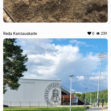
Reda Karciauskaite
0
239