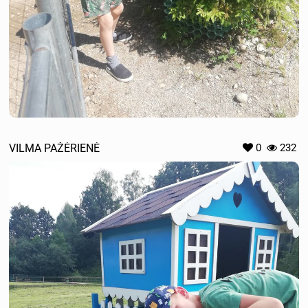
VILMA PAŽĖRIENĖ
0
232