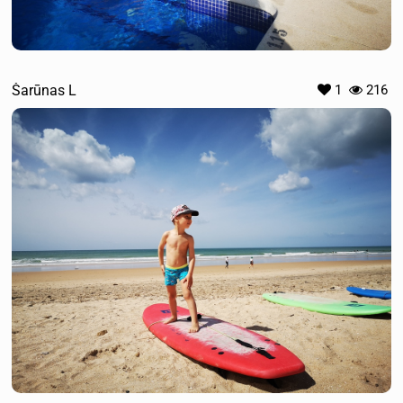
Šarūnas L
1
216