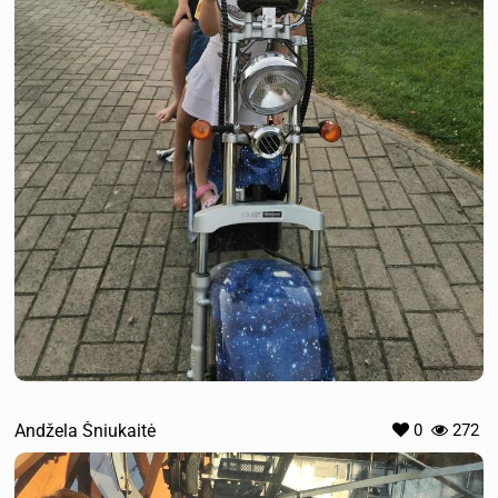
Andžela Šniukaitė
0
272