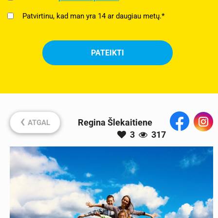
Patvirtinu, kad man yra 14 ar daugiau metų.*
‹
Regina Šlekaitiene
ATGAL
3
317