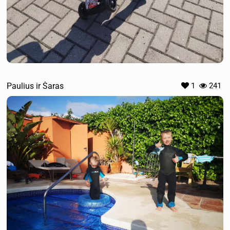
Paulius ir Šaras
1
241