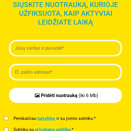
SIŲSKITE NUOTRAUKĄ, KURIOJE
UŽFIKSUOTA, KAIP AKTYVIAI
LEIDŽIATE LAIKĄ
Pridėti nuotrauką
(iki 6 Mb)
Perskaičiau
taisykles
ir su jomis sutinku.*
Sutinku su
privatumo politika.
*