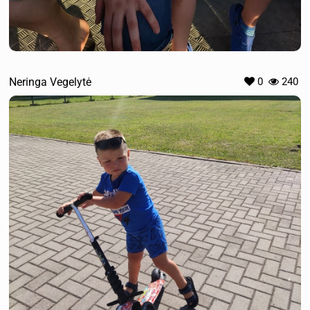
Neringa Vegelytė
0
240