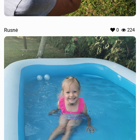
Rusnė
0
224