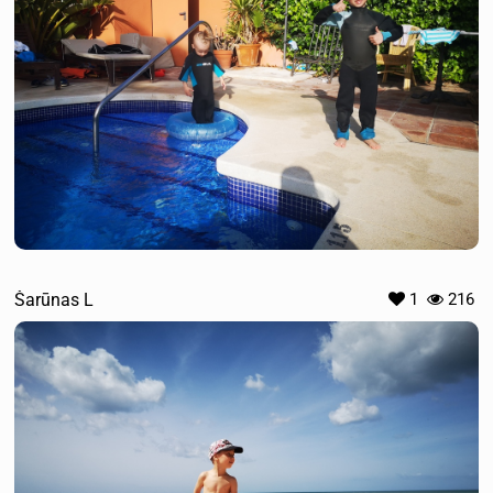
Šarūnas L
1
216