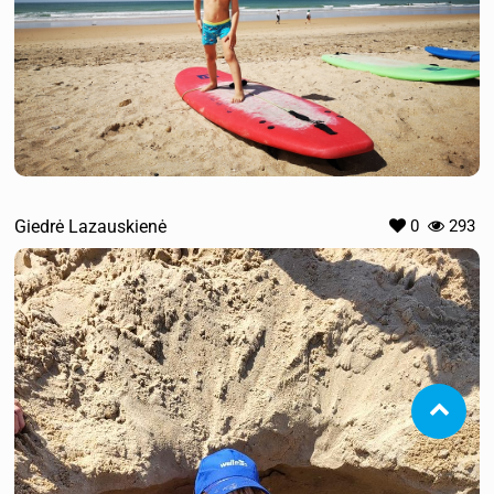
Giedrė Lazauskienė
0
293