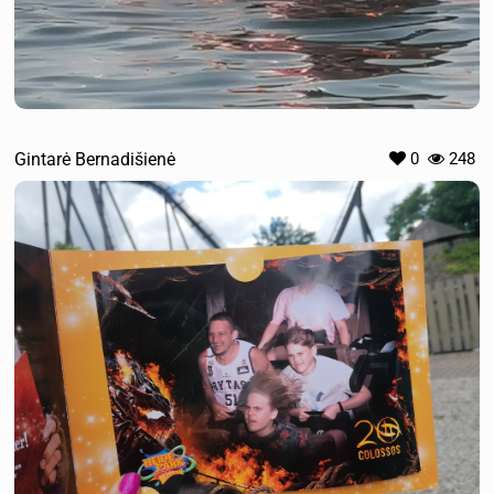
Gintarė Bernadišienė
0
248