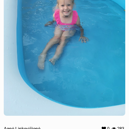
Agnė Linkevičienė
0
283