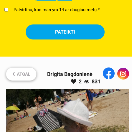
Patvirtinu, kad man yra 14 ar daugiau metų.*
‹
Brigita Bagdonienė
ATGAL
2
831