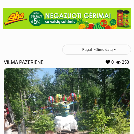
Pagal įkėlimo datą
VILMA PAŽĖRIENĖ
0
250