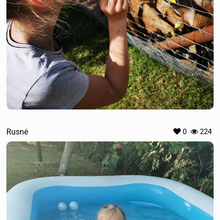
Rusnė
0
224