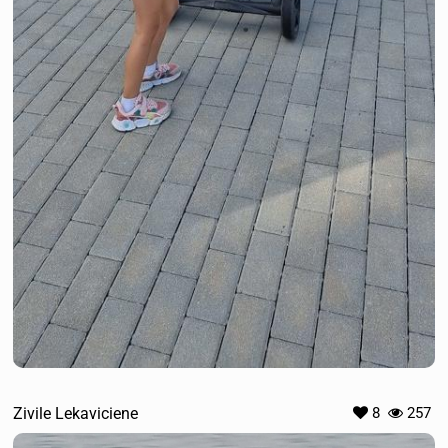
Zivile Lekaviciene
8
257