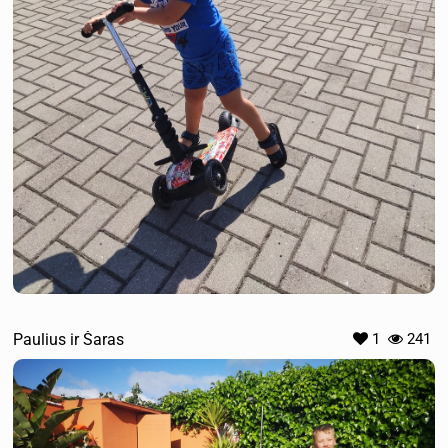
Paulius ir Šaras
1
241