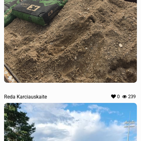
Reda Karciauskaite
0
239