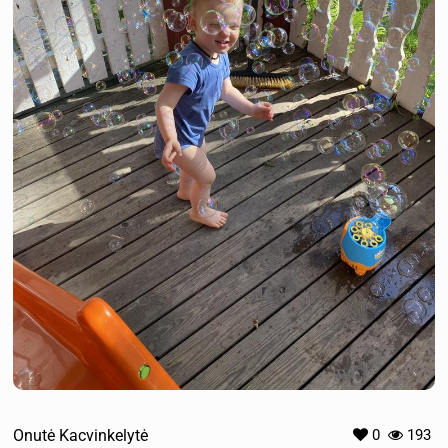
Onutė Kacvinkelytė
0
193