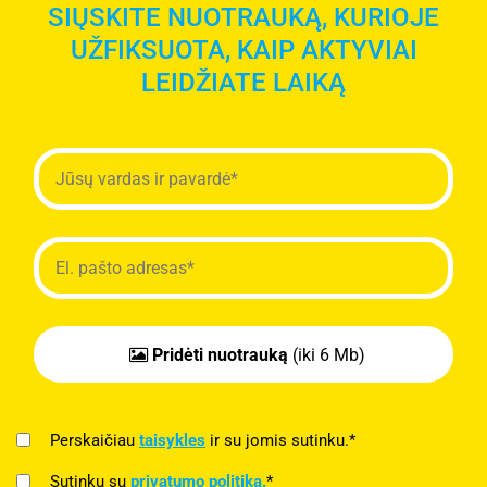
SIŲSKITE NUOTRAUKĄ, KURIOJE
UŽFIKSUOTA, KAIP AKTYVIAI
LEIDŽIATE LAIKĄ
Pridėti nuotrauką
(iki 6 Mb)
Perskaičiau
taisykles
ir su jomis sutinku.*
Sutinku su
privatumo politika.
*