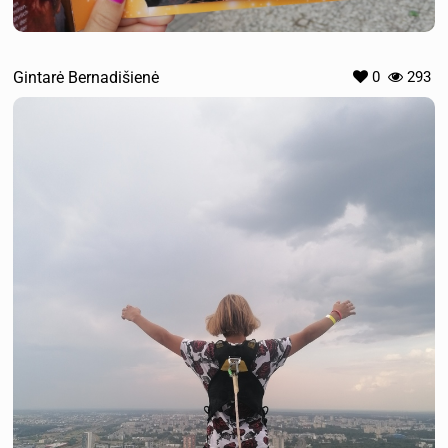
Gintarė Bernadišienė
0
293