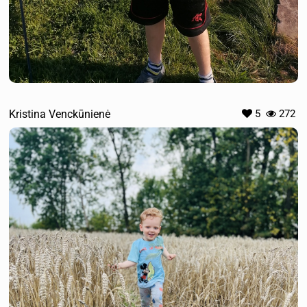
Kristina Venckūnienė
5
272