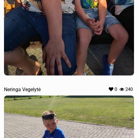
Neringa Vegelytė
0
240