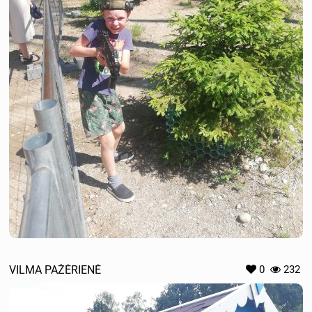
VILMA PAŽĖRIENĖ
0
232