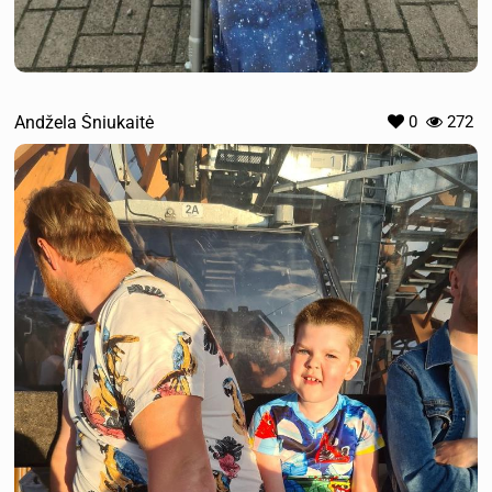
Andžela Šniukaitė
0
272