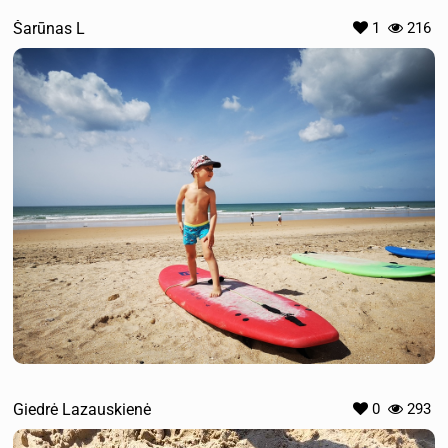
Šarūnas L
1
216
Giedrė Lazauskienė
0
293