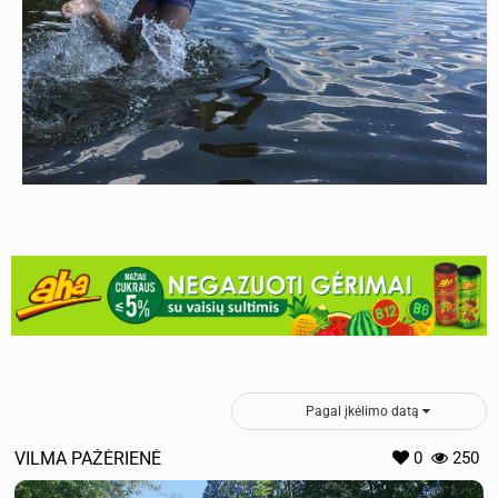
Pagal įkėlimo datą
VILMA PAŽĖRIENĖ
0
250