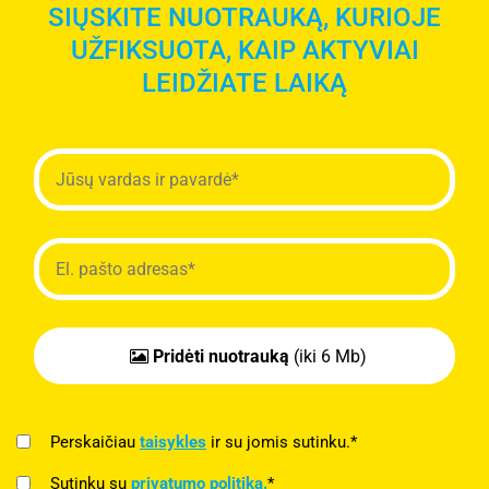
SIŲSKITE NUOTRAUKĄ, KURIOJE
UŽFIKSUOTA, KAIP AKTYVIAI
LEIDŽIATE LAIKĄ
Pridėti nuotrauką
(iki 6 Mb)
Perskaičiau
taisykles
ir su jomis sutinku.*
Sutinku su
privatumo politika.
*