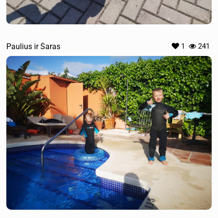
Paulius ir Šaras
1
241