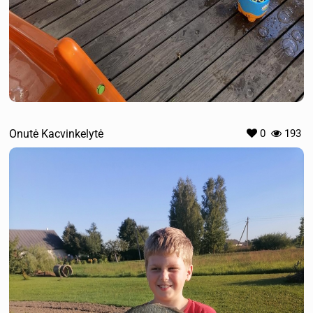
Onutė Kacvinkelytė
0
193