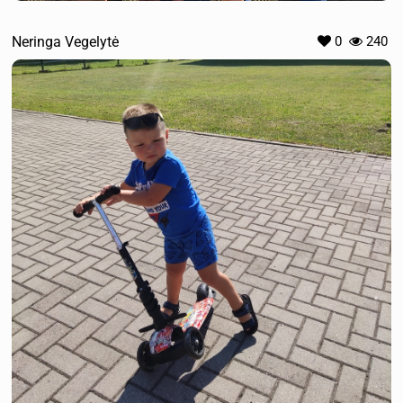
Neringa Vegelytė
0
240