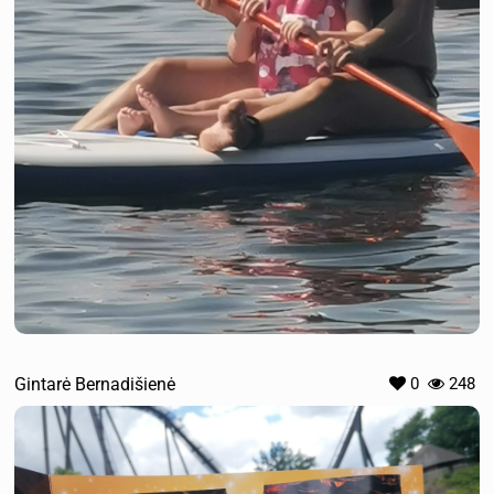
Gintarė Bernadišienė
0
248