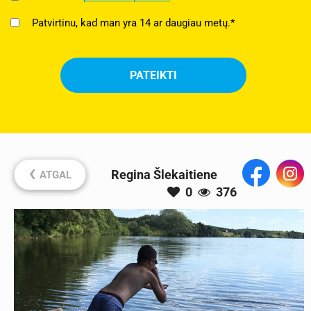
Patvirtinu, kad man yra 14 ar daugiau metų.*
‹
Regina Šlekaitiene
ATGAL
0
376