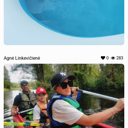
Agnė Linkevičienė
0
283