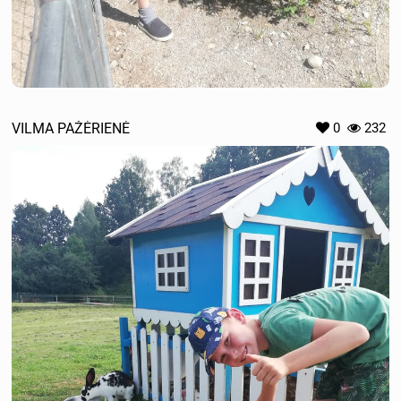
VILMA PAŽĖRIENĖ
0
232