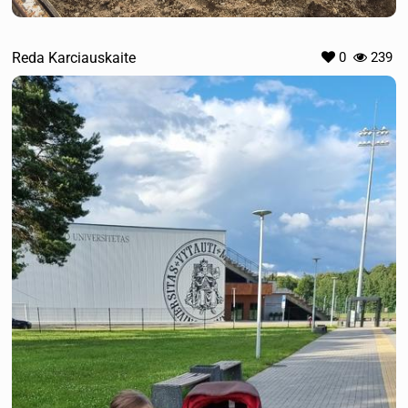
Reda Karciauskaite
0
239