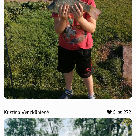
Kristina Venckūnienė
5
272