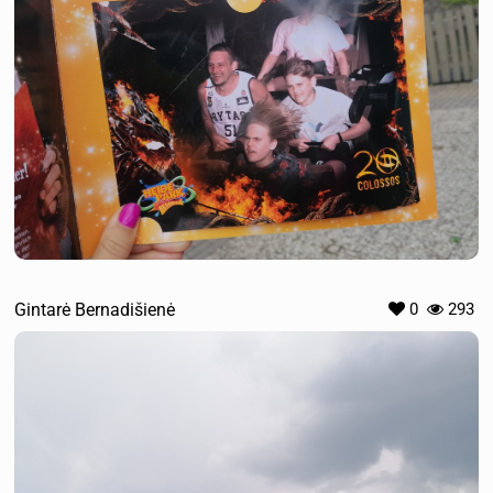
Gintarė Bernadišienė
0
293