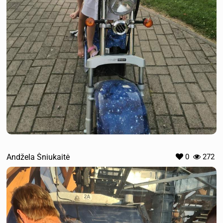
Andžela Šniukaitė
0
272