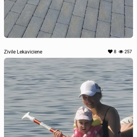
Zivile Lekaviciene
8
257