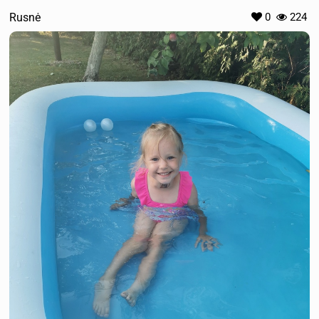
Rusnė
0
224