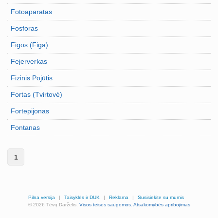
Fotoaparatas
Fosforas
Figos (Figa)
Fejerverkas
Fizinis Pojūtis
Fortas (Tvirtovė)
Fortepijonas
Fontanas
1
Pilna versija
|
Taisyklės ir DUK
|
Reklama
|
Susisiekite su mumis
© 2026 Tėvų Darželis.
Visos teisės saugomos.
Atsakomybės apribojimas