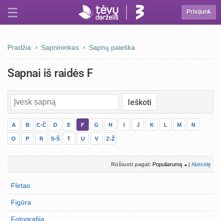
Prisijunk
Pradžia
Sapnininkas
Sapnų paieška
Sapnai iš raidės F
A
B
C-Č
D
E
F
G
H
I
J
K
L
M
N
O
P
R
S-Š
T
U
V
Z-Ž
Rūšiuoti pagal:
Populiarumą
|
Abėcėlę
Flirtas
Figūra
Fotografija