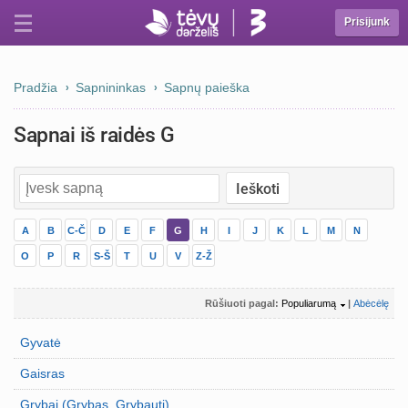
Prisijunk
Pradžia
Sapnininkas
Sapnų paieška
Sapnai iš raidės G
A
B
C-Č
D
E
F
G
H
I
J
K
L
M
N
O
P
R
S-Š
T
U
V
Z-Ž
Rūšiuoti pagal:
Populiarumą
|
Abėcėlę
Gyvatė
Gaisras
Grybai (Grybas, Grybauti)