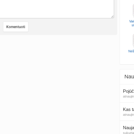
Vai
s
Nėš
Nau
Pojūč
atnauji
Kas t
atnauji
Nauja
sukurt