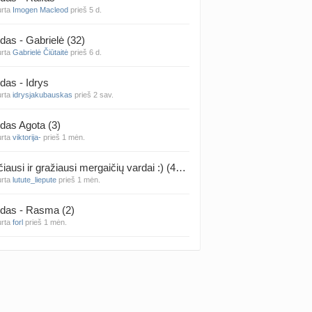
urta
Imogen Macleod
prieš 5 d.
 temos (8000+)
das - Gabrielė (32)
urta
Gabrielė Čiūtaitė
prieš 6 d.
das - Idrys
urta
idrysjakubauskas
prieš 2 sav.
das Agota (3)
urta
viktorija-
prieš 1 mėn.
Rečiausi ir gražiausi mergaičių vardai :) (4314)
urta
lutute_liepute
prieš 1 mėn.
das - Rasma (2)
urta
forl
prieš 1 mėn.
das - Mila (12)
urta
Vaiva07
prieš 1 mėn.
das - Luknė (33)
urta
Arnas
prieš 1 mėn.