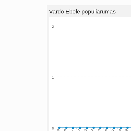
Vardo Ebele populiarumas
2
1
0