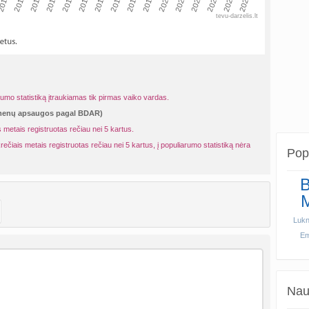
010
2013
2016
2019
2022
2025
2011
2014
2017
2020
2023
2012
2015
2018
2021
2024
tevu-darzelis.lt
rumo statistiką įtraukiamas tik pirmas vaiko vardas.
omenų apsaugos pagal BDAR)
 metais registruotas rečiau nei 5 kartus.
rečiais metais registruotas rečiau nei 5 kartus, į populiarumo statistiką nėra
Popu
B
Luk
Emi
Naud