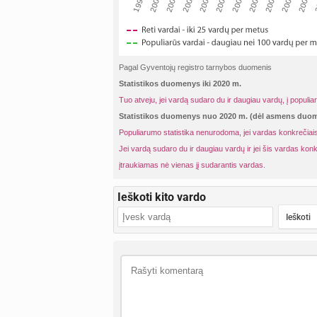
2001
2004
2007
2
1999
2002
2005
2008
2000
2003
2006
2009
Pagal Gyventojų registro tarnybos duomenis
Statistikos duomenys iki 2020 m.
Tuo atveju, jei vardą sudaro du ir daugiau vardų, į populia
Statistikos duomenys nuo 2020 m. (dėl asmens du
Populiarumo statistika nenurodoma, jei vardas konkrečiais
Jei vardą sudaro du ir daugiau vardų ir jei šis vardas konk
įtraukiamas nė vienas jį sudarantis vardas.
Ieškoti kito vardo