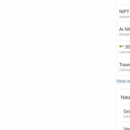
NIPT 
atnauji
Ar NI
atnauji
20
sukurt
Traum
sukurt
Visos n
Čakr
sukurt
Nau
Kęstu
atnauji
Gra
suk
Ko
sukurt
Var