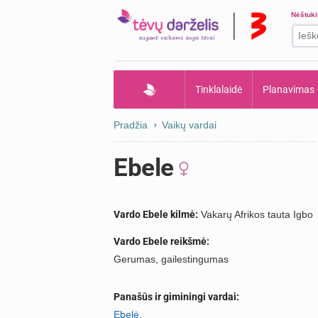
Nėštuk
Tinklalaidė
Planavimas
Pradžia
Vaikų vardai
Ebele
Vardo Ebele kilmė:
Vakarų Afrikos tauta Igbo
Vardo Ebele reikšmė:
Gerumas, gailestingumas
Panašūs ir giminingi vardai:
Ebelė
.