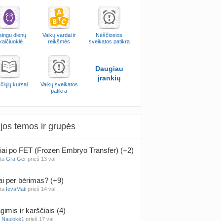
singų dienų
Vaikų vardai ir
Nėščiosios
kaičiuoklė
reikšmės
sveikatos patikra
Daugiau
įrankių
čiųjų kursai
Vaikų sveikatos
patikra
jos temos ir grupės
iai po FET (Frozen Embryo Transfer) (+2)
nta
Gra Ger
prieš 13 val.
ai per bėrimas? (+9)
nta
IevaMati
prieš 14 val.
gimis ir karščiais (4)
a
Naujokė1
prieš 17 val.