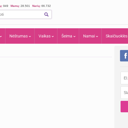
ių:
949
Mamų:
28.501
Narių:
66.732
Nėštumas
Vaikas
Šeima
Namai
Skaičiuoklės