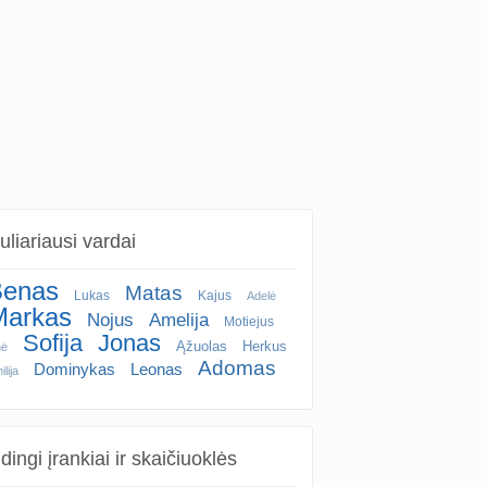
liariausi vardai
enas
Matas
Lukas
Kajus
Adelė
Markas
Nojus
Amelija
Motiejus
Sofija
Jonas
Ąžuolas
Herkus
nė
Adomas
Dominykas
Leonas
lija
ingi įrankiai ir skaičiuoklės