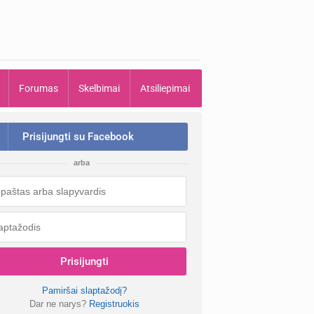
Forumas
Skelbimai
Atsiliepimai
Prisijungti su Facebook
arba
Prisijungti
Pamiršai slaptažodį?
Dar ne narys?
Registruokis