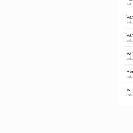
suk
Visos
Var
suk
Var
suk
Var
suk
suk
Var
suk
Var
suk
Var
suk