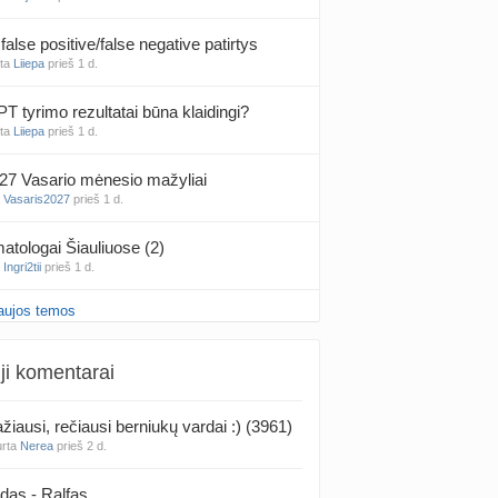
false positive/false negative patirtys
nta
Liiepa
prieš 1 d.
PT tyrimo rezultatai būna klaidingi?
nta
Liiepa
prieš 1 d.
27 Vasario mėnesio mažyliai
a
Vasaris2027
prieš 1 d.
atologai Šiauliuose (2)
a
Ingri2tii
prieš 1 d.
aujos temos
u valymas
a
siksnyteee
prieš 1 d.
ji komentarai
tis Šklėrius
nta
gerdinas
prieš 1 d.
žiausi, rečiausi berniukų vardai :) (3961)
urta
Nerea
prieš 2 d.
vo mėnesio dvyniai
a
AgnieskaAdele
prieš 1 d.
das - Ralfas