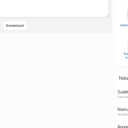
Vaisi
Kūd
k
Nau
Sudėt
sukurt
Namų 
atnauji
Apga