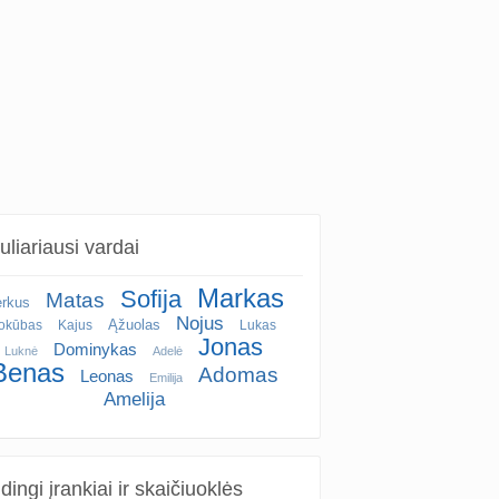
liariausi vardai
Markas
Sofija
Matas
rkus
Nojus
Ąžuolas
okūbas
Kajus
Lukas
Jonas
Dominykas
Luknė
Adelė
Benas
Adomas
Leonas
Emilija
Amelija
ingi įrankiai ir skaičiuoklės