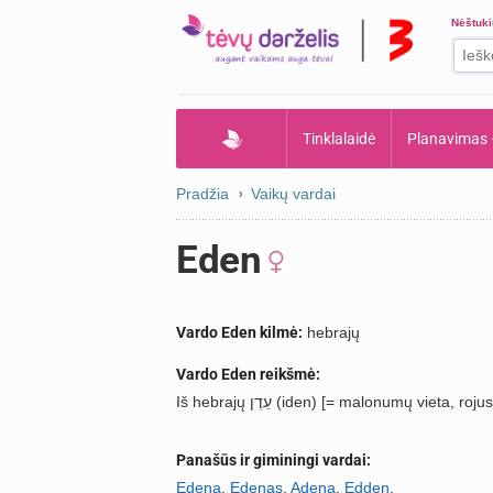
Nėštuk
Tinklalaidė
Planavimas
Pradžia
Vaikų vardai
Eden
Vardo Eden kilmė:
hebrajų
Vardo Eden reikšmė:
Iš hebrajų עֵדֶן (iden) [= malonumų vieta, rojus
Panašūs ir giminingi vardai:
Edena
,
Edenas
,
Adena
,
Edden
.