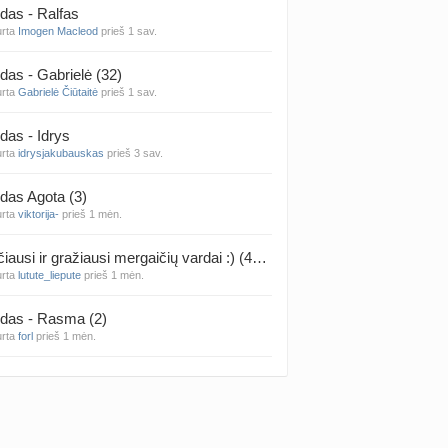
das - Ralfas
urta
Imogen Macleod
prieš 1 sav.
 temos (8000+)
das - Gabrielė (32)
urta
Gabrielė Čiūtaitė
prieš 1 sav.
das - Idrys
urta
idrysjakubauskas
prieš 3 sav.
das Agota (3)
urta
viktorija-
prieš 1 mėn.
Rečiausi ir gražiausi mergaičių vardai :) (4314)
urta
lutute_liepute
prieš 1 mėn.
das - Rasma (2)
urta
forl
prieš 1 mėn.
das - Mila (12)
urta
Vaiva07
prieš 1 mėn.
das - Luknė (33)