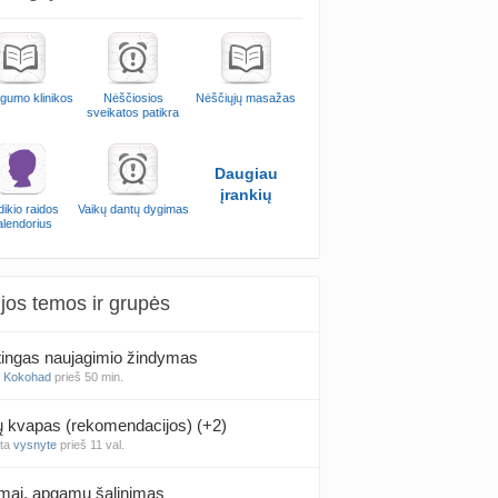
ngumo klinikos
Nėščiosios
Nėščiųjų masažas
sveikatos patikra
Daugiau
įrankių
ikio raidos
Vaikų dantų dygimas
alendorius
jos temos ir grupės
ingas naujagimio žindymas
a
Kokohad
prieš 50 min.
kvapas (rekomendacijos) (+2)
nta
vysnyte
prieš 11 val.
mai, apgamų šalinimas