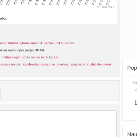
010
2013
2016
2019
2022
2025
2011
2014
2017
2020
2023
2012
2015
2018
2021
2024
tevu-darzelis.lt
rumo statistiką įtraukiamas tik pirmas vaiko vardas.
omenų apsaugos pagal BDAR)
 metais registruotas rečiau nei 5 kartus.
rečiais metais registruotas rečiau nei 5 kartus, į populiarumo statistiką nėra
Popu
He
J
Naud