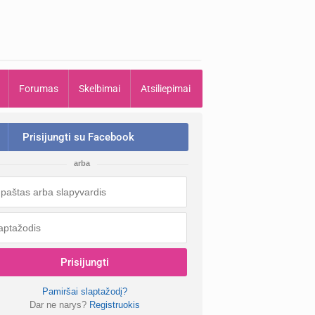
Forumas
Skelbimai
Atsiliepimai
Prisijungti su Facebook
arba
Prisijungti
Pamiršai slaptažodį?
Dar ne narys?
Registruokis