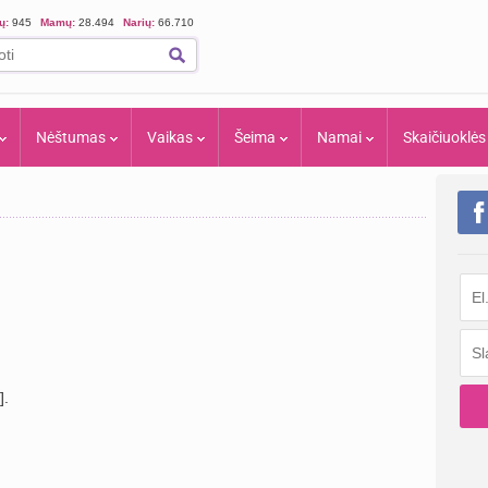
ių:
945
Mamų:
28.494
Narių:
66.710
Nėštumas
Vaikas
Šeima
Namai
Skaičiuoklės
].