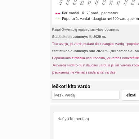
2001
2004
2007
2
1999
2002
2005
2008
2000
2003
2006
2009
Pagal Gyventojų registro tarnybos duomenis
Statistikos duomenys iki 2020 m.
Tuo atveju, jei vardą sudaro du ir daugiau vardų, į populia
Statistikos duomenys nuo 2020 m. (dėl asmens du
Populiarumo statistika nenurodoma, jei vardas konkrečiais
Jei vardą sudaro du ir daugiau vardų ir jei šis vardas konk
įtraukiamas nė vienas jį sudarantis vardas.
Ieškoti kito vardo