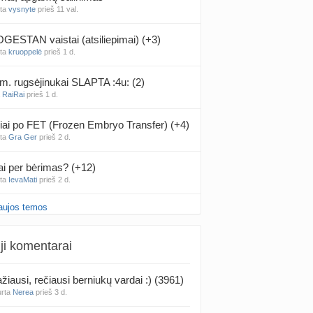
nta
vysnyte
prieš 11 val.
ESTAN vaistai (atsiliepimai) (+3)
nta
kruoppelė
prieš 1 d.
m. rugsėjinukai SLAPTA :4u: (2)
a
RaiRai
prieš 1 d.
iai po FET (Frozen Embryo Transfer) (+4)
nta
Gra Ger
prieš 2 d.
ai per bėrimas? (+12)
nta
IevaMati
prieš 2 d.
aujos temos
gimis ir karščiais (4)
a
Naujokė1
prieš 2 d.
ji komentarai
false positive/false negative patirtys
nta
Liiepa
prieš 2 d.
žiausi, rečiausi berniukų vardai :) (3961)
urta
Nerea
prieš 3 d.
PT tyrimo rezultatai būna klaidingi?
nta
Liiepa
prieš 2 d.