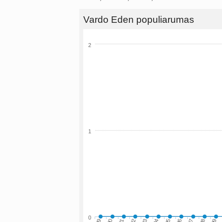
Vardo Eden populiarumas
2
1
0