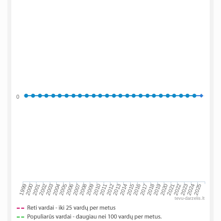
0
2002
2019
2009
1999
2016
2006
2023
2013
2003
2020
2010
2000
2017
2007
2024
2014
2004
2021
2011
2001
2018
2008
2025
2015
2005
2022
2012
tevu-darzelis.lt