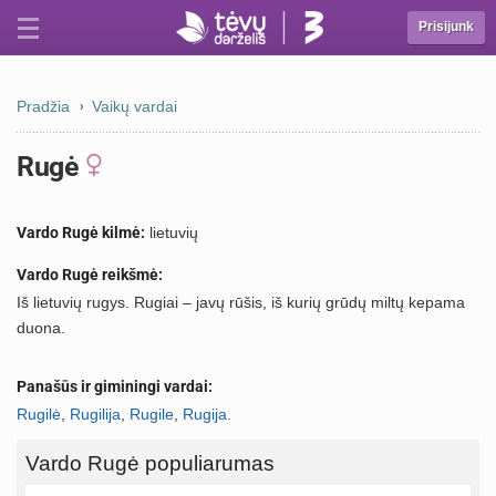
Prisijunk
Pradžia
Vaikų vardai
Rugė
Vardo Rugė kilmė:
lietuvių
Vardo Rugė reikšmė:
Iš lietuvių rugys. Rugiai – javų rūšis, iš kurių grūdų miltų kepama
duona.
Panašūs ir giminingi vardai:
Rugilė
,
Rugilija
,
Rugile
,
Rugija
.
Vardo Rugė populiarumas