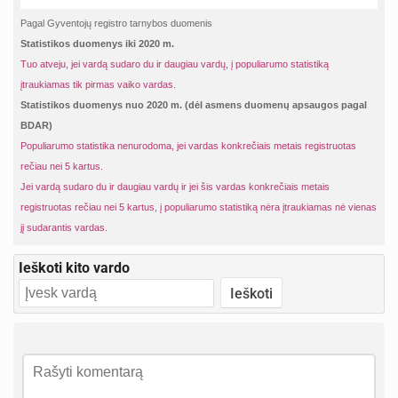
Pagal Gyventojų registro tarnybos duomenis
Statistikos duomenys iki 2020 m.
Tuo atveju, jei vardą sudaro du ir daugiau vardų, į populiarumo statistiką
įtraukiamas tik pirmas vaiko vardas.
Statistikos duomenys nuo 2020 m. (dėl asmens duomenų apsaugos pagal
BDAR)
Populiarumo statistika nenurodoma, jei vardas konkrečiais metais registruotas
rečiau nei 5 kartus.
Jei vardą sudaro du ir daugiau vardų ir jei šis vardas konkrečiais metais
registruotas rečiau nei 5 kartus, į populiarumo statistiką nėra įtraukiamas nė vienas
jį sudarantis vardas.
Ieškoti kito vardo