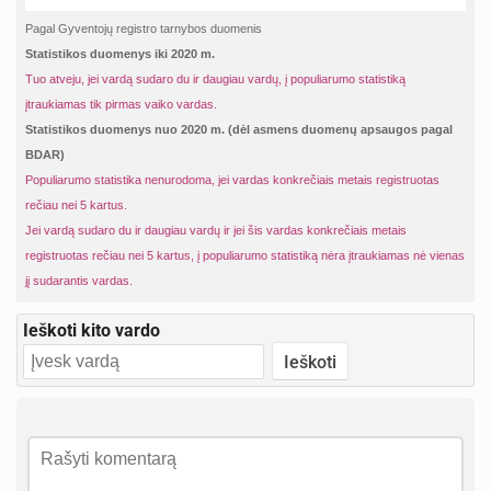
Pagal Gyventojų registro tarnybos duomenis
Statistikos duomenys iki 2020 m.
Tuo atveju, jei vardą sudaro du ir daugiau vardų, į populiarumo statistiką
įtraukiamas tik pirmas vaiko vardas.
Statistikos duomenys nuo 2020 m. (dėl asmens duomenų apsaugos pagal
BDAR)
Populiarumo statistika nenurodoma, jei vardas konkrečiais metais registruotas
rečiau nei 5 kartus.
Jei vardą sudaro du ir daugiau vardų ir jei šis vardas konkrečiais metais
registruotas rečiau nei 5 kartus, į populiarumo statistiką nėra įtraukiamas nė vienas
jį sudarantis vardas.
Ieškoti kito vardo