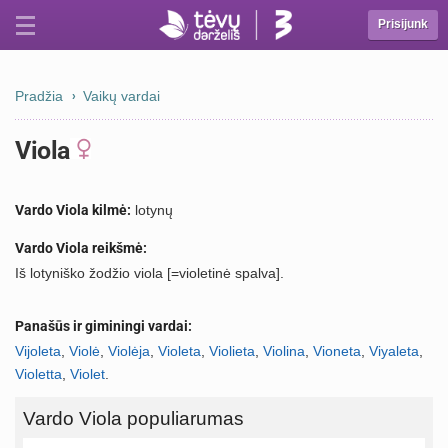
Prisijunk
Pradžia
Vaikų vardai
Viola
Vardo Viola kilmė:
lotynų
Vardo Viola reikšmė:
Iš lotyniško žodžio viola [=violetinė spalva].
Panašūs ir giminingi vardai:
Vijoleta
,
Violė
,
Violėja
,
Violeta
,
Violieta
,
Violina
,
Vioneta
,
Viyaleta
,
Violetta
,
Violet
.
Vardo Viola populiarumas