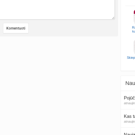
R
k
Skiep
Nau
Pojūč
atnauji
Kas t
atnauji
Nauja