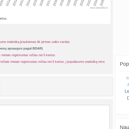
010
2013
2016
2019
2022
2025
2011
2014
2017
2020
2023
2012
2015
2018
2021
2024
tevu-darzelis.lt
rumo statistiką įtraukiamas tik pirmas vaiko vardas.
omenų apsaugos pagal BDAR)
 metais registruotas rečiau nei 5 kartus.
rečiais metais registruotas rečiau nei 5 kartus, į populiarumo statistiką nėra
Popu
Em
J
L
Naud