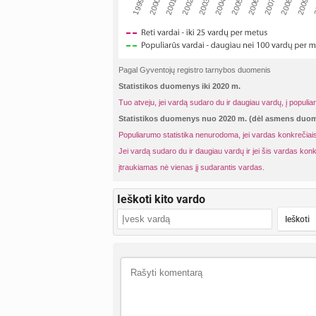
2001
2004
2007
2
1999
2002
2005
2008
2000
2003
2006
2009
Pagal Gyventojų registro tarnybos duomenis
Statistikos duomenys iki 2020 m.
Tuo atveju, jei vardą sudaro du ir daugiau vardų, į populia
Statistikos duomenys nuo 2020 m. (dėl asmens du
Populiarumo statistika nenurodoma, jei vardas konkrečiais
Jei vardą sudaro du ir daugiau vardų ir jei šis vardas konk
įtraukiamas nė vienas jį sudarantis vardas.
Ieškoti kito vardo