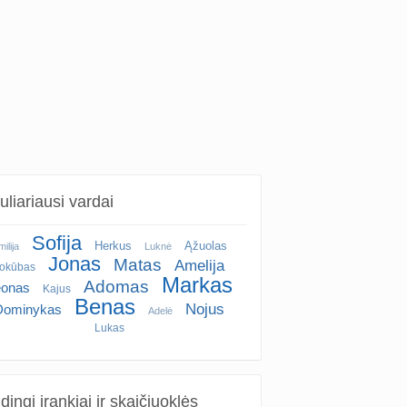
liariausi vardai
Sofija
Herkus
Ąžuolas
ilija
Luknė
Jonas
Matas
Amelija
okūbas
Markas
Adomas
eonas
Kajus
Benas
Nojus
Dominykas
Adelė
Lukas
ingi įrankiai ir skaičiuoklės