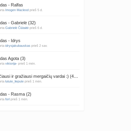
das - Ralfas
urta
Imogen Macleod
prieš 5 d.
 temos (8000+)
das - Gabrielė (32)
urta
Gabrielė Čiūtaitė
prieš 6 d.
das - Idrys
urta
idrysjakubauskas
prieš 2 sav.
das Agota (3)
urta
viktorija-
prieš 1 mėn.
Rečiausi ir gražiausi mergaičių vardai :) (4314)
urta
lutute_liepute
prieš 1 mėn.
das - Rasma (2)
urta
forl
prieš 1 mėn.
das - Mila (12)
urta
Vaiva07
prieš 1 mėn.
das - Luknė (33)