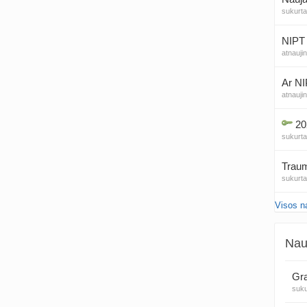
sukurt
NIPT 
atnauji
Ar NI
atnauji
20
sukurt
Traum
sukurt
Visos n
Čakr
sukurt
Nau
Kęstu
atnauji
Gra
suk
Ko
sukurt