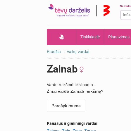
Nėštuk
Tinklalaidė
Planavimas
Pradžia
Vaikų vardai
Zainab
Vardo reikšmė tikslinama.
Žinai vardo Zainab reikšmę?
Parašyk mums
Panašūs ir giminingi vardai:
Zainap
,
Zain
,
Zayn
,
Zayan
.