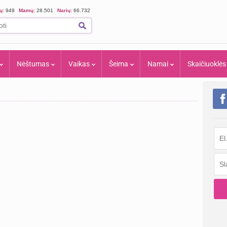
ių:
949
Mamų:
28.501
Narių:
66.732
Nėštumas
Vaikas
Šeima
Namai
Skaičiuoklės