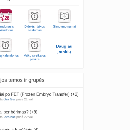
audonasis
Didelės rizikos
Gimdymo namai
alendorius
nėštumas
Daugiau
įrankių
ų kalendorius
Vaikų sveikatos
patikra
jos temos ir grupės
iai po FET (Frozen Embryo Transfer) (+2)
nta
Gra Ger
prieš 21 val.
ai per bėrimas? (+9)
nta
IevaMati
prieš 22 val.
gimis ir karščiais (4)