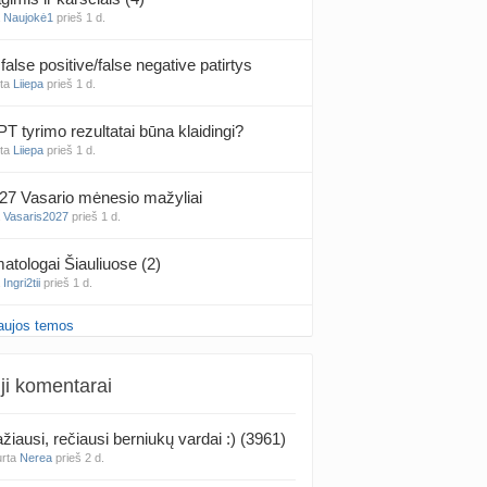
a
Naujokė1
prieš 1 d.
false positive/false negative patirtys
nta
Liiepa
prieš 1 d.
PT tyrimo rezultatai būna klaidingi?
nta
Liiepa
prieš 1 d.
27 Vasario mėnesio mažyliai
a
Vasaris2027
prieš 1 d.
atologai Šiauliuose (2)
a
Ingri2tii
prieš 1 d.
aujos temos
u valymas
a
siksnyteee
prieš 1 d.
ji komentarai
tis Šklėrius
nta
gerdinas
prieš 1 d.
žiausi, rečiausi berniukų vardai :) (3961)
urta
Nerea
prieš 2 d.
vo mėnesio dvyniai
a
AgnieskaAdele
prieš 1 d.