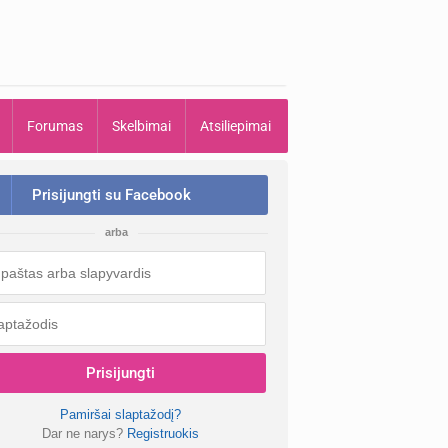
Forumas
Skelbimai
Atsiliepimai
Prisijungti su Facebook
arba
Prisijungti
Pamiršai slaptažodį?
Dar ne narys?
Registruokis