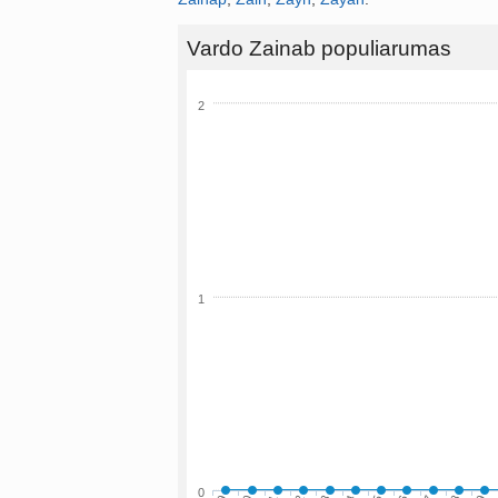
Vardo Zainab populiarumas
2
1
0