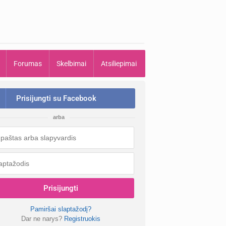
Forumas
Skelbimai
Atsiliepimai
Prisijungti su Facebook
arba
Prisijungti
Pamiršai slaptažodį?
Dar ne narys?
Registruokis