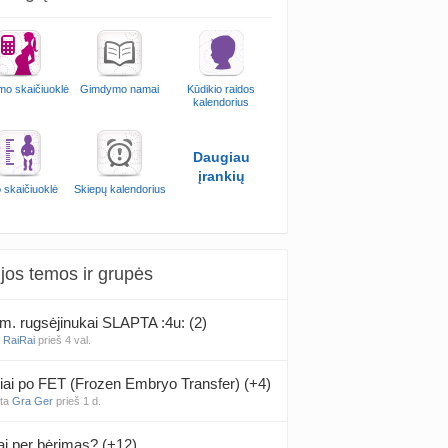
mo skaičiuoklė
Gimdymo namai
Kūdikio raidos
kalendorius
Daugiau
įrankių
 skaičiuoklė
Skiepų kalendorius
jos temos ir grupės
m. rugsėjinukai SLAPTA :4u: (2)
a
RaiRai
prieš 4 val.
iai po FET (Frozen Embryo Transfer) (+4)
nta
Gra Ger
prieš 1 d.
ai per bėrimas? (+12)