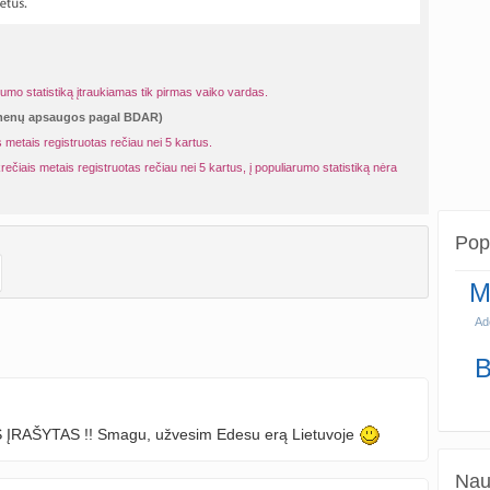
rumo statistiką įtraukiamas tik pirmas vaiko vardas.
omenų apsaugos pagal BDAR)
 metais registruotas rečiau nei 5 kartus.
rečiais metais registruotas rečiau nei 5 kartus, į populiarumo statistiką nėra
Popu
M
Ad
B
S ĮRAŠYTAS !! Smagu, užvesim Edesu erą Lietuvoje
Naud