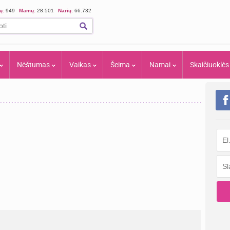
ių:
949
Mamų:
28.501
Narių:
66.732
Nėštumas
Vaikas
Šeima
Namai
Skaičiuoklės