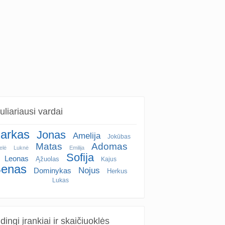
liariausi vardai
arkas
Jonas
Amelija
Jokūbas
Matas
Adomas
elė
Luknė
Emilija
Sofija
Leonas
Ąžuolas
Kajus
enas
Nojus
Dominykas
Herkus
Lukas
ingi įrankiai ir skaičiuoklės