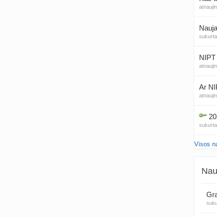
atnauji
Nauja
sukurt
NIPT 
atnauji
Ar NI
atnauji
20
sukurt
Visos n
Traum
sukurt
Nau
Čakr
sukurt
Gra
suk
Kęstu
atnauji