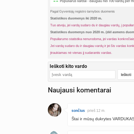
Pagal Gyventojų registro tarnybos duomenis
Statistikos duomenys iki 2020 m.
Tuo atveju, jei vardą sudaro du ir daugiau vardų, į populia
Statistikos duomenys nuo 2020 m. (dėl asmens du
Populiarumo statistika nenurodoma, jei vardas konkrečiais
Jei vardą sudaro du ir daugiau vardų ir jei šis vardas konk
įtraukiamas nė vienas jį sudarantis vardas.
Ieškoti kito vardo
Naujausi komentarai
sončius
prieš 12 m.
Štai ir mūsų dukrytes VARDUKA