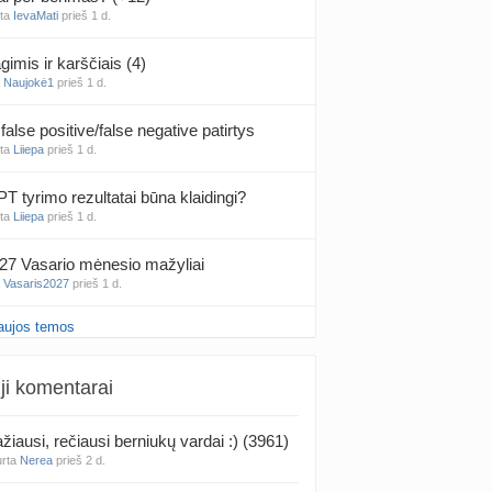
nta
IevaMati
prieš 1 d.
gimis ir karščiais (4)
a
Naujokė1
prieš 1 d.
false positive/false negative patirtys
nta
Liiepa
prieš 1 d.
PT tyrimo rezultatai būna klaidingi?
nta
Liiepa
prieš 1 d.
27 Vasario mėnesio mažyliai
a
Vasaris2027
prieš 1 d.
aujos temos
atologai Šiauliuose (2)
a
Ingri2tii
prieš 1 d.
ji komentarai
u valymas
a
siksnyteee
prieš 2 d.
žiausi, rečiausi berniukų vardai :) (3961)
urta
Nerea
prieš 2 d.
tis Šklėrius
nta
gerdinas
prieš 2 d.