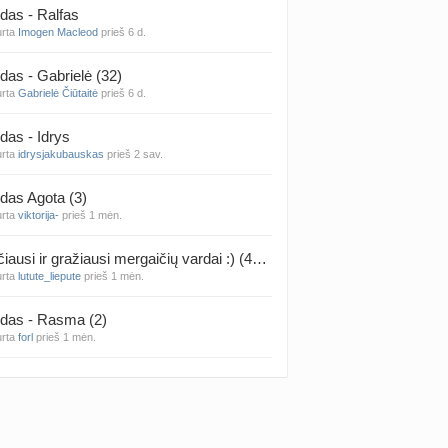
das - Ralfas
urta
Imogen Macleod
prieš 6 d.
 temos (8000+)
das - Gabrielė (32)
urta
Gabrielė Čiūtaitė
prieš 6 d.
das - Idrys
urta
idrysjakubauskas
prieš 2 sav.
das Agota (3)
urta
viktorija-
prieš 1 mėn.
Rečiausi ir gražiausi mergaičių vardai :) (4314)
urta
lutute_liepute
prieš 1 mėn.
das - Rasma (2)
urta
forl
prieš 1 mėn.
das - Mila (12)
urta
Vaiva07
prieš 1 mėn.
das - Luknė (33)