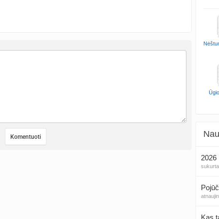
Nėštu
Ūgio
Nau
2026 
sukurt
Pojūč
atnauji
Kas t