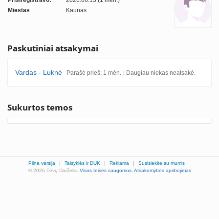
Prisiregistravo:
2026.06.13 (1 mėn.)
Miestas
Kaunas
Paskutiniai atsakymai
Vardas - Luknė
Parašė prieš: 1 mėn.
| Daugiau niekas neatsakė.
Sukurtos temos
Pilna versija
|
Taisyklės ir DUK
|
Reklama
|
Susisiekite su mumis
© 2026 Tėvų Darželis.
Visos teisės saugomos.
Atsakomybės apribojimas