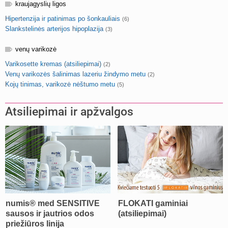
kraujagyslių ligos
Hipertenzija ir patinimas po šonkauliais
(6)
Slankstelinės arterijos hipoplazija
(3)
venų varikozė
Varikosette kremas (atsiliepimai)
(2)
Venų varikozės šalinimas lazeriu žindymo metu
(2)
Kojų tinimas, varikozė nėštumo metu
(5)
Atsiliepimai ir apžvalgos
numis® med SENSITIVE
FLOKATI gaminiai
sausos ir jautrios odos
(atsiliepimai)
priežiūros linija