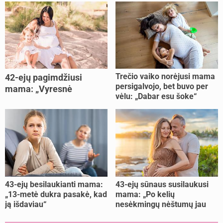
Trečio vaiko norėjusi mama
42-ejų pagimdžiusi
persigalvojo, bet buvo per
mama: „Vyresnė
vėlu: „Dabar esu šoke“
nėštumą išnešiojau
lengviau“
43-ejų besilaukianti mama:
43-ejų sūnaus susilaukusi
„13-metė dukra pasakė, kad
mama: „Po kelių
ją išdaviau“
nesėkmingų nėštumų jau
buvome praradę viltį“