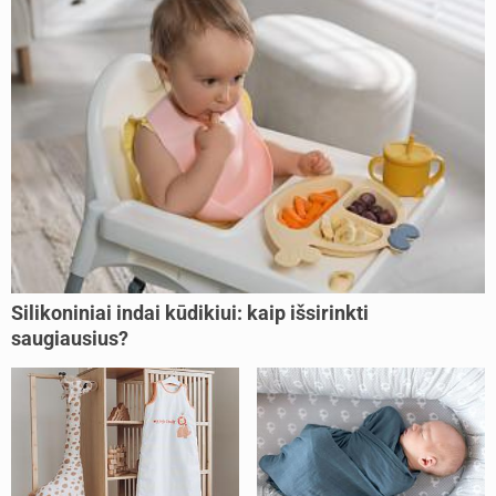
Silikoniniai indai kūdikiui: kaip išsirinkti
saugiausius?