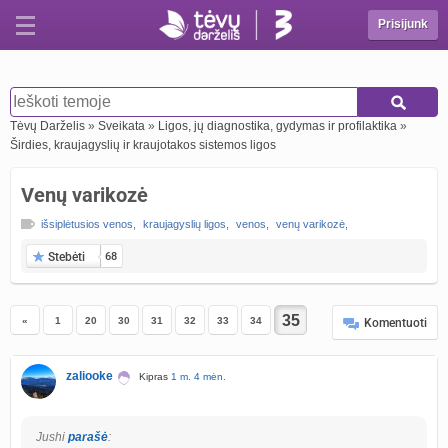
Prisijunk
Tėvų Darželis
»
Sveikata
»
Ligos, jų diagnostika, gydymas ir profilaktika
»
Širdies, kraujagyslių ir kraujotakos sistemos ligos
Venų varikozė
išsiplėtusios venos
,
kraujagyslių ligos
,
venos
,
venų varikozė
,
Stebėti
68
«
1
20
30
31
32
33
34
Komentuoti
zaliooke
Kipras
1 m. 4 mėn.
Jushi
parašė
: