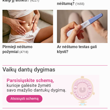
(4227)
nėštumą?
(1655)
Pirmieji nėštumo
Ar nėštumo testas gali
požymiai
klysti?
(4718)
Vaikų dantų dygimas