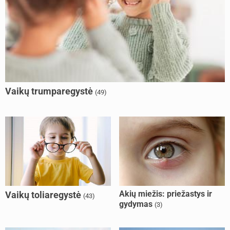
Vaikų trumparegystė
(49)
Akių miežis: priežastys ir
Vaikų toliaregystė
(43)
gydymas
(3)