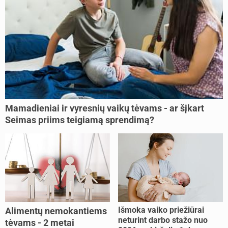
Mamadieniai ir vyresnių vaikų tėvams - ar šįkart
Seimas priims teigiamą sprendimą?
Išmoka vaiko priežiūrai
Alimentų nemokantiems
neturint darbo stažo nuo
tėvams - 2 metai