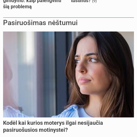
gimdymo: kaip palengvinti
tuštintis?
(9)
šią problemą
Pasiruošimas nėštumui
Kodėl kai kurios moterys ilgai nesijaučia
pasiruošusios motinystei?