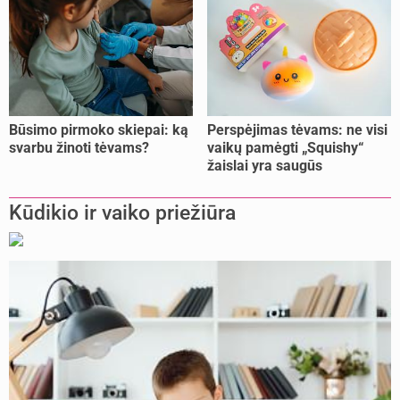
Būsimo pirmoko skiepai: ką
Perspėjimas tėvams: ne visi
svarbu žinoti tėvams?
vaikų pamėgti „Squishy“
žaislai yra saugūs
Kūdikio ir vaiko priežiūra