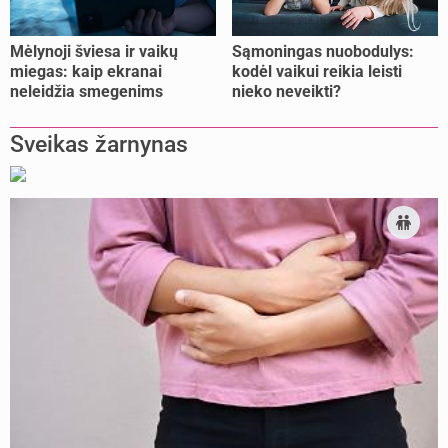
Mėlynoji šviesa ir vaikų
Sąmoningas nuobodulys:
miegas: kaip ekranai
kodėl vaikui reikia leisti
neleidžia smegenims
nieko neveikti?
pailsėti?
Sveikas žarnynas