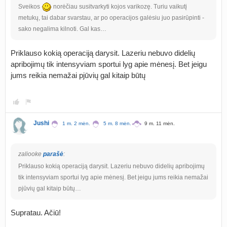
Sveikos
norėčiau susitvarkyti kojos varikozę. Turiu vaikutį
metukų, tai dabar svarstau, ar po operacijos galėsiu juo pasirūpinti -
sako negalima kilnoti. Gal kas…
Priklauso kokią operaciją darysit. Lazeriu nebuvo didelių
apribojimų tik intensyviam sportui lyg apie mėnesį. Bet jeigu
jums reikia nemažai pjūvių gal kitaip būtų
Jushi
1 m. 2 mėn.
5 m. 8 mėn.
9 m. 11 mėn.
zaliooke
parašė
:
Priklauso kokią operaciją darysit. Lazeriu nebuvo didelių apribojimų
tik intensyviam sportui lyg apie mėnesį. Bet jeigu jums reikia nemažai
pjūvių gal kitaip būtų…
Supratau. Ačiū!