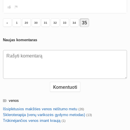
«
1
20
30
31
32
33
34
Naujas komentaras
venos
Išsiplėtusios makšties venos nėštumo metu
(26)
Skleroterapija (venų varikozės gydymo metodas)
(13)
Trūkinėjančios venos imant kraują
(1)