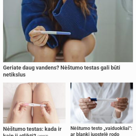
Geriate daug vandens? Nėštumo testas gali būti
netikslus
Nėštumo testo „vaiduokliai“:
Nėštumo testas: kada ir
ar blanki juostelė rodo
kaip jį atlikti?