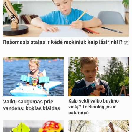
Rašomasis stalas ir kėdė mokiniui: kaip išsirinkti?
(2)
Kaip sekti vaiko buvimo
Vaikų saugumas prie
vietą? Technologijos ir
vandens: kokias klaidas
patarimai
dažniausiai daro tėvai?