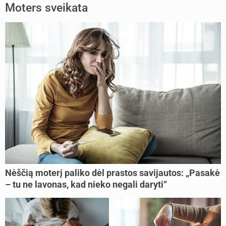
Moters sveikata
Nėščią moterį paliko dėl prastos savijautos: „Pasakė
– tu ne lavonas, kad nieko negali daryti“