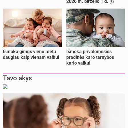
2026 m. birželio 1 d.
(3)
kalėjimo
Išmoka gimus vienu metu
Išmoka privalomosios
daugiau kaip vienam vaikui
pradinės karo tarnybos
kario vaikui
Tavo akys