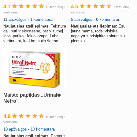
4.1
4.6
12 testuotojų
7 testuotojų
vertinimai
vertinimai
11 apžvalgos
-
1 komentarai
5 apžvalgos
-
8 komentarai
Naujausias atsiliepimas:
Tekstūra
Naujausias atsiliepimas:
Esu
gali būti ir skystesnė, bet visumoj
jauna mama, todel visiskai
labai patiko. Jokio kvapo. Labai
nepatyrus prisipirkau sintetiniu
vertinu tai, kad be muilo šarmo.
pleduku.
Maisto papildas „Urinal®
Nefro“
4.9
10 testuotojų
vertinimai
10 apžvalgos
-
10 komentarai
Naujausias atsiliepimas:
Patogus