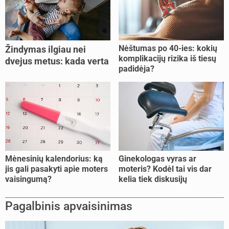
Nėštumas po 40-ies: kokių
Žindymas ilgiau nei
komplikacijų rizika iš tiesų
dvejus metus: kada verta
padidėja?
tęsti, o kada metas
nujunkyti?
Mėnesinių kalendorius: ką
Ginekologas vyras ar
jis gali pasakyti apie moters
moteris? Kodėl tai vis dar
vaisingumą?
kelia tiek diskusijų
Pagalbinis apvaisinimas