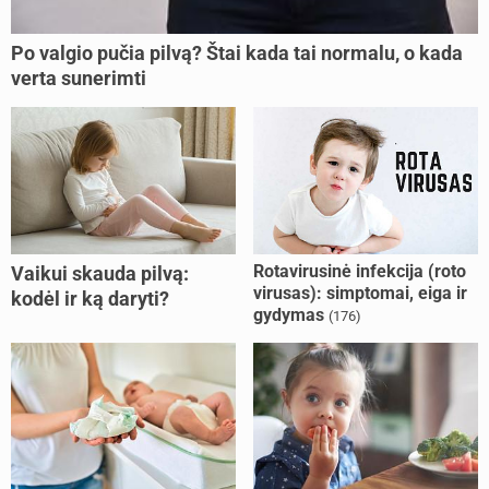
Po valgio pučia pilvą? Štai kada tai normalu, o kada
verta sunerimti
Rotavirusinė infekcija (roto
Vaikui skauda pilvą:
virusas): simptomai, eiga ir
kodėl ir ką daryti?
gydymas
(176)