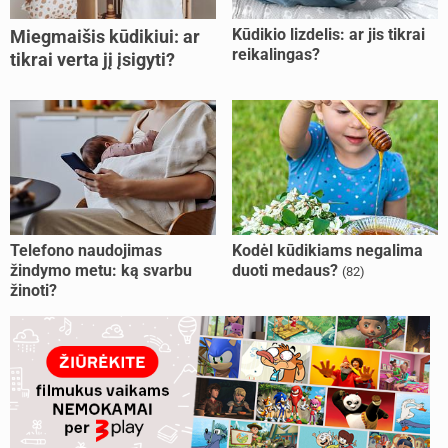
Kūdikio lizdelis: ar jis tikrai
Miegmaišis kūdikiui: ar
reikalingas?
tikrai verta jį įsigyti?
Telefono naudojimas
Kodėl kūdikiams negalima
žindymo metu: ką svarbu
duoti medaus?
(82)
žinoti?