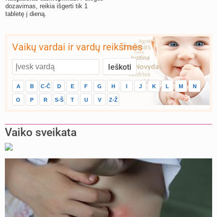
dozavimas, reikia išgerti tik 1
tabletę į dieną.
Vaikų vardai ir vardų reikšmės
A
B
C-Č
D
E
F
G
H
I
J
K
L
M
N
O
P
R
S-Š
T
U
V
Z-Ž
Vaiko sveikata