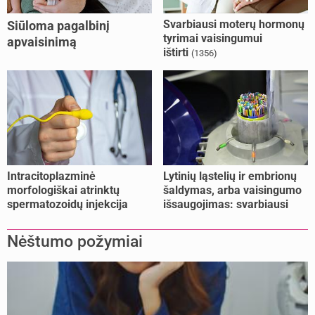
Svarbiausi moterų hormonų
Siūloma pagalbinį
tyrimai vaisingumui
apvaisinimą
ištirti
(1356)
kompensuoti ir
nesusituokusiems, ir
vienišoms moterims
(10)
Intracitoplazminė
Lytinių ląstelių ir embrionų
morfologiškai atrinktų
šaldymas, arba vaisingumo
spermatozoidų injekcija
išsaugojimas: svarbiausi
(IMSI)
faktai
Nėštumo požymiai