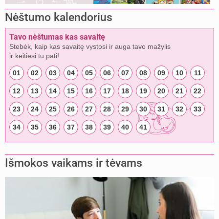
Nėštumo kalendorius
Tavo nėštumas kas savaitę
Stebėk, kaip kas savaitę vystosi ir auga tavo mažylis
ir keitiesi tu pati!
01
02
03
04
05
06
07
08
09
10
11
12
13
14
15
16
17
18
19
20
21
22
23
24
25
26
27
28
29
30
31
32
33
34
35
36
37
38
39
40
41
Išmokos vaikams ir tėvams