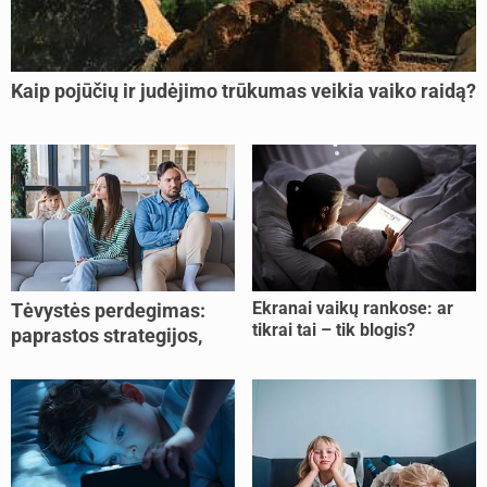
Kaip pojūčių ir judėjimo trūkumas veikia vaiko raidą?
Ekranai vaikų rankose: ar
Tėvystės perdegimas:
tikrai tai – tik blogis?
paprastos strategijos,
padedančios atgauti
jėgas