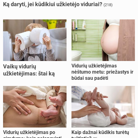
Ką daryti, jei kūdikiui užkietėjo viduriai?
(218)
Vidurių užkietėjimas
Vaikų vidurių
nėštumo metu: priežastys ir
užkietėjimas: štai ką
būdai sau padėti
daryti
Vidurių užkietėjimas po
Kaip dažnai kūdikis turėtų